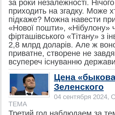
за роки незалежності. Нічого
приходить на згадку. Може х
підкаже? Можна навести пр
«Нової пошти», «Нібулону» 
фірташівського «Тітану» з ін
2,8 млрд доларів. Але ж вон
приватне, створене не завдя
всупереч існуванню держави
Цена «быков
Зеленского
04 сентября 2024, 
ТЕМА
Третий год наблюдаем за тем