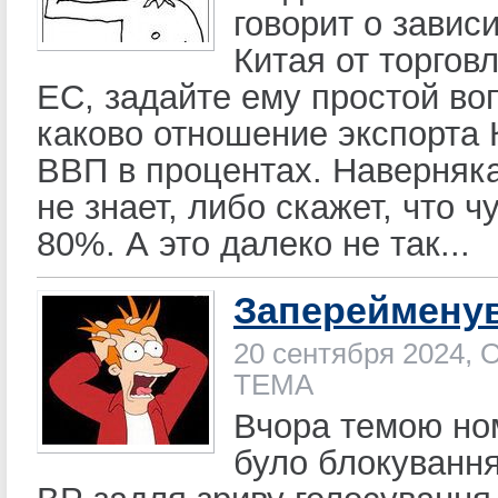
говорит о завис
Китая от торгов
ЕС, задайте ему простой во
каково отношение экспорта К
ВВП в процентах. Наверняк
не знает, либо скажет, что ч
80%. А это далеко не так...
Запереймену
20 сентября 2024, 
ТЕМА
Вчора темою но
було блокуванн