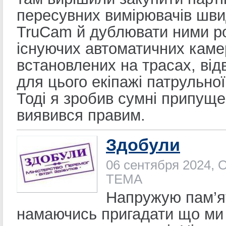
пересувних вимірювачів шви
TruCam й дублювати ними р
існуючих автоматичних каме
встановлених на трасах, від
для цього екіпажі патрульної 
Тоді я зробив сумні припуще
виявився правим.
Здобули
06 сентября 2024, 
ТЕМА
Напружую пам’я
намаючись пригадати що ми