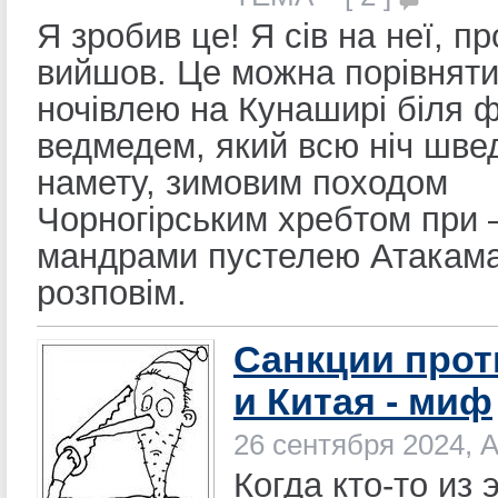
Я зробив це! Я сів на неї, пр
вийшов. Це можна порівняти 
ночівлею на Кунаширі біля 
ведмедем, який всю ніч шве
намету, зимовим походом
Чорногірським хребтом при 
мандрами пустелею Атакама
розповім.
Санкции прот
и Китая - миф
26 сентября 2024, 
Когда кто-то из 