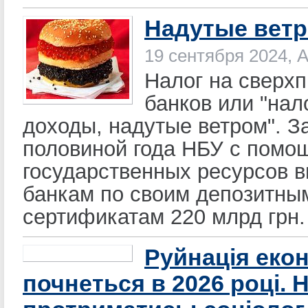
Надутые вет
19 сентября 2024, 
Налог на сверх
банков или "нал
доходы, надутые ветром". За
половиной года НБУ с помо
государственных ресурсов 
банкам по своим депозитны
сертификатам 220 млрд грн.
Руйнація еко
почнеться в 2026 році. 