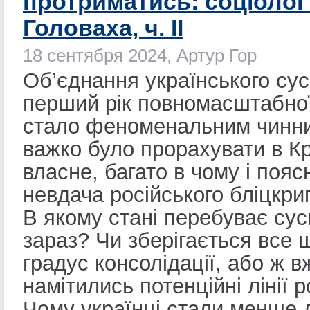
протриматись: соціолог
Головаха, ч. II
18 сентября 2024, Артур Гор
Об’єднання українського сус
перший рік повномасштабної
стало феноменальним чинни
важко було прорахувати в К
власне, багато в чому і поя
невдача російського бліцкриг
В якому стані перебуває сус
зараз? Чи зберігається все 
градус консолідації, або ж в
намітились потенційні лінії р
Чому українці стали менше 