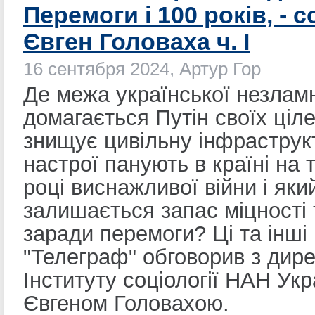
Перемоги і 100 років, - с
Євген Головаха ч. I
16 сентября 2024, Артур Гор
Де межа української незлам
домагається Путін своїх ціле
знищує цивільну інфраструк
настрої панують в країні на 
році виснажливої війни і яки
залишається запас міцності 
заради перемоги? Ці та інші
"Телеграф" обговорив з дир
Інституту соціології НАН Укр
Євгеном Головахою.