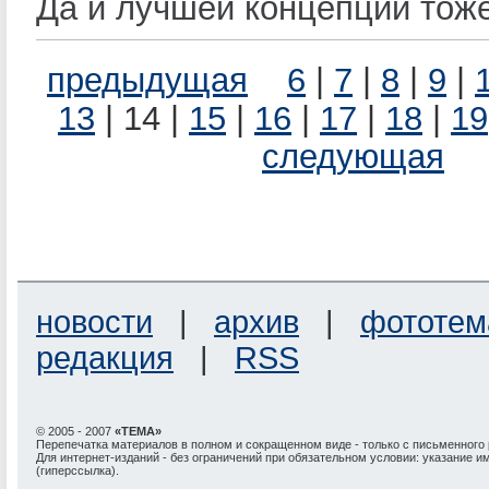
Да и лучшей концепции тоже
предыдущая
6
|
7
|
8
|
9
|
13
| 14 |
15
|
16
|
17
|
18
|
19
следующая
новости
|
архив
|
фототем
редакция
|
RSS
© 2005 - 2007
«ТЕМА»
Перепечатка материалов в полном и сокращенном виде - только с письменного
Для интернет-изданий - без ограничений при обязательном условии: указание и
(гиперссылка).