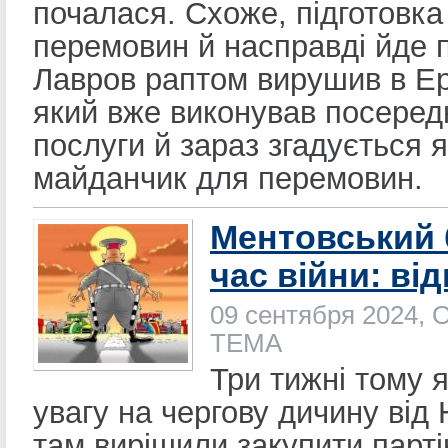
почалася. Схоже, підготовка
перемовин й насправді йде п
Лавров раптом вирушив в Ер
який вже виконував посеред
послуги й зараз згадується я
майданчик для перемовин.
Ментовський б
час війни: від
09 сентября 2024, 
ТЕМА
Три тижні тому 
увагу на чергову дичину від
там вирішили закупити парт