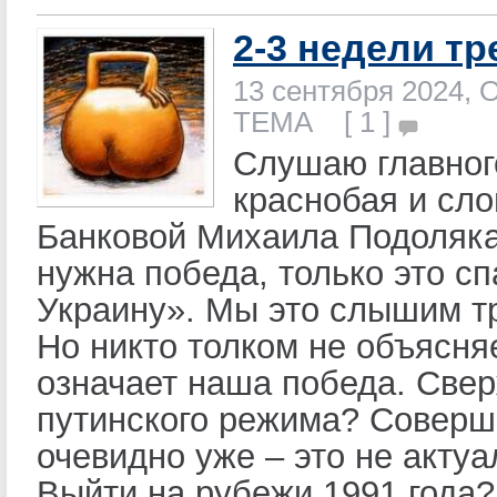
2-3 недели тр
13 сентября 2024, 
ТЕМА [ 1 ]
Слушаю главног
краснобая и сл
Банковой Михаила Подоляк
нужна победа, только это сп
Украину». Мы это слышим тр
Но никто толком не объясня
означает наша победа. Све
путинского режима? Совер
очевидно уже – это не актуа
Выйти на рубежи 1991 года?