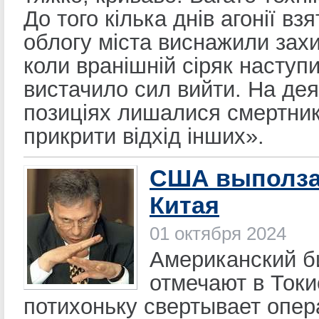
До того кілька днів агонії взя
облогу міста виснажили захис
коли вранішній сіряк наступи
вистачило сил вийти. На де
позиціях лишалися смертни
прикрити відхід інших».
США выполза
Китая
01 октября 2024
Американский би
отмечают в Токи
потихоньку свертывает опер