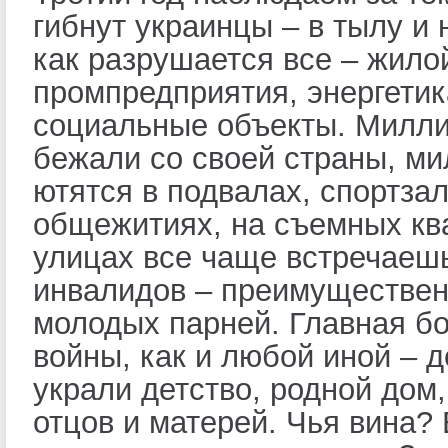
гибнут украинцы – в тылу и 
как разрушается все – жило
промпредприятия, энергетик
социальные объекты. Милл
бежали со своей страны, м
ютятся в подвалах, спортзал
общежитиях, на съемных кв
улицах все чаще встречаеш
инвалидов – преимуществе
молодых парней. Главная бо
войны, как и любой иной – д
украли детство, родной дом,
отцов и матерей. Чья вина?