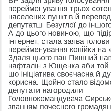
ВР задля зриву голосуванн
перейменування трьох сотен
населених пунктів й переве
депутатші Безуглої до іншого
А до цього новиною, що піді
інтернет, стала заява голов
перейменування копійки на 
Здаля цього пан Пишний нав
нафталін з Ющенка аби той 
що ініціатива своєчасна й д
корисна. Щойно стало відомо
депутати нагородили
Головнокомандувача Сирськ
званням почесного громадян