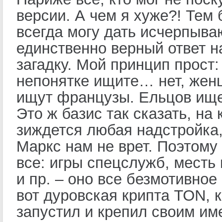
версии. А чем я хуже?! Тем 
всегда могу дать исчерпыв
единственно верный ответ 
загадку. Мой принцип прост:
непонятке ищите… нет, жен
ищут французы. Ельцов ище
Это ж базис так сказать, на
зиждется любая надстройка,
Маркс нам не врет. Поэтому 
все: игры спецслужб, месть
и пр. – оно все безмотивное 
вот дуровская крипта TON, 
запустил и крепил своим им