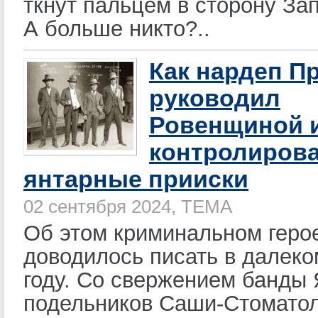
ткнут пальцем в сторону За
А больше никто?..
Как нардеп П
руководил
Ровенщиной 
контролиров
янтарные прииски
02 сентября 2024, ТЕМА
Об этом криминальном геро
доводилось писать в далеко
году. Со свержением банды
подельников Саши-Стоматол