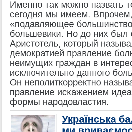
Именно так можно назвать то
сегодня мы имеем. Впрочем
«подавляющее большинство
большевики. Но до них был
Аристотель, который называ
демократией правление бол
неимущих граждан в интере
исключительно данного бол
Он неполиткорректно назыв
правление искажением иде
формы народовластия.
Українська ба
ми вриваємос