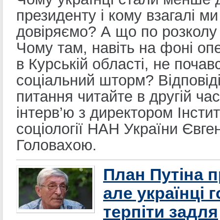
президенту і кому взагалі ми
довіряємо? А що по розколу
Чому там, навіть на фоні оп
в Курській області, не почав
соціальний шторм? Відповіді
питання читайте в другій час
інтерв’ю з директором Інсти
соціології НАН України Євге
Головахою.
План Путіна 
але українці г
терпіти задля