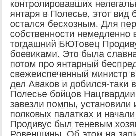
контролировавших нелегаль
янтаря в Полесье, этот вид 
остался бесхозным. Для пе
собственности немедленно 
тогдашний БЮТовец Продив
боевиками. Это была славна
потом про янтарный беспре
свежеиспеченный министр в
дел Аваков и добился-таки в
Полесье бойцов Нацгвардии
завезли помпы, установили 
полковых палатках и начал
Продивус был теневым хоз
Ровенщины. Об этом на зап