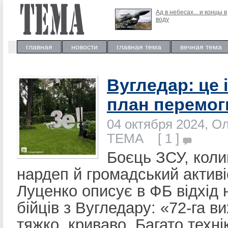
Ад в небесах... и концы в
воду
главная
новости
главная тема
вечная тема
Вугледар: це 
план перемог
04 октября 2024, О
ТЕМА [ 1 ]
Боєць ЗСУ, коли
нардеп й громадський активі
Луценко описує в ФБ відхід
бійців з Вугледару: «72-га в
тяжко, криваво. Багато технік