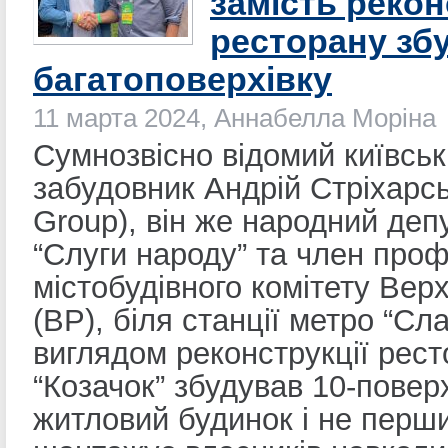
замість рекон
ресторану зб
багатоповерхівку
11 марта 2024, Аннабелла Моріна
Сумнозвісно відомий київсь
забудовник Андрій Стріхарсь
Group), він же народний депу
“Слуги народу” та член проф
містобудівного комітету Вер
(ВР), біля станції метро “Сла
виглядом реконструкції рес
“Козачок” збудував 10-повер
житловий будинок і не перши