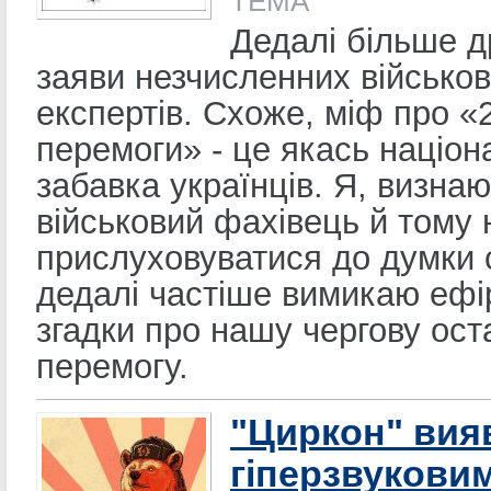
ТЕМА
Дедалі більше д
заяви незчисленних військо
експертів. Схоже, міф про «2
перемоги» - це якась націон
забавка українців. Я, визнаю
військовий фахівець й тому
прислуховуватися до думки 
дедалі частіше вимикаю ефі
згадки про нашу чергову ост
перемогу.
"Циркон" вия
гіперзвуковим