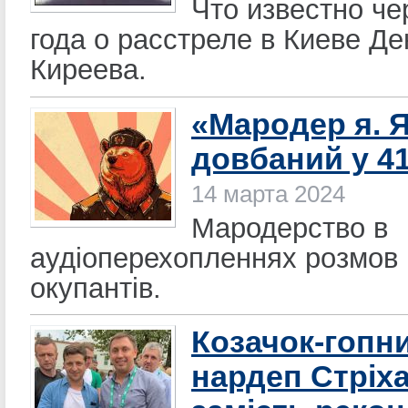
Что известно че
года о расстреле в Киеве Д
Киреева.
«Мародер я. 
довбаний у 4
14 марта 2024
Мародерство в
аудіоперехопленнях розмов 
окупантів.
Козачок-гопн
нардеп Стріх