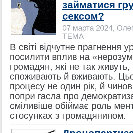
займатися гр
сексом?
07 марта 2024, Оле
ТЕМА
В світі відчутне прагнення у
посилити вплив на «нерозу
громадян, які не так живуть,
споживають й вживають. Ць
процесу не один рік, й чино
попри гасла про демократиз
сміливіше обіймає роль мен
стосунках з громадянином.