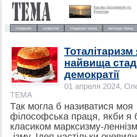
Как мы бродяжили по
Курилам
главная
новости
главная тема
вечная тема
Тоталітаризм 
найвища стад
демократії
01 апреля 2024, Ол
ТЕМА
Так могла б називатися моя
філософська праця, якби я 
класиком марксизму-леннізм
-ізму. Ідея настільки очевид