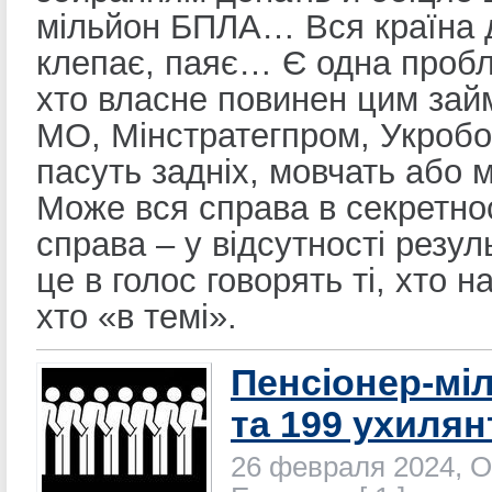
мільйон БПЛА… Вся країна 
клепає, паяє… Є одна пробле
хто власне повинен цим зай
МО, Мінстратегпром, Укроб
пасуть задніх, мовчать або 
Може вся справа в секретност
справа – у відсутності резул
це в голос говорять ті, хто н
хто «в темі».
Пенсіонер-мі
та 199 ухилян
26 февраля 2024, О