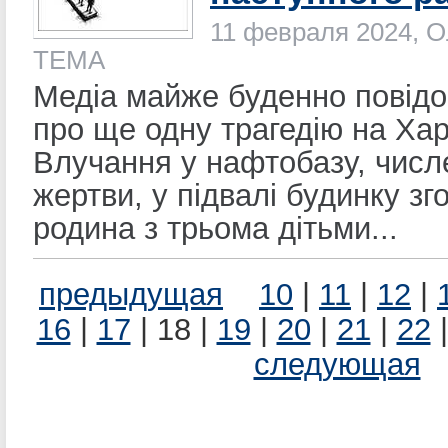
11 февраля 2024, О
ТЕМА
Медіа майже буденно повід
про ще одну трагедію на Хар
Влучання у нафтобазу, числ
жертви, у підвалі будинку зг
родина з трьома дітьми...
предыдущая
10
|
11
|
12
|
16
|
17
| 18 |
19
|
20
|
21
|
22
следующая