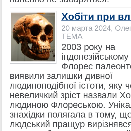
Хобіти при вл
20 марта 2024, Оле
ТЕМА
2003 року на
індонезійському
Флорес палеонт
виявили залишки дивної
людиноподібної істоти, яку 
невеличкий зріст назвали Хо
людиною Флореською. Уніка
знахідки полягала в тому, щ
людський пращур вирізнявс