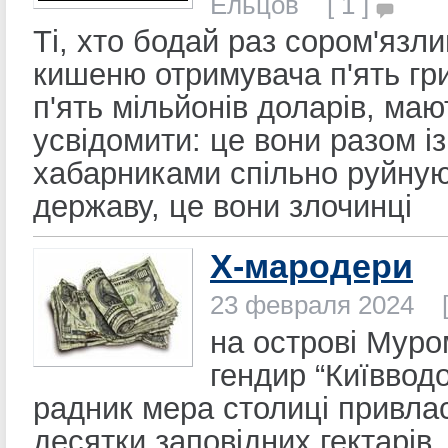
Ельцов [ 1 ]
Ті, хто бодай раз сором'язли
кишеню отримувача п'ять гр
п'ять мільйонів доларів, маю
усвідомити: це вони разом із
хабарниками спільно руйну
державу, це вони злочинці
Х-мародери
23 февраля 2024 [
на острові Мур
гендир “Київвод
радник мера столиці привл
десятки заповідних гектарів.