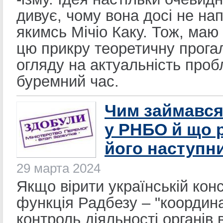
дивує, чому вона досі не на
якимсь Мічіо Каку. Тож, маю
цю прикру теоретичну прога
огляду на актуальність про
буремний час.
Чим займався
у РНБО й що 
його наступн
29 марта 2024
Якщо вірити українській конс
функція Радбезу – "координа
контроль діяльності органів 