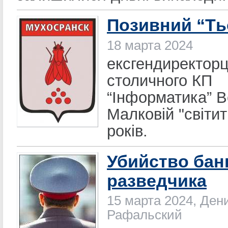
Позивний “Ть
18 марта 2024
ексгендиректорц
столичного КП
“Інформатика” В
Малковій "світит
років.
Убийство бан
разведчика
15 марта 2024, Ден
Рафальский