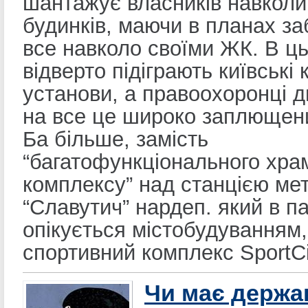
шантажує власників навколи
будинків, маючи в планах за
все навколо своїми ЖК. В ц
відверто підіграють київські
установи, а правоохоронці 
на все це широко заплющен
Ба більше, замість
“багатофункціонального хра
комплексу” над станцією ме
“Славутич” нардеп. який в п
опікується містобудуванням,
спортивний комплекс SportCi
Чи має держа