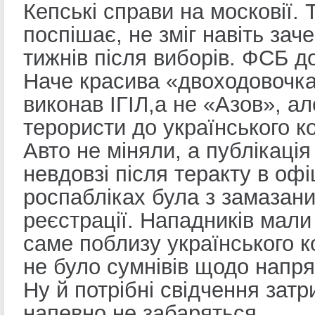
Кепські справи на московії. 
поспішає, не зміг навіть зач
тижнів після виборів. ФСБ д
Наче красива «двоходовочка
виконав ІГІЛ,а не «Азов», ал
терористи до українського к
Авто не міняли, а публікація
невдовзі після теракту в офі
роспабліках була з замазан
реєстрації. Нападників мали
саме поблизу українського к
не було сумнівів щодо напря
Ну й потрібні свідчення зат
напевно не забаряться.