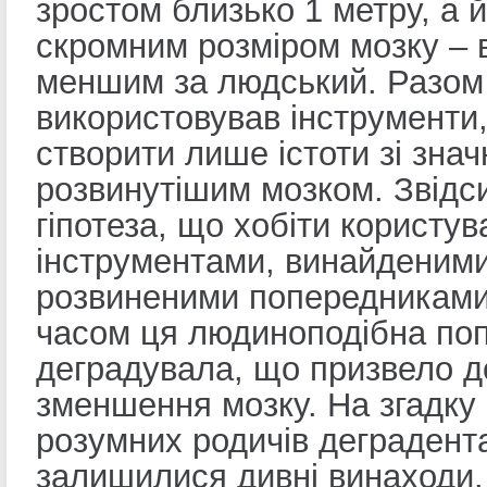
зростом близько 1 метру, а 
скромним розміром мозку – 
меншим за людський. Разом і
використовував інструменти,
створити лише істоти зі знач
розвинутішим мозком. Звідс
гіпотеза, що хобіти користу
інструментами, винайденим
розвиненими попередниками
часом ця людиноподібна по
деградувала, що призвело д
зменшення мозку. На згадку 
розумних родичів деградент
залишилися дивні винаходи.