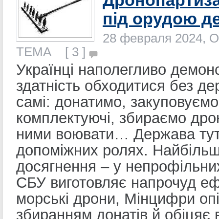
Дронопартиз
під орудою д
28 февраля 2024, О
ТЕМА [ 3 ]
Українці наполегливо демон
здатність обходитися без де
самі: донатимо, закуповуємо
комплектуючі, збираємо дро
ними воювати… Держава тут
допоміжних ролях. Найбільш
досягнення – у непрофільни
СБУ виготовляє напрочуд еф
морські дрони, Мінцифри оп
збиранням донатів й обіцяє