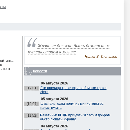
вски
Жизнь не должна быть безопасным
путешествием к могиле
Hunter S. Thompson
рейтинга
же
ньше в
новости
06 августа 2026
Екс-послиця трохи вкрала й може трохи
[12:01]
сісти
05 августа 2026
Шмыгаль, едва получив министерство,
[12:07]
начал пугать
Ракетники КНДР приїдуть зі своъм добром
[11:52]
обстрілювати Україну
04 августа 2026