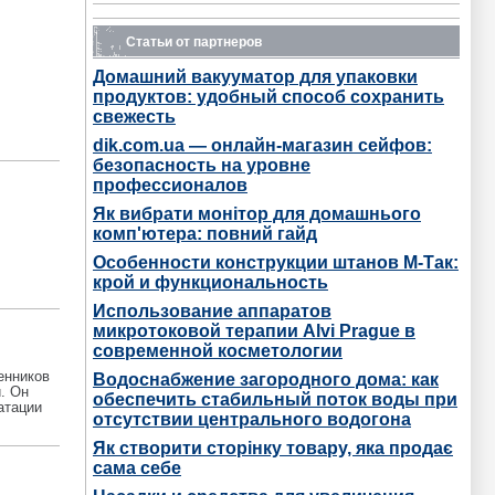
Уже лучше... А то прежние публикации утверждали
отсутствие оной аэлиты. Оглянемся вокруг себя и
Статьи от партнеров
увидим, шо среди ...
А добавить то и нечего. Автор всё раскрыл. ...
Домашний вакууматор для упаковки
продуктов: удобный способ сохранить
Интеллигенты недобитые остались, но именно как
класс отсутствуют. На что они влияют, кто с ними
свежесть
считается? Украинская ...
dik.com.ua — онлайн-магазин сейфов:
Национальная интеллигенция отсутствует как класс?
безопасность на уровне
А как же научно-педагогические и просто научные
профессионалов
работники? Или за 35 ...
Як вибрати монітор для домашнього
комп'ютера: повний гайд
Особенности конструкции штанов М-Так:
крой и функциональность
Использование аппаратов
микротоковой терапии Alvi Prague в
современной косметологии
енников
Водоснабжение загородного дома: как
. Он
обеспечить стабильный поток воды при
атации
отсутствии центрального водогона
Як створити сторінку товару, яка продає
сама себе