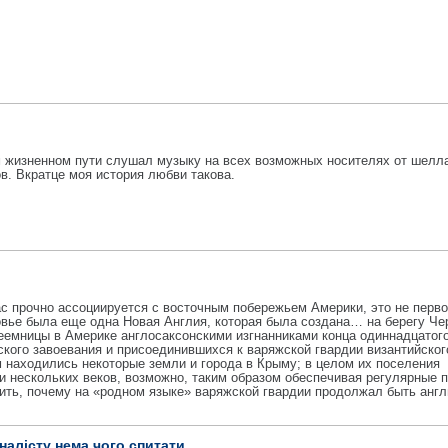
м жизненном пути слушал музыку на всех возможных носителях от шелл
в. Вкратце моя история любви такова.
ас прочно ассоциируется с восточным побережьем Америки, это не перво
овье была еще одна Новая Англия, которая была создана… на берегу Че
реемницы в Америке англосаксонскими изгнанниками конца одиннадцатого
кого завоевания и присоединившихся к варяжской гвардии византийског
м находились некоторые земли и города в Крыму; в целом их поселения
 нескольких веков, возможно, таким образом обеспечивая регулярные 
нить, почему на «родном языке» варяжской гвардии продолжал быть анг
налісту нема чого спитати