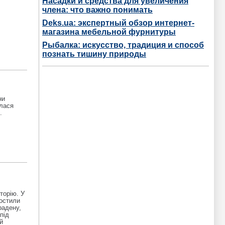
Насадки и средства для увеличения
члена: что важно понимать
Deks.ua: экспертный обзор интернет-
магазина мебельной фурнитуры
Рыбалка: искусство, традиция и способ
познать тишину природы
ни
илася
.
торію. У
постили
радену,
під
й