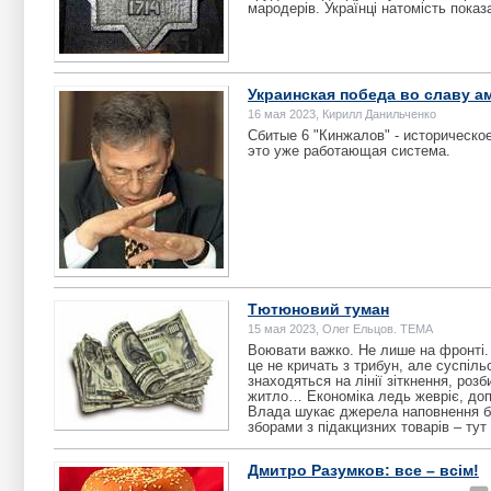
мародерів. Українці натомість показ
Украинская победа во славу а
16 мая 2023, Кирилл Данильченко
Сбитые 6 "Кинжалов" - историческое
это уже работающая система.
Тютюновий туман
15 мая 2023, Олег Ельцов. ТЕМА
Воювати важко. Не лише на фронті. 
це не кричать з трибун, але суспіль
знаходяться на лінії зіткнення, роз
житло… Економіка ледь жевріє, доп
Влада шукає джерела наповнення бю
зборами з підакцизних товарів – тут
Дмитро Разумков: все – всім!