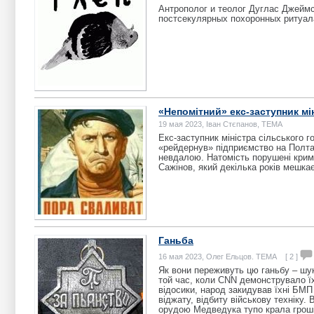
Антрополог и теолог Дуглас Джеймс
постсекулярных похоронных ритуал
«Непомітний» екс-заступник мі
19 мая 2023, Іван Стєпанов, ТЕМА
Екс-заступник міністра сільського 
«рейдернув» підприємство на Полта
невдалою. Натомість порушені кримі
Сажінов, який декілька років мешкає
Ганьба
16 мая 2023, Олег Ельцов. ТЕМА [ 2 ]
Як вони переживуть цю ганьбу – шу
той час, коли CNN демонструвало їхн
відосики, народ закидував їхні БМП
віджату, відбиту військову техніку. 
орудою Медведука тупо крала гроші, 