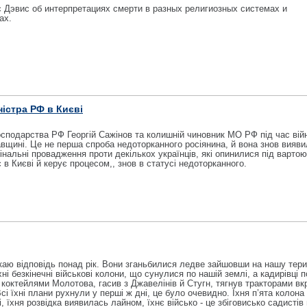
 Дэвис об интерпретациях смерти в разных религиозных системах и
ах.
ністра РФ в Києві
господарства РФ Георгій Сажінов та колишній чиновник МО РФ під час вій
вщині. Це не перша спроба недоторканного росіянина, й вона знов вияв
нальні провадження проти декількох українців, які опинилися під вартою
 в Києві й керує процесом,, знов в статусі недоторканного.
каю відповідь понад рік. Вони зганьбилися ледве зайшовши на нашу тери
і безкінечні військові колони, що сунулися по нашій землі, а кадирівці 
 коктейлями Молотова, гасив з Джавелінів й Стугн, тягнув тракторами вк
Всі їхні плани рухнули у перші ж дні, це було очевидно. Їхня п’ята колона 
їхня розвідка виявилась лайном, їхнє військо - це збіговисько садистів 