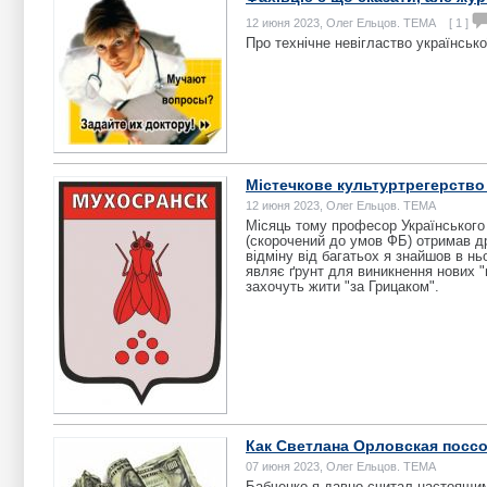
12 июня 2023, Олег Ельцов. ТЕМА [ 1 ]
Про технічне невігластво українсько
Містечкове культуртрегерство
12 июня 2023, Олег Ельцов. ТЕМА
Місяць тому професор Українського 
(скорочений до умов ФБ) отримав др
відміну від багатьох я знайшов в нь
являє ґрунт для виникнення нових "н
захочуть жити "за Грицаком".
Как Светлана Орловская посс
07 июня 2023, Олег Ельцов. ТЕМА
Бабченко я давно считал настоящим