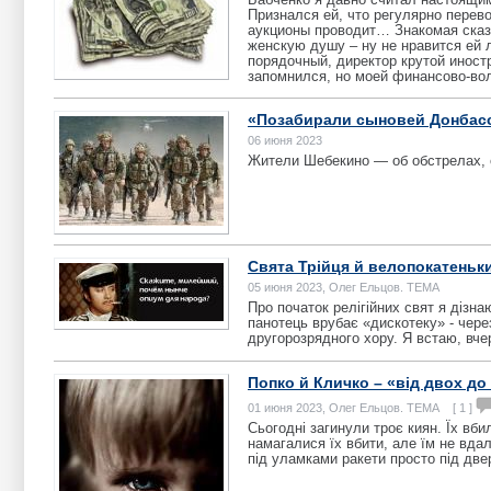
Признался ей, что регулярно перево
аукционы проводит… Знакомая сказа
женскую душу – ну не нравится ей 
порядочный, директор крутой иност
запомнился, но моей финансово-вол
«Позабирали сыновей Донбасс
06 июня 2023
Жители Шебекино — об обстрелах, 
Свята Трійця й велопокатеньк
05 июня 2023, Олег Ельцов. ТЕМА
Про початок релігійних свят я дізна
панотець врубає «дискотеку» - чере
другорозрядного хору. Я встаю, вче
Попко й Кличко – «від двох до
01 июня 2023, Олег Ельцов. ТЕМА [ 1 ]
Сьогодні загинули троє киян. Їх вби
намагалися їх вбити, але їм не вдал
під уламками ракети просто під дв