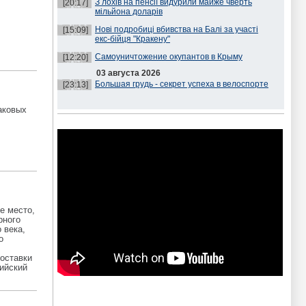
З лохів на пенсії видурили майже чверть
[20:17]
мільйона доларів
Нові подробиці вбивства на Балі за участі
[15:09]
екс-бійця "Кракену"
Самоуничтожение окупантов в Крыму
[12:20]
03 августа 2026
Большая грудь - секрет успеха в велоспорте
[23:13]
аковых
е место,
рного
 века,
о
поставки
лийский