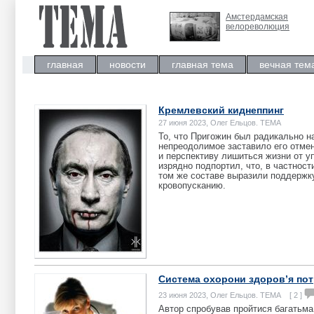
Амстердамская
велореволюция
главная
новости
главная тема
вечная тем
Кремлевский киднеппинг
27 июня 2023, Олег Ельцов. ТЕМА
То, что Пригожин был радикально н
непреодолимое заставило его отмен
и перспективу лишиться жизни от у
изрядно подпортил, что, в частнос
том же составе выразили поддержк
кровопусканию.
Система охорони здоров’я пот
23 июня 2023, Олег Ельцов. ТЕМА [ 2 ]
Автор спробував пройтися багатьма