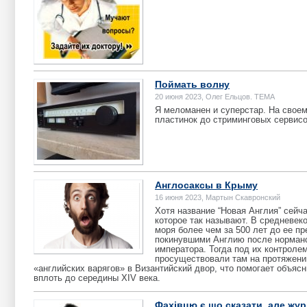
Поймать волну
20 июня 2023, Олег Ельцов. ТЕМА
Я меломанен и суперстар. На свое
пластинок до стриминговых сервисо
Англосаксы в Крыму
16 июня 2023, Мартын Скавронский
Хотя название “Новая Англия” сейч
которое так называют. В средневек
моря более чем за 500 лет до ее п
покинувшими Англию после норманс
императора. Тогда под их контроле
просуществовали там на протяжении
«английских варягов» в Византийский двор, что помогает объяс
вплоть до середины XIV века.
Фахівцю є що сказати, але жур