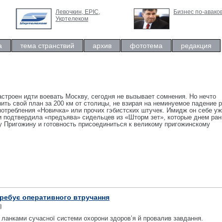
Левочкин, ЕРIC,
Бизнес по-авако
Укртелеком
а
тема странствий
архив
фототема
редакция
астроен идти воевать Москву, сегодня не вызывает сомнения. Но нечто
ить свой план за 200 км от столицы, не взирая на неминуемое падение 
потребления «Новичка» или прочих гэбистских штучек. Имидж он себе у
ти подтвердила «предъява» сидельцев из «Шторм зет», которые днем ра
у Пригожину и готовность присоединиться к великому пригожинскому
ребує оперативного втручання
 ланками сучасної системи охорони здоров’я й провалив завдання.