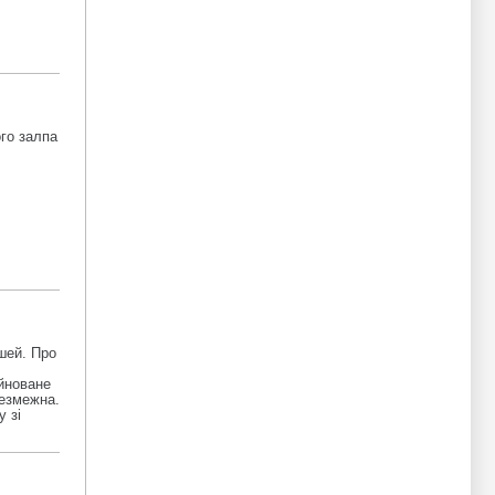
го залпа
шей. Про
уйноване
безмежна.
 зі