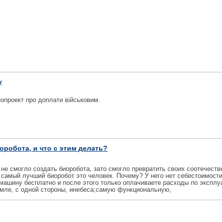
у
опроект про доплати військовим.
оробота, и что с этим делать?
не смогло создать биоробота, зато смогло превратить своих соотечеств
 самый лучший биоробот это человек. Почему? У него нет себестоимости
 машину бесплатно и после этого только оплачиваете расходы по эксплу
емле, с одной стороны, инебеса;самую функциональную,