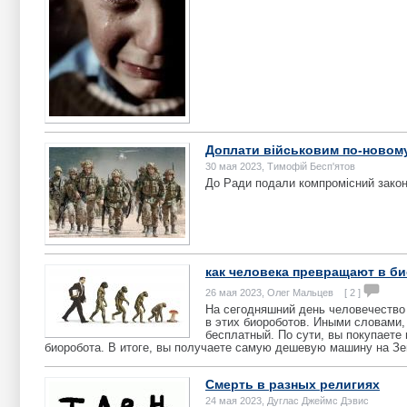
Доплати військовим по-новом
30 мая 2023, Тимофій Бесп'ятов
До Ради подали компромісний закон
как человека превращают в би
26 мая 2023, Олег Мальцев [ 2 ]
На сегодняшний день человечество 
в этих биороботов. Иными словами,
бесплатный. По сути, вы покупаете
биоробота. В итоге, вы получаете самую дешевую машину на З
Смерть в разных религиях
24 мая 2023, Дуглас Джеймс Дэвис