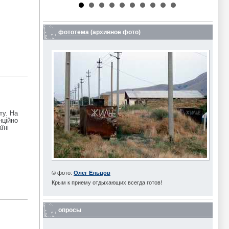
фототема
(архивное фото)
ту. На
нційно
їні
© фото:
Олег Ельцов
Крым к приему отдыхающих всегда готов!
опросы