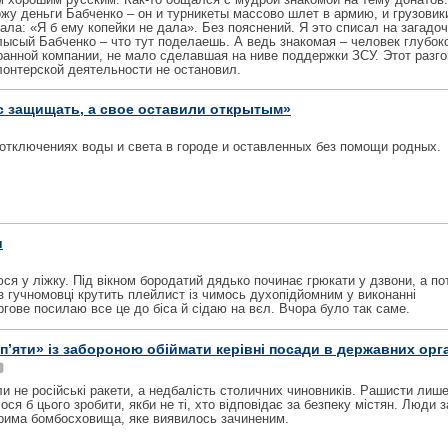
жу деньги Бабченко – он и турникеты массово шлет в армию, и грузовики
ла: «Я б ему копейки не дала». Без пояснений. Я это списал на загадо
лысый Бабченко – что тут поделаешь. А ведь знакомая – человек глубок
ранной компании, не мало сделавшая на ниве поддержки ЗСУ. Этот разг
онтерской деятельности не остановил.
 защищать, а свое оставили открытым»
отключениях воды и света в городе и оставленных без помощи родных.
и
юся у ліжку. Під вікном бородатий дядько починає грюкати у дзвони, а по
з гучномовці крутить плейлист із чимось духопідйомним у виконанні
ргове посилаю все це до біса й сідаю на вєл. Вчора було так саме.
 п’яти» із забороною обіймати керівні посади в державних орг
ли не російські ракети, а недбалість столичних чиновників. Рашисти лиш
ося б цього зробити, якби не ті, хто відповідає за безпеку містян. Люди 
ерима бомбосховища, яке виявилось зачиненим.