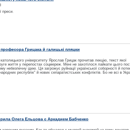
ї преси.
 професора Грицака й галицькі пляцки
католицького університету Ярослав Грицак прочитав лекцію, текст якої
уге життя у перепостах соцмереж. Мені не захотілося лайкати цього пос
ому небезпечну ідею. Ця загрожує руйнації української соборності й поте
ародних республік" й нових сепаратистських конфліктів. Бо не всі в Укра
орила Олега Ельцова с Аркадием Бабченко
 хорошим русским. Как-то общался с мудрой знакомой на тему донатов.