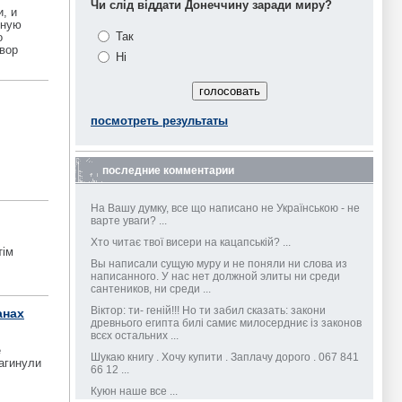
Чи слід віддати Донеччину заради миру?
, и
чную
Так
о
овор
Ні
посмотреть результаты
последние комментарии
На Вашу думку, все що написано не Українською - не
варте уваги? ...
Хто читає твої висери на кацапській? ...
тім
Вы написали сущую муру и не поняли ни слова из
написанного. У нас нет должной элиты ни среди
сантеников, ни среди ...
Віктор: ти- геній!!! Но ти забил сказать: закони
анах
древнього египта билі самиє милосердниє із законов
всєх остальних ...
е
Шукаю книгу . Хочу купити . Заплачу дорого . 067 841
загинули
66 12 ...
Куюн наше все ...