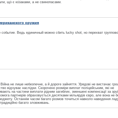
али, що є козаками, а не свинопасами.
мериканского оружия
 событие. Ведь единичный можно сбить lucky shot, но перехват группово
Війна не лише небезпечне, а й дороге зайняття. Урядові не вистачає гро
ство відчуває наслідки. Скорочено розміри виплат поліцейським, які не
бивають на частини виплати рідним загиблих, зменшені компенсації за зр
омога партнерів обраховується десятками мільярдів євро, але вона не 
джету. Останнім часом багато розмов точиться навколо наведення ладу
 традиційно багато зловживань.