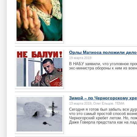
Орлы Матиоса положили дело 
19 марта 2019
В НАБУ заявили, что уголовное про
экс-министра обороны к ним из вое
Зимой – по Черногорскому хре
13 марта 2019, Олег Ельцов. ТЕМА
Сегодня я готов был забыть все ду
что это самый простой способ возн
Черногорский хребет летом. Но, пож
Даже Говерла предстала как на лад