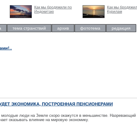
Как мы бродяжили по
Как мы бродяжил
Индокитаю
Курилам
а
тема странствий
архив
фототема
редакция
ами!..
БУДЕТ ЭКОНОМИКА, ПОСТРОЕННАЯ ПЕНСИОНЕРАМИ
, молодые люди на Земле скоро окажутся в меньшинстве. Назревающий
нает оказывать влияние на мировую экономику.