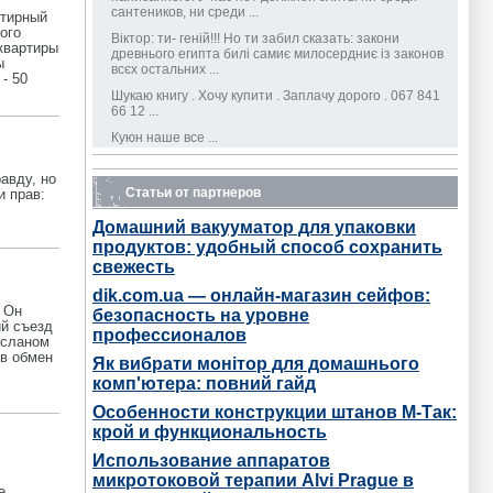
сантеников, ни среди ...
ртирный
ого
Віктор: ти- геній!!! Но ти забил сказать: закони
квартиры
древнього египта билі самиє милосердниє із законов
ы
всєх остальних ...
- 50
Шукаю книгу . Хочу купити . Заплачу дорого . 067 841
66 12 ...
Куюн наше все ...
Уже лучше... А то прежние публикации утверждали
авду, но
отсутствие оной аэлиты. Оглянемся вокруг себя и
Статьи от партнеров
и прав:
увидим, шо среди ...
А добавить то и нечего. Автор всё раскрыл. ...
Домашний вакууматор для упаковки
продуктов: удобный способ сохранить
Интеллигенты недобитые остались, но именно как
класс отсутствуют. На что они влияют, кто с ними
свежесть
считается? Украинская ...
dik.com.ua — онлайн-магазин сейфов:
Национальная интеллигенция отсутствует как класс?
. Он
безопасность на уровне
А как же научно-педагогические и просто научные
ий съезд
профессионалов
работники? Или за 35 ...
Асланом
 в обмен
Як вибрати монітор для домашнього
комп'ютера: повний гайд
Особенности конструкции штанов М-Так:
крой и функциональность
Использование аппаратов
микротоковой терапии Alvi Prague в
е