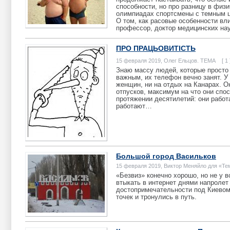
способности, но про разницу в физи
олимпиадах спортсмены с темным цв
О том, как расовые особенности вл
профессор, доктор медицинских на
ПРО ПРАЦЬОВИТІСТЬ
15 февраля 2019, Олег Ельцов. ТЕМА [ 1 
Знаю массу людей, которые просто 
важным, их телефон вечно занят. У 
женщин, ни на отдых на Канарах. Он
отпусков, максимум на что они спос
протяжении десятилетий: они работа
работают…
Большой город Васильков
15 февраля 2019, Виктор Меняйло для «Т
«Безвиз» конечно хорошо, но не у в
втыкать в интернет днями напролет
достопримечательности под Киевом
точек и тронулись в путь.