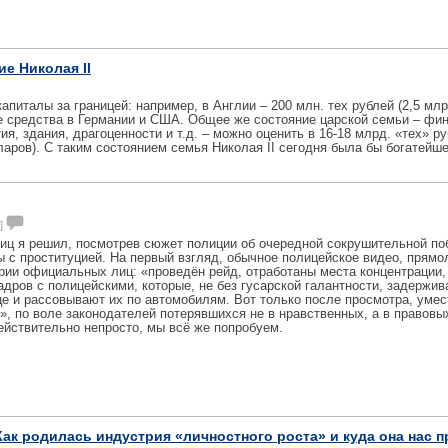
е Николая II
апиталы за границей: например, в Англии – 200 млн. тех рублей (2,5 млр
е средства в Германии и США. Общее же состояние царской семьи – фи
ия, здания, драгоценности и т.д. – можно оценить в 16-18 млрд. «тех» ру
аров). С таким состоянием семья Николая II сегодня была бы богатейше
 ]
ниц я решил, посмотрев сюжет полиции об очередной сокрушительной по
 с проституцией. На первый взгляд, обычное полицейское видео, прямо
рии официальных лиц: «проведён рейд, отработаны места концентрации,
адров с полицейскими, которые, не без гусарской галантности, задержи
е и рассовывают их по автомобилям. Вот только после просмотра, умес
», по воле законодателей потерявшихся не в нравственных, а в правовы
действительно непросто, мы всё же попробуем.
ак родилась индустрия «личностного роста» и куда она нас 