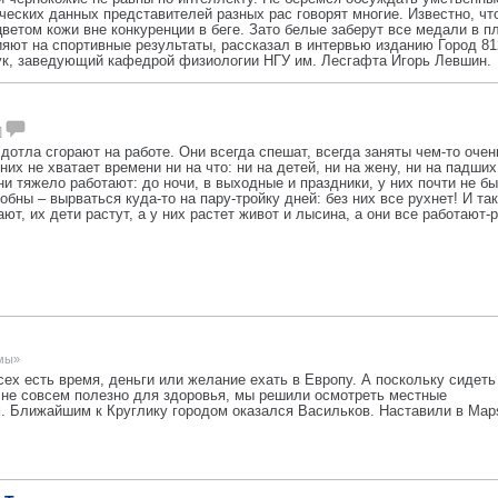
ческих данных представителей разных рас говорят многие. Известно, чт
етом кожи вне конкуренции в беге. Зато белые заберут все медали в п
ияют на спортивные результаты, рассказал в интервью изданию Город 81
ук, заведующий кафедрой физиологии НГУ им. Лесгафта Игорь Левшин.
]
дотла сгорают на работе. Они всегда спешат, всегда заняты чем-то очен
них не хватает времени ни на что: ни на детей, ни на жену, ни на падших
и тяжело работают: до ночи, в выходные и праздники, у них почти не б
обны – вырваться куда-то на пару-тройку дней: без них все рухнет! И так
ют, их дети растут, а у них растет живот и лысина, а они все работают-
емы»
сех есть время, деньги или желание ехать в Европу. А поскольку сидеть
 не совсем полезно для здоровья, мы решили осмотреть местные
. Ближайшим к Круглику городом оказался Васильков. Наставили в Map