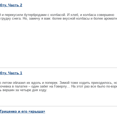
бту. Часть 2
й и перекусили бутербродами с колбасой. И хлеб, и колбаса совершено
грудку снега. Но, замечу я вам: более вкусной колбасы и более ароматн
бту. Часть 1
о летом облазил их вдоль и поперек. Зимой тоже ходить приходилось, н
ночевка в палатке – один забег на Говерлу… На этот раз все было по-взр
ть вершин за четыре дня ходу.
Гриценко и его «крыша»