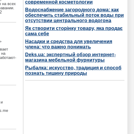
современной косметологии
о на всех
лавании.
Водоснабжение загородного дома: как
2
обеспечить стабильный поток воды при
отсутствии центрального водогона
Як створити сторінку товару, яка продає
сама себе
ь
Насадки и средства для увеличения
члена: что важно понимать
ывает
 на
Deks.ua: экспертный обзор интернет-
работают-
магазина мебельной фурнитуры
Рыбалка: искусство, традиция и способ
познать тишину природы
 и
s.me