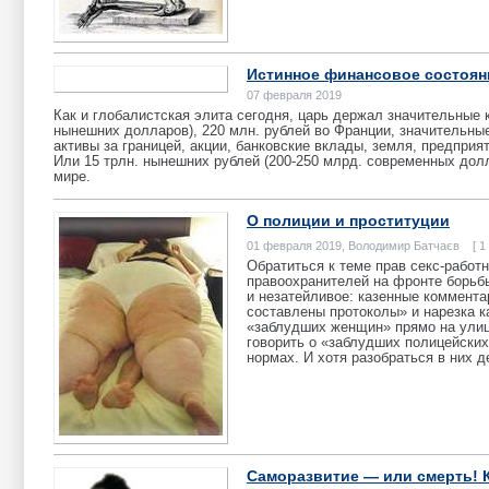
Истинное финансовое состояни
07 февраля 2019
Как и глобалистская элита сегодня, царь держал значительные к
нынешних долларов), 220 млн. рублей во Франции, значительны
активы за границей, акции, банковские вклады, земля, предприят
Или 15 трлн. нынешних рублей (200-250 млрд. современных долл
мире.
О полиции и проституции
01 февраля 2019, Володимир Батчаєв [ 1
Обратиться к теме прав секс-работ
правоохранителей на фронте борьбы
и незатейливое: казенные коммента
составлены протоколы» и нарезка к
«заблудших женщин» прямо на улиц
говорить о «заблудших полицейских
нормах. И хотя разобраться в них 
Саморазвитие — или смерть! К