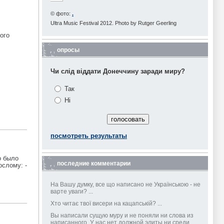
© фото:
.
Ultra Music Festival 2012. Photo by Rutger Geerling
ого
опросы
Чи слід віддати Донеччину заради миру?
Так
Ні
посмотреть результаты
о было
последние комментарии
ослому: -
На Вашу думку, все що написано не Українською - не
варте уваги? ...
Хто читає твої висери на кацапській? ...
Вы написали сущую муру и не поняли ни слова из
написанного. У нас нет должной элиты ни среди