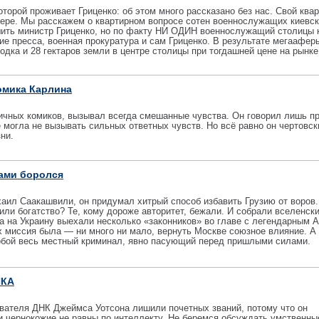
оторой проживает Гриценко: об этом много рассказано без нас. Свой ква
мере. Мы расскажем о квартирном вопросе сотен военнослужащих киевск
шить министр Гриценко, но по факту НИ ОДИН военнослужащий столицы 
ие пресса, военная прокуратура и сам Гриценко. В результате мегаафер
дка и 28 гектаров земли в центре столицы при тогдашней цене на рынке 
омика Карлина
ичных комиков, вызывал всегда смешанные чувства. Он говорил лишь пр
е могла не вызывать сильных ответных чувств. Но всё равно он чертовск
ни.
ами боролся
хаил Саакашвили, он придумал хитрый способ избавить Грузию от воров
или богатство? Те, кому дороже авторитет, бежали. И собрали вселенск
да на Украину выехали несколько «законников» во главе с легендарным 
 миссия была — ни много ни мало, вернуть Москве союзное влияние. А
обой весь местный криминал, явно пасующий перед пришлыми силами.
ИКА
ывателя ДНК Джеймса Уотсона лишили почетных званий, потому что он
и чернокожие не равны по интеллекту. Не беремся обсуждать умственны