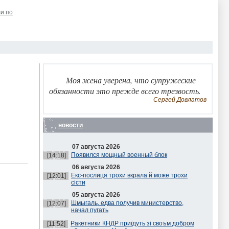
и по
Моя жена уверена, что супружеские
обязанности это прежде всего трезвость.
Сергей Довлатов
новости
07 августа 2026
Появился мощный военный блок
[14:18]
06 августа 2026
Екс-послиця трохи вкрала й може трохи
[12:01]
сісти
05 августа 2026
Шмыгаль, едва получив министерство,
[12:07]
начал пугать
Ракетники КНДР приїдуть зі своъм добром
[11:52]