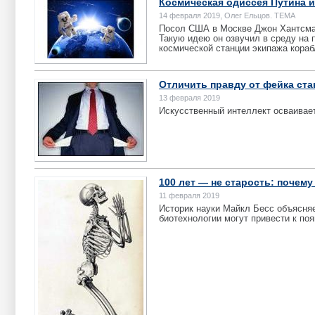
Космическая одиссея Путина и
14 февраля 2019, Олег Ельцов. ТЕМА
Посол США в Москве Джон Хантсман
Такую идею он озвучил в среду на
космической станции экипажа кора
Отличить правду от фейка ста
13 февраля 2019
Искусственный интеллект осваивает
100 лет — не старость: почем
11 февраля 2019
Историк науки Майкл Бесс объясняе
биотехнологии могут привести к по