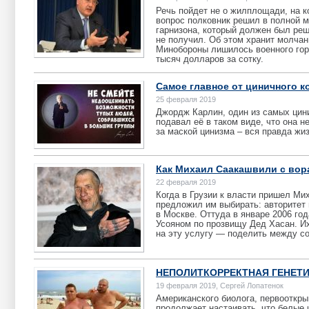
Речь пойдет не о жилплощади, на к
вопрос полковник решил в полной 
гарнизона, который должен был ре
не получил. Об этом хранит молчан
Минобороны лишилось военного горо
тысяч долларов за сотку.
Самое главное от циничного к
25 февраля 2019
Джордж Карлин, один из самых цин
подавал её в таком виде, что она н
за маской цинизма – вся правда жиз
Как Михаил Саакашвили с вор
22 февраля 2019
Когда в Грузии к власти пришел Ми
предложил им выбирать: авторитет 
в Москве. Оттуда в январе 2006 го
Усояном по прозвищу Дед Хасан. Их
на эту услугу — поделить между с
НЕПОЛИТКОРРЕКТНАЯ ГЕНЕТ
19 февраля 2019, Сергей Лопатенок
Американского биолога, первооткр
продолжает настаивать, что белые 