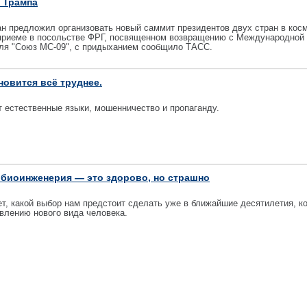
 Трампа
 предложил организовать новый саммит президентов двух стран в косм
 приеме в посольстве ФРГ, посвященном возвращению с Международной
бля "Союз МС-09", с придыханием сообщило ТАСС.
новится всё труднее.
 естественные языки, мошенничество и пропаганду.
у биоинженерия — это здорово, но страшно
т, какой выбор нам предстоит сделать уже в ближайшие десятилетия, к
явлению нового вида человека.