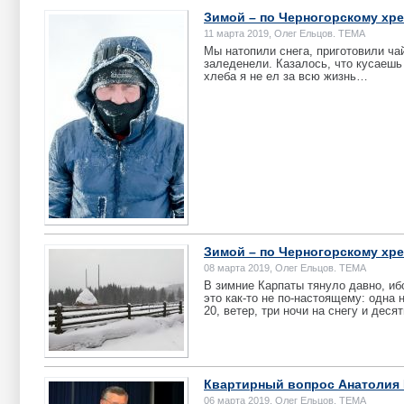
Зимой – по Черногорскому хре
11 марта 2019, Олег Ельцов. ТЕМА
Мы натопили снега, приготовили ча
заледенели. Казалось, что кусаешь 
хлеба я не ел за всю жизнь…
Зимой – по Черногорскому хре
08 марта 2019, Олег Ельцов. ТЕМА
В зимние Карпаты тянуло давно, иб
это как-то не по-настоящему: одна 
20, ветер, три ночи на снегу и деся
Квартирный вопрос Анатолия 
06 марта 2019, Олег Ельцов. ТЕМА