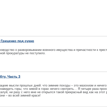
Гриценко под сукно
изводство о разворовывании военного имущества и причастности к пре
нной прокуратуры не поступило.
бту. Часть 3
рацкие мысли прошлых дней: что зимние походы – это мазохизм и ничего
енавидеть горы, что зимой в горах нечего смотреть… Я четыре раза про
алуй, ни разу с него мне не открылся такой прекрасный вид как на этот 
они – во всей зимней красе!