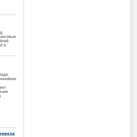
д.
нансовые
блей.
й в
беде
линейное
вают
тнее
х
привела