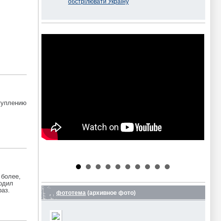
обстрілювати Україну
ступлению
 более,
ходил
раз.
фототема
(архивное фото)