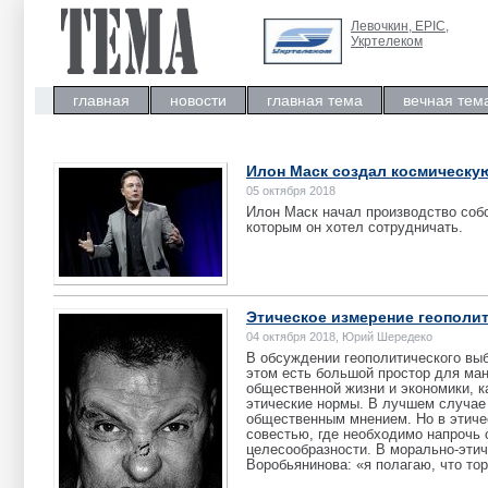
Левочкин, ЕРIC,
Укртелеком
главная
новости
главная тема
вечная тем
Илон Маск создал космическу
05 октября 2018
Илон Маск начал производство собс
которым он хотел сотрудничать.
Этическое измерение геополи
04 октября 2018, Юрий Шередеко
В обсуждении геополитического вы
этом есть большой простор для ман
общественной жизни и экономики, 
этические нормы. В лучшем случае 
общественным мнением. Но в этиче
совестью, где необходимо напрочь
целесообразности. В морально-эти
Воробьянинова: «я полагаю, что тор