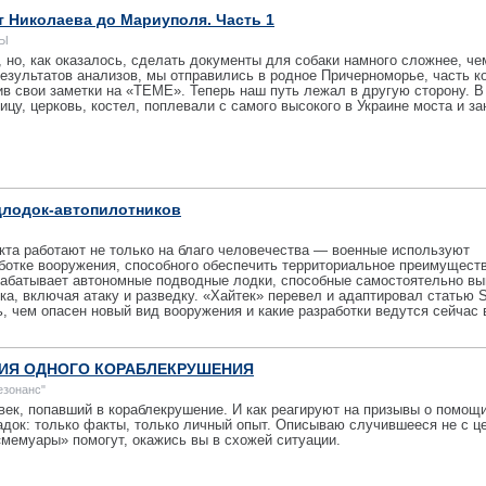
 Николаева до Мариуполя. Часть 1
МЫ
 но, как оказалось, сделать документы для собаки намного сложнее, че
результатов анализов, мы отправились в родное Причерноморье, часть к
ив свои заметки на «ТЕМЕ». Теперь наш путь лежал в другую сторону. В
цу, церковь, костел, поплевали с самого высокого в Украине моста и з
одлодок-автопилотников
кта работают не только на благо человечества — военные используют
ботке вооружения, способного обеспечить территориальное преимуществ
зрабатывает автономные подводные лодки, способные самостоятельно в
ка, включая атаку и разведку. «Хайтек» перевел и адаптировал статью 
ь, чем опасен новый вид вооружения и какие разработки ведутся сейчас 
РИЯ ОДНОГО КОРАБЛЕКРУШЕНИЯ
езонанс"
век, попавший в кораблекрушение. И как реагируют на призывы о помощ
адок: только факты, только личный опыт. Описываю случившееся не с ц
мемуары» помогут, окажись вы в схожей ситуации.