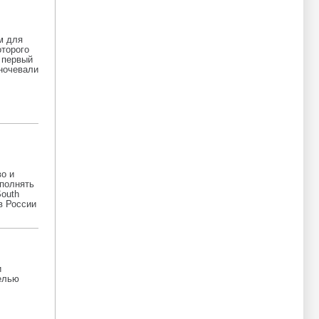
м для
оторого
 первый
аночевали
о и
ыполнять
South
в России
и
елью