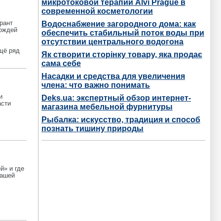
микротоковой терапии Alvi Prague в
современной косметологии
рант
Водоснабжение загородного дома: как
вождей
обеспечить стабильный поток воды при
отсутствии центрального водогона
щё ряд
Як створити сторінку товару, яка продає
сама себе
Насадки и средства для увеличения
члена: что важно понимать
и
Deks.ua: экспертный обзор интернет-
асти
магазина мебельной фурнитуры
Рыбалка: искусство, традиция и способ
познать тишину природы
й» и где
нашей