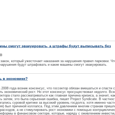
ины смогут эвакуировать, а штрафы будут выписывать без
 закон, который ужесточает наказания за нарушения правил парковки. Чт
 нарушения будут штрафовать и какие машины смогут эвакуировать.
ь в экономике?
 2008 года возник консенсус, что госсектор обязан вмешаться и спасти 
ть экономический рост. Но этот консенсус просуществовал недолго. Вск
тора стало рассматриваться как главная причина кризиса, а значит, ка
затем, это была серьезная ошибка, пишет Project Syndicate. В частнос
гались суровой критике за высокий уровень госдолга, хотя именно част
ния) был причиной коллапса. Под этим давлением многим странам пришл
расходов, а не стимулировать рост экономики с помощью контрцикличес
реформы в финансовом секторе, которые, наряду с оживлением инвестиц