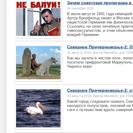
Зачем советская пропаганда в
04 сентября 2018
В июле-августе 1941 года немецкий
Артур Кронфельд пишет в Москве п
нацистской Германии как физически
Ссылаясь на свою лечебную практи
гомосексуалистом, и этим объясня
вождей Германии.
Северное Причерноморье-2: О
31 августа 2018, Виктор Миняйло, для ТЕ
Как мы засели в чистом поле, попа
посетили прифронтовой Мариуполь.
Черного моря.
Северное Причерноморье-2: от
30 августа 2018, Виктор Миняйло, для ТЕ
Какой город следовало назвать Сев
находится полуостров, похожий на 
саги о путешествии вдоль северной