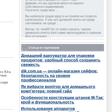
Думаем, что вы сделали много из вашего
собственного кодирования.
Посетите также мою ...
Вы написали сущую муру и не поняли ни слова из
написанного. У нас нет должной элиты ни среди
сантеников, ни среди ...
Віктор: ти- геній!!! Но ти забил сказать: закони
древнього египта билі самиє милосердниє із законов
всєх остальних ...
Шукаю книгу . Хочу купити . Заплачу дорого . 067 841
66 12 ...
Статьи от партнеров
Куюн наше все ...
Домашний вакууматор для упаковки
Уже лучше... А то прежние публикации утверждали
продуктов: удобный способ сохранить
отсутствие оной аэлиты. Оглянемся вокруг себя и
свежесть
увидим, шо среди ...
dik.com.ua — онлайн-магазин сейфов:
А добавить то и нечего. Автор всё раскрыл. ...
ого Юга.
безопасность на уровне
тные
Интеллигенты недобитые остались, но именно как
профессионалов
класс отсутствуют. На что они влияют, кто с ними
скоре
считается? Украинская ...
Як вибрати монітор для домашнього
комп'ютера: повний гайд
Особенности конструкции штанов М-Так:
крой и функциональность
Использование аппаратов