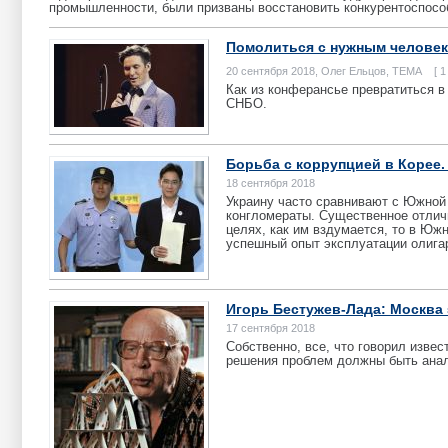
промышленности, были призваны восстановить конкурентоспосо
Помолиться с нужным человек
20 сентября 2018, Олег Ельцов, ТЕМА [ 1
Как из конферансье превратиться в
СНБО.
Борьба с коррупцией в Корее
18 сентября 2018
Украину часто сравнивают с Южной 
конгломераты. Существенное отличи
целях, как им вздумается, то в Юж
успешный опыт эксплуатации олигар
Игорь Бестужев-Лада: Москва
17 сентября 2018
Собственно, все, что говорил извес
решения проблем должны быть анало