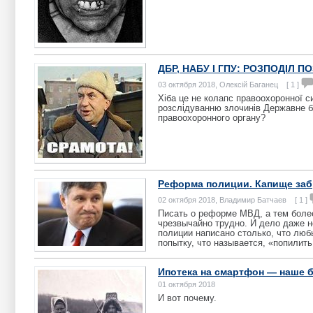
ДБР, НАБУ І ГПУ: РОЗПОДІЛ 
03 октября 2018, Олексій Баганец [ 1 ]
Хіба це не колапс правоохоронної с
розслідуванню злочинів Державне бю
правоохоронного органу?
Реформа полиции. Капище за
02 октября 2018, Владимир Батчаев [ 1 ]
Писать о реформе МВД, а тем более
чрезвычайно трудно. И дело даже н
полиции написано столько, что лю
попытку, что называется, «попилить
Ипотека на смартфон — наше 
01 октября 2018
И вот почему.