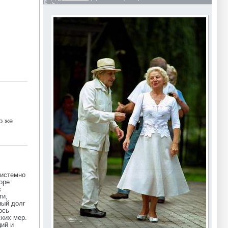
о же
системно
оре
к
ти,
ный долг
ось
ких мер.
ий и