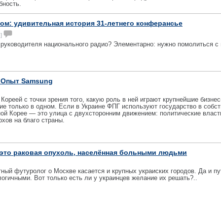
бность.
ом: удивительная история 31-летнего конферансье
 ]
 руководителя национального радио? Элементарно: нужно помолиться с 
. Опыт Samsung
Кореей с точки зрения того, какую роль в ней играют крупнейшие бизнес
е только в одном. Если в Украине ФПГ используют государство в собс
ной Корее — это улица с двухсторонним движением: политические влас
хов на благо страны.
 это раковая опухоль, населённая больными людьми
тный футуролог о Москве касается и крупных украиских городов. Да и пу
гичными. Вот только есть ли у украинцев желание их решать?..