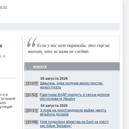
и по
Если у вас нет паранойи, это еще не
а
значит, что за вами не следят
, с
новости
05 августа 2026
Шмыгаль, едва получив министерство,
[12:07]
начал пугать
 и в
Ракетники КНДР приїдуть зі своъм добром
[11:52]
 основой
обстрілювати Україну
ьно-
04 августа 2026
пуляций
З лохів на пенсії видурили майже чверть
[20:17]
мільйона доларів
Нові подробиці вбивства на Балі за участі
[15:09]
екс-бійця "Кракену"