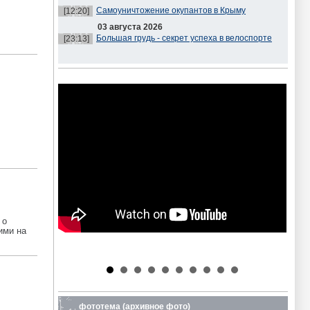
Самоуничтожение окупантов в Крыму
[12:20]
03 августа 2026
Большая грудь - секрет успеха в велоспорте
[23:13]
 о
ими на
фототема
(архивное фото)