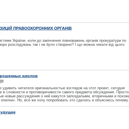
ПОЗИЦІЙ ПРАВООХОРОННИХ ОРГАНІВ
истеми України, коли до закінчення повноважень органів прокуратури по
ро розслідувань так і не було створено? І що можна чекати від цього
брошенных идолов
 удивить читателя оригинальностью взглядов на этот проект, сегодня
е в сложности и противоречивости самого предмета обсуждения. Просто
бые новые рассуждения о ней кажутся запоздалыми, вторичными и похож
 опилки». Но, всё же хочу попробовать это сделать и объяснюсь почему.
будущее