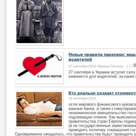
Новые правила парковки: маш
водителей
27 сентября 2018, Марина Понзель [ 1 ]
27 сентября в Украине вступит силу
изменится для водителей, за какие
Кто реально создает стоимост
24 сентября 2018
осле мирового финансового кризиса
важные банки, а также стимулирова
экономическое вмешательство госсек
подлежащее отмене. Как выяснилось 
правительства стран Европы подвер
(а не государственные заимствова
проводить политику сокращения гос
Одновременно ожидалось, что правительства будут проводить 