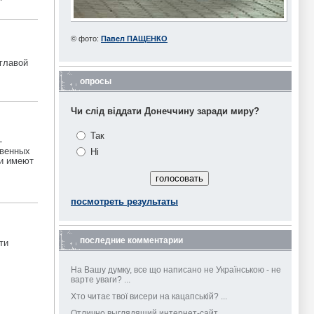
© фото:
Павел ПАЩЕНКО
главой
опросы
Чи слід віддати Донеччину заради миру?
Так
-
твенных
Ні
ти имеют
посмотреть результаты
последние комментарии
ти
На Вашу думку, все що написано не Українською - не
варте уваги? ...
Хто читає твої висери на кацапській? ...
Отлично выглядящий интернет-сайт.