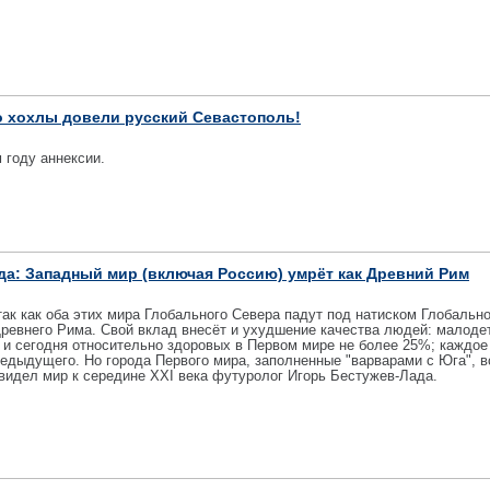
о хохлы довели русский Севастополь!
 году аннексии.
да: Западный мир (включая Россию) умрёт как Древний Рим
так как оба этих мира Глобального Севера падут под натиском Глобальн
Древнего Рима. Свой вклад внесёт и ухудшение качества людей: малоде
 и сегодня относительно здоровых в Первом мире не более 25%; каждое
дыдущего. Но города Первого мира, заполненные "варварами с Юга", в
 видел мир к середине XXI века футуролог Игорь Бестужев-Лада.