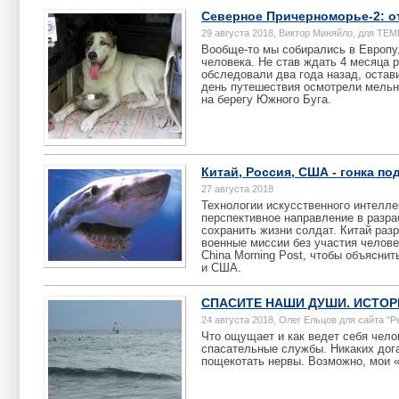
Северное Причерноморье-2: от
29 августа 2018, Виктор Миняйло, для ТЕ
Вообще-то мы собирались в Европу,
человека. Не став ждать 4 месяца 
обследовали два года назад, остав
день путешествия осмотрели мельни
на берегу Южного Буга.
Китай, Россия, США - гонка п
27 августа 2018
Технологии искусственного интелле
перспективное направление в разра
сохранить жизни солдат. Китай ра
военные миссии без участия челове
China Morning Post, чтобы объяснит
и США.
СПАСИТЕ НАШИ ДУШИ. ИСТО
24 августа 2018, Олег Ельцов для сайта "Р
Что ощущает и как ведет себя чело
спасательные службы. Никаких дог
пощекотать нервы. Возможно, мои «