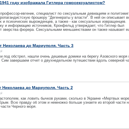
 1941 году изображала Гитлера гомосексуалистом?
 профессор-евгеник, специалист по сексуальным девиациям и политэмиг
ропагандистскую брошюру "Дегенераты у власти". В ней он описывает 
х и психических вырожденцев, а также - как сексуальных извращенцев.
ку и информацию источников, Кронфельд утверждает, что Гитлер был
ет зверства фюрера. Сексуальными меньшинствами он также называет е
т Николаева до Мариуполя. Часть 3
МЫ
ли под обстрел, нашли очень дешевые домики на берегу Азовского моря 
 Сим завершаем отчет о двухнедельном путешествии вдоль северной ч
 Николаева до Мариуполя. Часть 2
МЫ
астополем, как ловить бычков руками, сколько в Украине «Мертвых море
Крым. Всю правду об этом и немножко больше узнаете из второй части 
 части Черного моря.