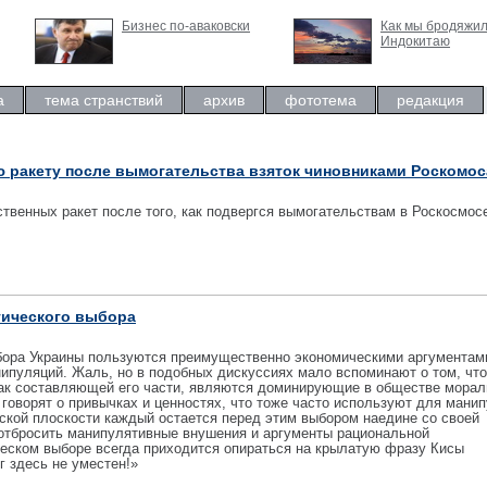
Бизнес по-аваковски
Как мы бродяжил
Индокитаю
а
тема странствий
архив
фототема
редакция
ю ракету после вымогательства взяток чиновниками Роскомос
твенных ракет после того, как подвергся вымогательствам в Роскосмосе
тического выбора
бора Украины пользуются преимущественно экономическими аргументами
ипуляций. Жаль, но в подобных дискуссиях мало вспоминают о том, что
как составляющей его части, являются доминирующие в обществе морал
говорят о привычках и ценностях, что тоже часто используют для мани
ской плоскости каждый остается перед этим выбором наедине со своей
 отбросить манипулятивные внушения и аргументы рациональной
ческом выборе всегда приходится опираться на крылатую фразу Кисы
г здесь не уместен!»