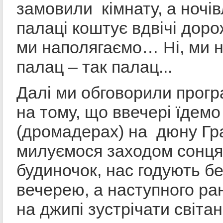
замовили кімнату, а ночів
палаці коштує вдвічі дор
ми наполягаємо… Ні, ми н
палац – так палац...
Далі ми обговорили прогр
на тому, що ввечері їдем
(дромадерах) на дюну Гр
милуємося заходом сонця
будиночок, нас годують б
вечерею, а наступного ран
на джипі зустрічати світан