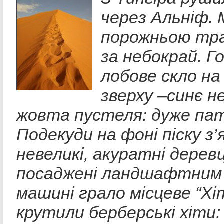
через Альніф.
порожньою тра
за небокрай. Г
лобове скло на
зверху –синє не
жовта пустеля: дуже па
Подекуди на фоні піску з’
невеликі, акуратні дерев
посаджені ландшафтним 
машині грало місцеве “Хіт
крутили берберські хіти: 