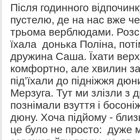
Після годинного відпочин
пустелю, де на нас вже ч
трьома верблюдами. Розс
їхала донька Поліна, поті
дружина Саша. Їхати верх
комфортно, але хвилин за
під’їхали до підніжжя дюн
Мерзуга. Тут ми злізли з 
познімали взуття і босоні
дюну. Хоча підйому - близ
це було не просто: дуже м