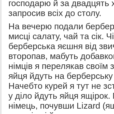
господарю й за двадцять 
запросив всіх до столу.
На вечерю подали бербер
мисці салату, чай та сік. Ч
берберська яєшня від зви
второпав, мабуть добавко
німців я перелякав своїм 
яйця йдуть на берберську
Начебто курей я тут не зс
у діло йдуть яйця ящірок
німець, почувши Lizard (я