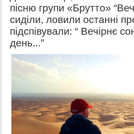
пісню групи «Брутто» “Веч
сиділи, ловили останні пр
підспівували: “ Вечірнє со
день...”