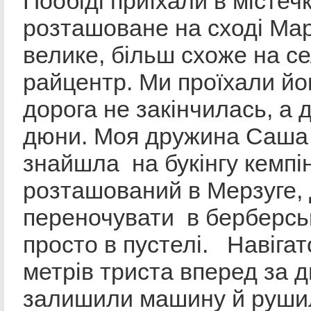
Пообіді приїхали в містеч
розташоване на сході Мар
велике, більш схоже на се
райцентр. Ми проїхали йог
дорога не закінчилась, а 
дюни. Моя дружина Саша 
знайшла на букінгу кемпін
розташований в Мерзуге,
переночувати в берберсь
просто в пустелі. Навіга
метрів триста вперед за 
залишили машину й руши