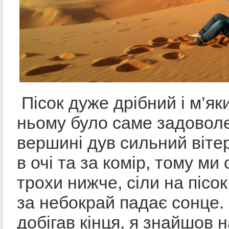
Пісок дуже дрібний і м’як
ньому було саме задовол
вершині дув сильний віте
в очі та за комір, тому ми
трохи нижче, сіли на пісок
за небокрай падає сонце.
добігав кінця, я знайшов 