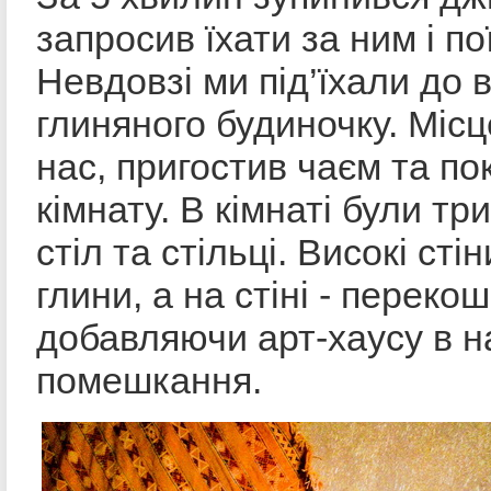
запросив їхати за ним і по
Невдовзі ми під’їхали до 
глиняного будиночку. Міс
нас, пригостив чаєм та п
кімнату. В кімнаті були тр
стіл та стільці. Високі сті
глини, а на стіні - переко
добавляючи арт-хаусу в 
помешкання.