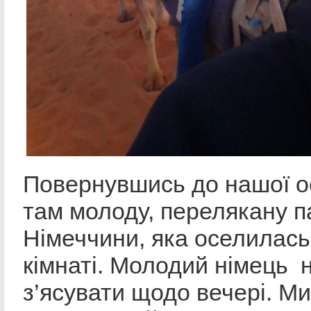
Повернувшись до нашої ос
там молоду, перелякану п
Німеччини, яка оселилась 
кімнаті. Молодий німець 
з’ясувати щодо вечері. М