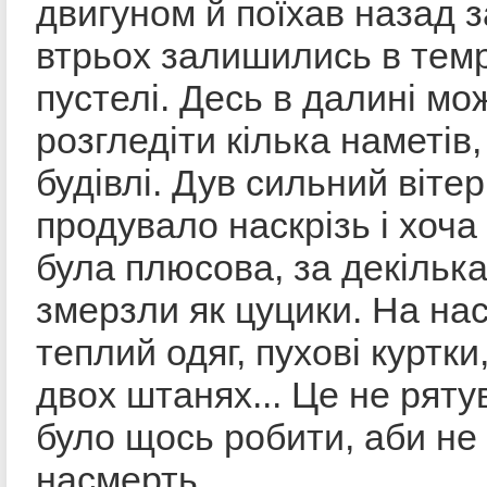
двигуном й поїхав назад з
втрьох залишились в темр
пустелі. Десь в далині м
розгледіти кілька наметів,
будівлі. Дув сильний вітер
продувало наскрізь і хоч
була плюсова, за декільк
змерзли як цуцики. На нас
теплий одяг, пухові куртки,
двох штанях... Це не ряту
було щось робити, аби не
насмерть.