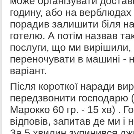
може організувати доставк
годину, або на верблюдах
порадив залишити біля н
готелю. А потім назвав та
послуги, що ми вирішили
переночувати в машині - 
варіант.
Після короткої наради ви
передзвонити господарю (
Марокко 60 гр. - 15 хв) . 
відповів, запитав де ми і 
За 5 хвилин зупинився дж