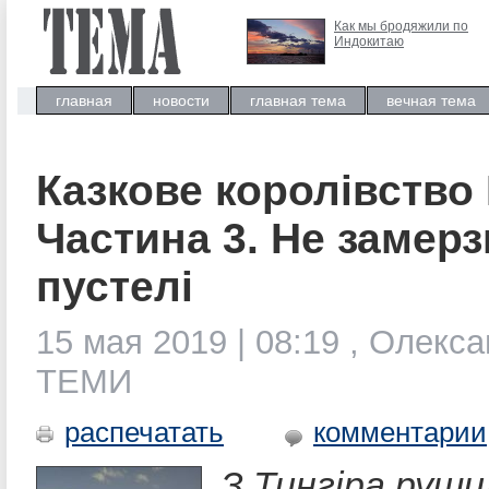
Как мы бродяжили по
Индокитаю
главная
новости
главная тема
вечная тема
Казкове королівство
Частина 3. Не замерз
пустелі
15 мая 2019 | 08:19 , Олекс
ТЕМИ
распечатать
комментарии
З Тингіра руши