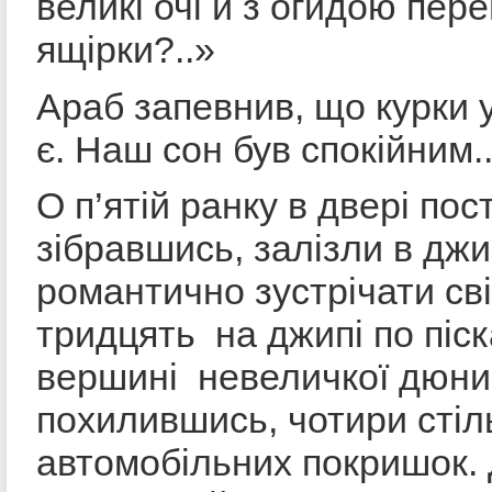
великі очі й з огидою пер
ящірки?..»
Араб запевнив, що курки 
є. Наш сон був спокійним..
О п’ятій ранку в двері пос
зібравшись, залізли в джи
романтично зустрічати св
тридцять на джипі по піск
вершині невеличкої дюни, 
похилившись, чотири стіль
автомобільних покришок. 