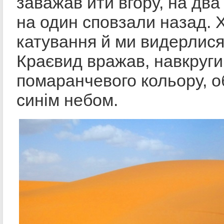
заважав йти вгору, на два
на один сповзали назад. 
катування й ми видерлися
Краєвид вражав, навкруги
помаранчевого кольору, 
синім небом.