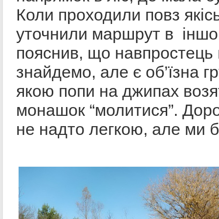
Коли проходили повз якіс
уточнили маршрут в іншог
пояснив, що навпростець
знайдемо, але є об’їзна г
якою попи на джипах возя
монашок “молитися”. Дор
не надто легкою, але ми б