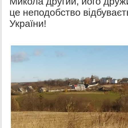
Микола другий, його дружин
це неподобство відбуваєт
України!