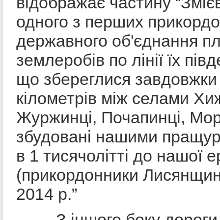
відображає частину “Змієв
одного з перших прикордо
державного об'єднання п
землеробів по лінії їх пів
що збереглися завдовжки
кілометрів між селами Хи
Журжинці, Почапинці, Мор
збудовані нашими пращу
в 1 тисячолітті до нашої е
(прикордонники Лисянщин
2014 р.”
З іншого боку дороги 