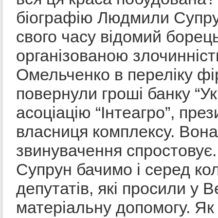
біографію Людмили Супру
свого часу відомий борець
організованою злочинніст
Омельченко в переліку фір
повернули гроші банку “Укр
асоціацію “Інтеагро”, през
власниця комплексу. Вона
звинувачення спростовує
Супрун бачимо і серед ко
депутатів, які просили у 
матеріальну допомогу. Я