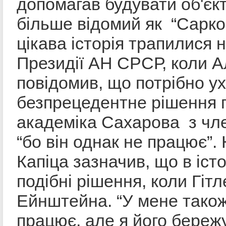
допомагав будувати об'єкт
більше відомий як “Сарко
цікава історія трапилися н
Президії АН СРСР, коли 
повідомив, що потрібно у
безпрецедентне рішення 
академіка Сахарова з чле
“бо він однак не працює”.
Капіца зазначив, що в істо
подібні рішення, коли Гіт
Ейнштейна. “У мене також
працює, але я його бережу