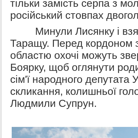
тільки замість серпа з мо
російський стовпах двогол
Минули Лисянку і взял
Таращу. Перед кордоном 
областю охочі можуть зве
Боярку, щоб оглянути род
сім'ї народного депутата У
скликання, колишньої го
Людмили Супрун.