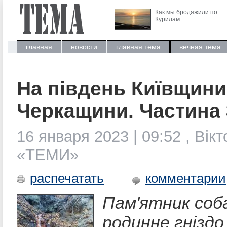
Как мы бродяжили по
Курилам
главная
новости
главная тема
вечная тема
На південь Київщини 
Черкащини. Частина 
16 января 2023 | 09:52 , Ві
«ТЕМИ»
распечатать
комментарии
Пам'ятник соба
родинне гніздо 