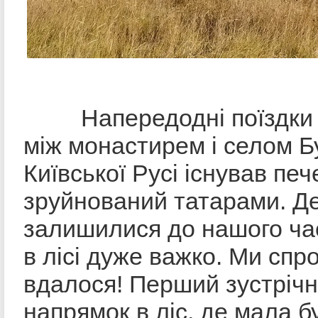
Напередодні поїздки д
між монастирем і селом Бу
Київської Русі існував пе
зруйнований татарами. Де
залишилися до нашого час
в лісі дуже важко. Ми спр
вдалося! Перший зустрічн
напрямок в ліс, де мала б