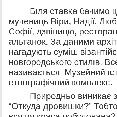
Біля ставка бачимо це
мучениць Віри, Надії, Любо
Софії, дзвіницю, ресторан
альтанок. За даними архіт
нагадують суміш візантійс
новгородського стилів. Вс
називається Музейний іс
етнографічний комплекс.
Природньо виникає за
“Откуда дровишки?” Тобто,
вся ця краса побудована?