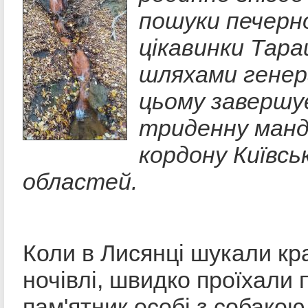
пошуки печерн
цікавинки Тар
шляхами генер
цьому завершу
триденну манд
кордону Київськ
областей.
Коли в Лисянці шукали кр
ночівлі, швидко проїхали 
пам'ятник особі з собакою.