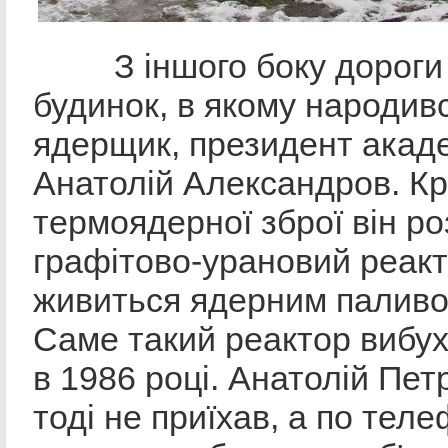
З іншого боку дороги 
будинок, в якому народивс
ядерщик, президент акад
Анатолій Александров. Крі
термоядерної зброї він р
графiтово-урановий реакт
живиться ядерним паливом
Саме такий реактор вибух
в 1986 році. Анатолій Пет
тоді не приїхав, а по тел