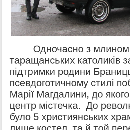
Одночасно з млином 
таращанських католиків з
підтримки родини Браниц
псевдоготичному стилі по
Марії Магдалини, до якого
центр містечка. До револ
було 5 християнських хра
лише костел, та й той пе