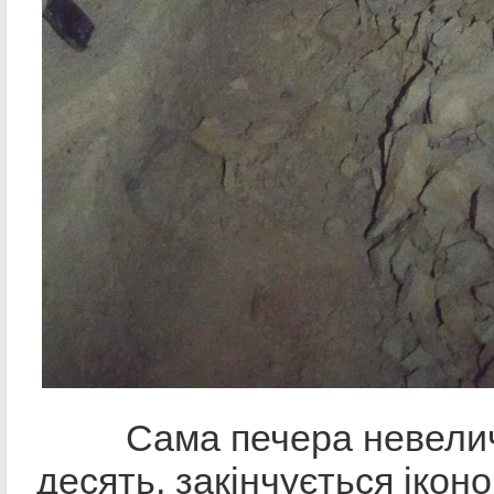
Сама печера невеличка
десять, закінчується ікон