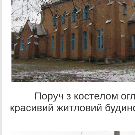
Поруч з костелом огл
красивий житловий будин