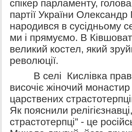
спікер парламенту, голова
партії України Олександр
народився в сусідньому се
ми і прямуємо. В Ківшоват
великий костел, який зруй
революції.
В селі Кислівка право
височіє жіночий монастир
царствених страстотерпців
Як пояснили релігієзнавці
страстотерпці” - це росій