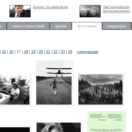
Бизнес по-аваковски
Амстердамская
велореволюция
а
тема странствий
архив
фототема
редакция
|
15
|
16
| 17 |
18
|
19
|
20
|
21
|
22
|
23
|
24
следующая