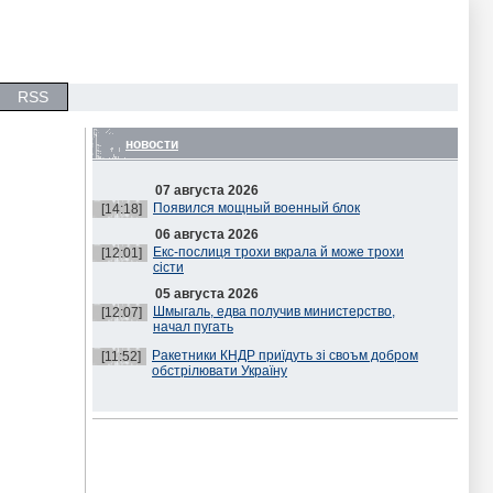
RSS
новости
07 августа 2026
Появился мощный военный блок
[14:18]
06 августа 2026
Екс-послиця трохи вкрала й може трохи
[12:01]
сісти
05 августа 2026
Шмыгаль, едва получив министерство,
[12:07]
начал пугать
Ракетники КНДР приїдуть зі своъм добром
[11:52]
обстрілювати Україну