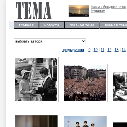
Как мы бродяжили по
Курилам
главная
новости
главная тема
вечная тем
предыдущая
9
|
10
|
11
|
12
|
13
|
14