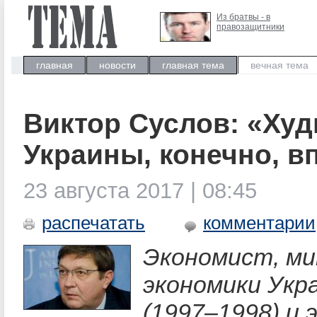
Из братвы - в
правозащитники
главная
новости
главная тема
вечная тема
Виктор Суслов: «Ху
Украины, конечно, в
23 августа 2017 | 08:45
распечатать
комментарии
Экономист, м
экономики Укр
(1997–1998) и 