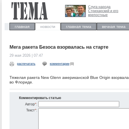
Слуга народа
Стрихарский и его
крепостные
главная
новости
главная тема
вечная тема
Мега ракета Безоса взорвалась на старте
29 мая 2026 | 07:47
распечатать
комментарии
[0]
Тяжелая ракета New Glenn американской Blue Origin взорвал
во Флориде.
Комментировать статью
Автор
*
:
Текст
*
: