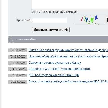
Доступно для ввода
800
символов
Проверка
*
:
также читайте
З лохів на пенсії видурили майже чверть мільйона доларі
[04.08.2026]
Нові подробиці вбивства на Балі за участі екс-бійця "Крак
[04.08.2026]
Самоуничтожение окупантов в Крыму
[04.08.2026]
Большая грудь - секрет успеха в велоспорте
[03.08.2026]
ДБР влаштувало масовий шмон ТЦК
[02.08.2026]
В центрі москви улетів до Кабзона командувач ВПС ЗС Р
[01.08.2026]