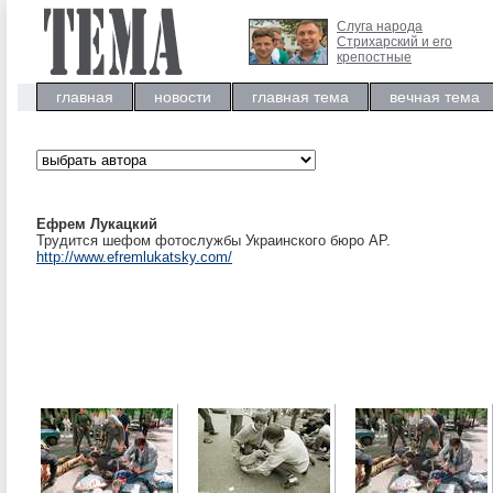
Слуга народа
Стрихарский и его
крепостные
главная
новости
главная тема
вечная тема
Ефрем Лукацкий
Трудится шефом фотослужбы Украинского бюро AP.
http://www.efremlukatsky.com/