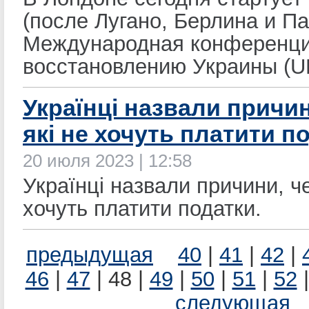
(после Лугано, Берлина и П
Международная конференци
восстановлению Украины (U
Українці назвали причин
які не хочуть платити п
20 июля 2023 | 12:58
Українці назвали причини, че
хочуть платити податки.
предыдущая
40
|
41
|
42
|
46
|
47
| 48 |
49
|
50
|
51
|
52
следующая