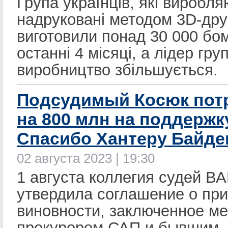
Група українців, які виробл
надруковані методом 3D-дру
виготовили понад 30 000 бо
останні 4 місяці, а лідер гр
виробництво збільшується.
Подсудимый Косюк пот
на 800 млн на поддержк
Спасибо Хантеру Байде
02 августа 2023 | 19:30
1 августа коллегия судей В
утвердила соглашение о пр
виновности, заключенное м
прокурором САП и бывшим