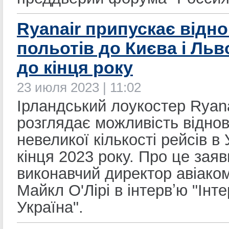
Ryanair припускає відн
польотів до Києва і Льв
до кінця року
23 июля 2023 | 11:02
Ірландський лоукостер Ryana
розглядає можливість відно
невеликої кількості рейсів в
кінця 2023 року. Про це заяв
виконавчий директор авіаком
Майкл О'Лірі в інтервʼю "Інт
Україна".