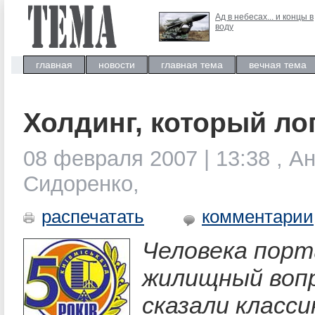
Ад в небесах... и концы в
воду
главная
новости
главная тема
вечная тема
Холдинг, который ло
08 февраля 2007 | 13:38 , А
Сидоренко,
распечатать
комментарии
Человека пор
жилищный вопр
сказали класси