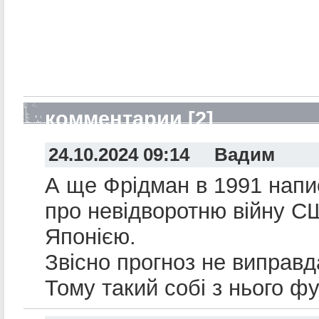
комментарии [2]
24.10.2024 09:14 Вадим
А ще Фрідман в 1991 напи
про невідворотню війну С
Японією.
Звісно прогноз не виправд
Тому такий собі з нього фу