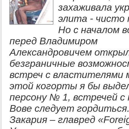
захаживала ук
элита - чисто
Но с началом 
перед Владимиром
Александровичем откры
безграничные возможнос
встреч с властителями 
этой когорты я бы выде
персону № 1, встречей с
Вове следует гордиться
Закария – главред «Foreign