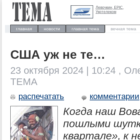
Левочкин, ЕРIC,
Укртелеком
главная
новости
главная тема
вечная тема
США уж не те…
23 октября 2024 | 10:24 , Ол
ТЕМА
распечатать
комментарии
Когда наш Вов
пошлыми шутк
квартале», к н