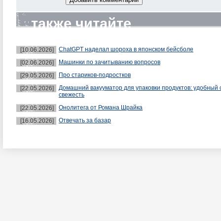
также читайте
ChatGPT наделал шороха в японском бейсболе
[10.06.2026]
Машинки по зачитыванию вопросов
[02.06.2026]
Про стариков-подростков
[29.05.2026]
Домашний вакууматор для упаковки продуктов: удобный 
[22.05.2026]
свежесть
Онолитега от Романа Шрайка
[22.05.2026]
Отвечать за базар
[16.05.2026]