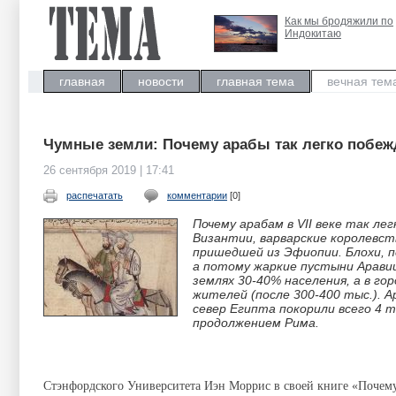
Как мы бродяжили по
Индокитаю
главная
новости
главная тема
вечная тем
Чумные земли: Почему арабы так легко побежд
26 сентября 2019 | 17:41
распечатать
комментарии
[0]
Почему арабам в VII веке так ле
Византии, варварские королевст
пришедшей из Эфиопии. Блохи, п
а потому жаркие пустыни Аравии 
землях 30-40% населения, а в го
жителей (после 300-400 тыс.). 
север Египта покорили всего 4 т
продолжением Рима.
Стэнфордского Университета Иэн Моррис в своей книге «Почему 