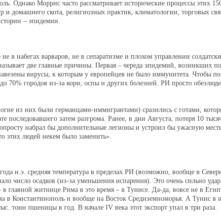
ль. Однако Моррис часто рассматривает исторические процессы этих 150
ур и домашнего скота, религиозных практик, климатологии, торговых свя
истории – эпидемии.
не в набегах варваров, не в сепаратизме и плохом управлении солдатск
 называет две главные причины. Первая – череда эпидемий, возникших п
завезены вирусы, к которым у европейцев не было иммунитета. Чтобы по
до 70% городов из-за кори, оспы и других болезней. РИ просто обезлюде
ногие из них были германцами-иммигрантами) сразились с готами, кото
ате последовавшего затем разгрома. Ранее, в дни Августа, потеря 10 тыс
опросту набрал бы дополнительные легионы и устроил бы ужасную мест
то этих людей некем было заменить».
года н.э. средняя температура в пределах РИ (возможно, вообще в Севе
ало число осадков (из-за уменьшения испарения). Это очень сильно уда
 в главной житнице Рима в это время – в Тунисе. Да-да, вовсе не в Египт
ма в Константинополь и вообще на Восток Средиземноморья. А Тунис в на
ыс. тонн пшеницы в год. В начале IV века этот экспорт упал в три раза.