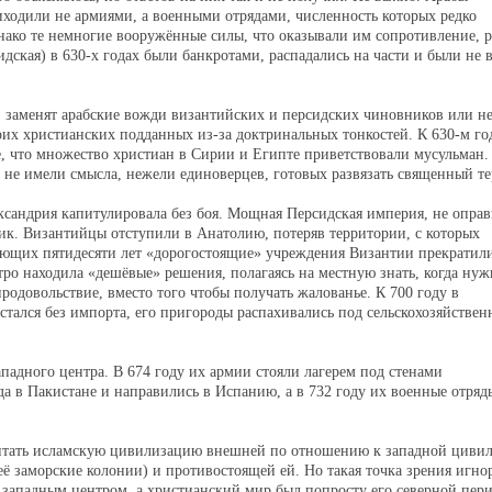
ходили не армиями, а военными отрядами, численность которых редко
днако те немногие вооружённые силы, что оказывали им сопротивление, р
кая) в 630-х годах были банкротами, распадались на части и были не 
заменят арабские вожди византийских и персидских чиновников или не
их христианских подданных из-за доктринальных тонкостей. К 630-м го
е, что множество христиан в Сирии и Египте приветствовали мусульман
а не имели смысла, нежели единоверцев, готовых развязать священный те
ександрия капитулировала без боя. Мощная Персидская империя, не опра
ик. Византийцы отступили в Анатолию, потеряв территории, с которых
ующих пятидесяти лет «дорогостоящие» учреждения Византии прекратили
тро находила «дешёвые» решения, полагаясь на местную знать, когда ну
продовольствие, вместо того чтобы получать жалованье. К 700 году в
стался без импорта, его пригороды распахивались под сельскохозяйствен
падного центра. В 674 году их армии стояли лагерем под стенами
да в Пакистане и направились в Испанию, а в 732 году их военные отряд
читать исламскую цивилизацию внешней по отношению к западной циви
 заморские колонии) и противостоящей ей. Но такая точка зрения игно
 западным центром, а христианский мир был попросту его северной пер