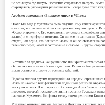
не вспыхнула где-нибудь. Население сократилось на треть. Земл
сокращались, учреждения разваливались. Вскоре хуже стало каж
Арабское завоевание «Римского мира» в VII веке
Около 610 года у Мухаммеда было видение. Ему явился архангел
- не чтец, но Гавриил ещё дважды приказал ему это сделать. Ис
«Осевого времени». Его основатель происходил с периферии эл
кланов) и с периферии империи. Он ничего не записывал (Коран
смерти); он верил, что Бог непознаваем; и он основывался на 
равенство перед Богом и сострадание к слабым. С другой сторо
В отличие от буддизма, конфуцианства или христианства ислам 
обстановке постоянных боевых действий. Ислам не был религией
могли остаться в стороне от военных действий.
Подобно многим другим периферийным народам, стремящимся най
Ислам изначально был фактически подлинной религией Авраама, 
как кузен ислама. Все пророки от Авраама до Исуса были истин
пророком, который поставил печать на послании Господа и выпо
настаивал Мухаммед. Конфликт между этими религиями Книги н
Мухаммед отправил письма Хосрову и Ираклию, в которых всё эт