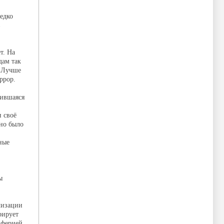
едко
в
т. На
дам так
. Лучше
ррор.
вившаяся
 своё
жно было
ные
ы
лизации
рирует
иферией.