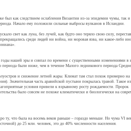
оке был как следствием ослабления Византии из-за эпидемии чумы, так и 
 периода. Начало ему положили сильные выбросы вулканов в Исландии.
кало свет как луна, без лучей, как будто оно теряло свою силу, перестав
не прекращались среди людей ни война, ни моровая язва, ни какое-либо ин
тиниана».
0 годы нашей эры и совпал по времени с существенными изменениями в 
о периода были ниже, чем в течение Малого ледникового периода Средне
луостров и снижение летней жары. Климат там стал похож примерно на
ия). Значительная часть аравийской пустыни покрылась травой. Такое и
лагоприятные условия привели к взрывному росту рождаемости. Пророк
 жительства было совсем не похоже климатически и биологически на совр
 ту, что была на восемь веков раньше – гораздо меньше. Но чума VI ве
точной) до 25 млн. человек, это до 40% численности населения.