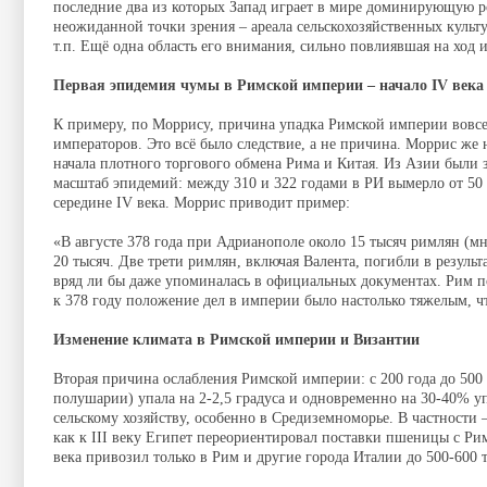
последние два из которых Запад играет в мире доминирующую ро
неожиданной точки зрения – ареала сельскохозяйственных культ
т.п. Ещё одна область его внимания, сильно повлиявшая на ход 
Первая эпидемия чумы в Римской империи – начало IV века
К примеру, по Моррису, причина упадка Римской империи вовсе 
императоров. Это всё было следствие, а не причина. Моррис же
начала плотного торгового обмена Рима и Китая. Из Азии были 
масштаб эпидемий: между 310 и 322 годами в РИ вымерло от 50 
середине IV века. Моррис приводит пример:
«В августе 378 года при Адрианополе около 15 тысяч римлян (м
20 тысяч. Две трети римлян, включая Валента, погибли в результ
вряд ли бы даже упоминалась в официальных документах. Рим п
к 378 году положение дел в империи было настолько тяжелым, ч
Изменение климата в Римской империи и Византии
Вторая причина ослабления Римской империи: с 200 года до 500 
полушарии) упала на 2-2,5 градуса и одновременно на 30-40% уп
сельскому хозяйству, особенно в Средиземноморье. В частности –
как к III веку Египет переориентировал поставки пшеницы с Ри
века привозил только в Рим и другие города Италии до 500-600 т