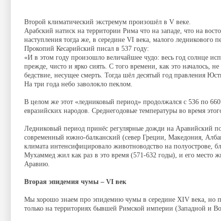
Второй климатический экстремум произошёл в V веке.
Арабский натиск на территории Рима что на западе, что на вост
наступления тогда же, в середине VI века, малого ледникового
Прокопий Кесарийский писал в 537 году:
«И в этом году произошло величайшее чудо: весь год солнце испус
прежде, чисто и ярко сиять. С того времени, как это началось, 
бедствие, несущее смерть. Тогда шёл десятый год правления Юс
На три года небо заволокло пеклом.
В целом же этот «ледниковый период» продолжался с 536 по 66
евразийских народов. Среднегодовые температуры во время этог
Ледниковый период принёс регулярные дожди на Аравийский по
современный южно-балканский (север Греции, Македония, Албан
климата интенсифицировало животноводство на полуострове, б
Мухаммед жил как раз в это время (571-632 годы), и его место
Аравию.
Вторая эпидемия чумы – VI век
Мы хорошо знаем про эпидемию чумы в середине XIV века, но про
только на территориях бывшей Римской империи (Западной и Вос