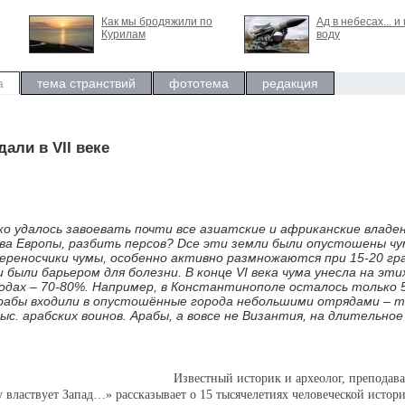
Как мы бродяжили по
Ад в небесах... и
Курилам
воду
а
тема странствий
фототема
редакция
али в VII веке
гко удалось завоевать почти все азиатские и африканские владе
ва Европы, разбить персов? Dсе эти земли были опустошены чу
ереносчики чумы, особенно активно размножаются при 15-20 гра
были барьером для болезни. В конце VI века чума унесла на эти
родах – 70-80%. Например, в Константинополе осталось только 
Арабы входили в опустошённые города небольшими отрядами – т
ыс. арабских воинов. Арабы, а вовсе не Византия, на длительное
Известный историк и археолог, преподава
властвует Запад…» рассказывает о 15 тысячелетиях человеческой истори