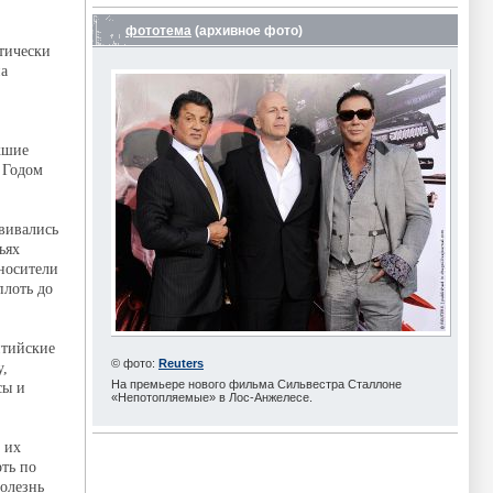
фототема
(архивное фото)
ктически
на
кшие
 Годом
вивались
ьях
 носители
плоть до
нтийские
© фото:
Reuters
у,
На премьере нового фильма Сильвестра Сталлоне
сы и
«Непотопляемые» в Лос-Анжелесе.
 их
ть по
болезнь