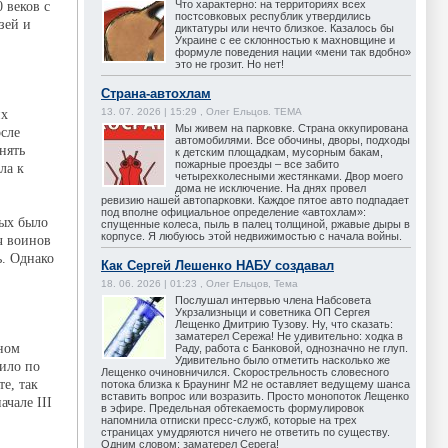
Что характерно: на территориях всех
 веков с
постсовковых республик утвердились
зей и
диктатуры или нечто близкое. Казалось бы
Украине с ее склонностью к махновщине и
формуле поведения нации «мени так вдобно»
это не грозит. Но нет!
Страна-автохлам
13. 07. 2026 | 15:29 , Олег Ельцов. ТЕМА
их
Мы живем на парковке. Страна оккупирована
осле
автомобилями. Все обочины, дворы, подходы
нять
к детским площадкам, мусорным бакам,
пожарные проезды – все забито
ла к
четырехколесными жестянками. Двор моего
дома не исключение. На днях провел
ревизию нашей автопарковки. Каждое пятое авто подпадает
под вполне официальное определение «автохлам»:
рых было
спущенные колеса, пыль в палец толщиной, ржавые дыры в
корпусе. Я любуюсь этой недвижимостью с начала войны.
яч воинов
ь. Однако
Как Сергей Лешенко НАБУ создавал
18. 06. 2026 | 01:23 , Олег Ельцов, Тема
Послушал интервью члена Набсовета
Укрзализныци и советника ОП Сергея
Лещенко Дмитрию Тузову. Ну, что сказать:
заматерел Сережа! Не удивительно: ходка в
рном
Раду, работа с Банковой, однозначно не глуп.
Удивительно было отметить насколько же
рило по
Лещенко очиновничился. Скорострельность словесного
е, так
потока близка к Браунинг М2 не оставляет ведущему шанса
вставить вопрос или возразить. Просто монопоток Лещенко
чале III
в эфире. Предельная обтекаемость формулировок
напомнила отписки пресс-служб, которые на трех
страницах умудряются ничего не ответить по существу.
Одним словом: заматерел Серега!