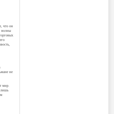
, что он
й волны
торговых
его
вость,
в
ьмане не
т мир.
 лишь
им