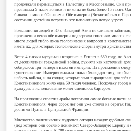
продолжали перемещаться в Палестину и Месопотамию. Они при
превышала 5 тысяч воинов и никогда не была более 15 тысяч. О
бывали намного бОльшими. Обе империи (Византийская и Персидс
состоянии достойно встретить эту непонятную новую угрозу.
Большинство людей в Юго-Западной Азии не слишком заботило, 
протяжении веков обе империи подвергали гонениям многих сво
много людей гибло из-за теологических вопросов в христианств
иметь их, для которых теологические споры внутри христианств
Всего 4 тысячи мусульман вторглись в Египет в 639 году, но Ал
от десятилетней гражданской войны, рухнула как карточный дом
собиралось три четверти налогов империи. На протяжении след
существование. Империя выжила только благодаря тому, что быс
набрать войска, и на солдат, которые сами выращивали для себя 
Константинополе жило едва 50 тысяч человек. Поскольку город о
культуры, а использование монет сменилось бартером.
На протяжении столетия арабы поглотили самые богатые части за
Константинополя. Через сорок лет они уже стояли на берегах Ин
достигли Пуатье в Центральной Франции.
Множество политических мудрецов сегодня находят удобным с
(под которой они обычно понимают Северо-Западную Европу и её
исторические реалии. К 700 году именно исламский мир являлся