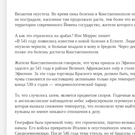
Византия опустела. Во время пика болезни в Константинополе п
не пострадали, население там продолжало расти, тем более что 
территории современного Йемена государство, жители которого 
А как это отразилось на арабах? Иэн Моррис пишет:
«В 541 году появились известия о новой болезни в Египте. Люд
опухоли чернели, и больные впадали в кому и бредили. Через д
позже эта болезнь достигла Константинополя.
Жители Константинополя говорили, что чума пришла из Эфиопии
задолго до 541 года в районе Великих Африканских озёр и ста
Эфиопии. За эти годы торговцы Красного моря, должно быть, пе
чумы становятся по-настоящему активными только при температур
конца 530-х годов — эпидемиологический барьер.
То, что случилось затем, является предметом споров. Годичные к
и англосаксонские наблюдатели небес зафиксировали огромную ко
которая вызвала снижение температур, что позволило чуме выйт
вулканы не имеют никакого отношения к делу.
География была причиной тому, что героические, тщетно-велик
начала. Его войска превратили Италию в опустошённую землю, 
Средиземноморью. После 546 года чума утихла, но её бациллы «у