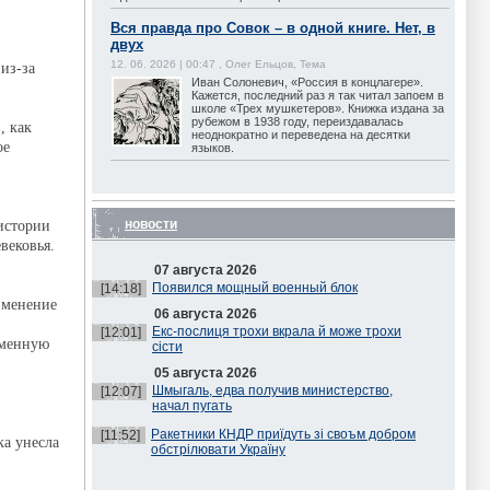
Вся правда про Совок – в одной книге. Нет, в
двух
12. 06. 2026 | 00:47 , Олег Ельцов, Тема
из-за
Иван Солоневич, «Россия в концлагере».
Кажется, последний раз я так читал запоем в
школе «Трех мушкетеров». Книжка издана за
рубежом в 1938 году, переиздавалась
, как
неоднократно и переведена на десятки
ое
языков.
новости
истории
вековья.
07 августа 2026
Появился мощный военный блок
[14:18]
зменение
06 августа 2026
Екс-послиця трохи вкрала й може трохи
[12:01]
еменную
сісти
05 августа 2026
Шмыгаль, едва получив министерство,
[12:07]
начал пугать
Ракетники КНДР приїдуть зі своъм добром
[11:52]
ка унесла
обстрілювати Україну