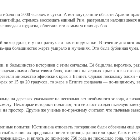
огибало по 5000 человек в сутки. А вот внутренние области Аравии пра
византийцы, стремясь воссоздать единый Рим, разгромили находившееся 
исповедали иудаизм, облегчив тем самым усилия арабов.
ей лихорадило, и у них распухали пах и подмышки. В течение дня возни
ень-два большинство жертв умирало в мучениях. Это была бубонная чума.
, и большинство историков с этим согласны. Её бациллы, вероятно, раз
ли эндемичными обитателями блох, живших на черных крысах в высокогор
ревезли множество эфиопских крыс в Египет. Однако поскольку блохи -
ах от 15 до 20 градусов, то жара в Египте создавала — по-видимому, в
ольца на деревьях указывают на несколько лет необычного холода, а виза
мету. Некоторые историки полагают, что ее хвост создал пылевую завес
и на простор. Другие же ученые по-прежнему считают, что пылевые заве
олепные попытки Юстиниана отвоевать потерянное были обречены ещё до
а снабжавшие их продовольствием торговцы разносили крыс, блох и смер
коренились», и вплоть до примерно 750 года не проходило года, чтобы 