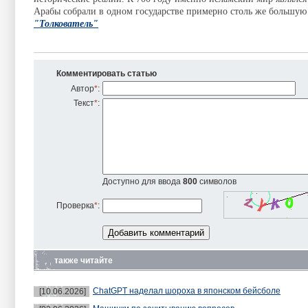
Арабы собрали в одном государстве примерно столь же большую 
"Толкователь"
Комментировать статью
Автор
*
:
Текст
*
:
Доступно для ввода
800
символов
Проверка
*
:
также читайте
ChatGPT наделал шороха в японском бейсболе
[10.06.2026]