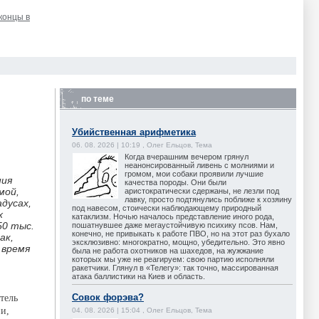
 концы в
по теме
Убийственная арифметика
06. 08. 2026 | 10:19 , Олег Ельцов, Тема
Когда вчерашним вечером грянул
неанонсированный ливень с молниями и
громом, мои собаки проявили лучшие
ния
качества породы. Они были
мой,
аристократически сдержаны, не лезли под
лавку, просто подтянулись поближе к хозяину
дусах,
под навесом, стоически наблюдающему природный
х
катаклизм. Ночью началось представление иного рода,
50 тыс.
пошатнувшее даже мегаустойчивую психику псов. Нам,
конечно, не привыкать к работе ПВО, но на этот раз бухало
ак,
эксклюзивно: многократно, мощно, убедительно. Это явно
 время
была не работа охотников на шахедов, на жужжание
которых мы уже не реагируем: свою партию исполняли
ракетчики. Глянул в «Телегу»: так точно, массированная
атака баллистики на Киев и область.
Совок форэва?
тель
и,
04. 08. 2026 | 15:04 , Олег Ельцов, Тема