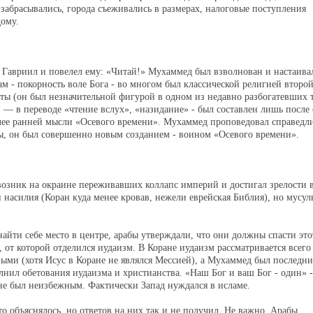
и забрасывались, города съеживались в размерах, налоговые поступления
дому.
 Гавриил и повелел ему: «Читай!» Мухаммед был взволнован и настаивал
лам - покорность воле Бога - во многом был классической религией второ
иты (он был незначительной фигурой в одном из недавно разбогатевших 
 — в переводе «чтение вслух», «назидание» - был составлен лишь после 
более ранней мысли «Осевого времени». Мухаммед проповедовал справедли
ны, он был совершенно новым созданием - воином «Осевого времени».
возник на окраине переживавших коллапс империй и достигал зрелости 
 насилия (Коран куда менее кровав, нежели еврейская Библия), но мусул
ти себе место в центре, арабы утверждали, что они должны спасти это
от которой отделился иудаизм. В Коране иудаизм рассматривается всего
ными (хотя Исус в Коране не являлся Мессией), а Мухаммед был последн
лнил обетования иудаизма и христианства. «Наш Бог и ваш Бог - один» -
е был неизбежным. Фактически Запад нуждался в исламе.
о объяснялось, но ответов на них так и не получил. Не важно. Арабы