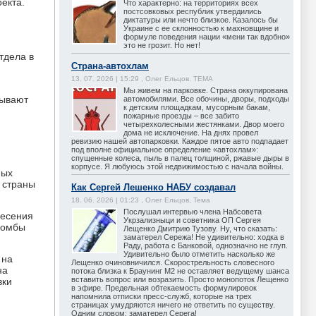
екта.
Что характерно: на территориях всех
постсовковых республик утвердились
диктатуры или нечто близкое. Казалось бы
Украине с ее склонностью к махновщине и
формуле поведения нации «мени так вдобно»
это не грозит. Но нет!
тдела в
Страна-автохлам
13. 07. 2026 | 15:29 , Олег Ельцов. ТЕМА
Мы живем на парковке. Страна оккупирована
тывают
автомобилями. Все обочины, дворы, подходы
к детским площадкам, мусорным бакам,
пожарные проезды – все забито
четырехколесными жестянками. Двор моего
дома не исключение. На днях провел
ревизию нашей автопарковки. Каждое пятое авто подпадает
под вполне официальное определение «автохлам»:
спущенные колеса, пыль в палец толщиной, ржавые дыры в
корпусе. Я любуюсь этой недвижимостью с начала войны.
ных
 страны
Как Сергей Лешенко НАБУ создавал
18. 06. 2026 | 01:23 , Олег Ельцов, Тема
Послушал интервью члена Набсовета
несения
Укрзализныци и советника ОП Сергея
 бомбы
Лещенко Дмитрию Тузову. Ну, что сказать:
заматерел Сережа! Не удивительно: ходка в
Раду, работа с Банковой, однозначно не глуп.
Удивительно было отметить насколько же
 на
Лещенко очиновничился. Скорострельность словесного
на
потока близка к Браунинг М2 не оставляет ведущему шанса
вставить вопрос или возразить. Просто монопоток Лещенко
вки
в эфире. Предельная обтекаемость формулировок
напомнила отписки пресс-служб, которые на трех
страницах умудряются ничего не ответить по существу.
Одним словом: заматерел Серега!