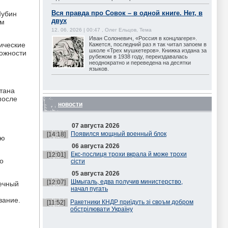
Вся правда про Совок – в одной книге. Нет, в
Шубин
двух
ём
12. 06. 2026 | 00:47 , Олег Ельцов, Тема
Иван Солоневич, «Россия в концлагере».
нические
Кажется, последний раз я так читал запоем в
школе «Трех мушкетеров». Книжка издана за
можности
рубежом в 1938 году, переиздавалась
неоднократно и переведена на десятки
языков.
итана
после
новости
07 августа 2026
Появился мощный военный блок
[14:18]
ую
06 августа 2026
Екс-послиця трохи вкрала й може трохи
[12:01]
о
сісти
05 августа 2026
Шмыгаль, едва получив министерство,
[12:07]
чечный
начал пугать
вание.
Ракетники КНДР приїдуть зі своъм добром
[11:52]
обстрілювати Україну