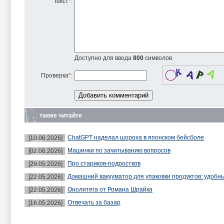
Текст
*
:
Доступно для ввода
800
символов
Проверка
*
:
также читайте
ChatGPT наделал шороха в японском бейсболе
[10.06.2026]
Машинки по зачитыванию вопросов
[02.06.2026]
Про стариков-подростков
[29.05.2026]
Домашний вакууматор для упаковки продуктов: удобн
[22.05.2026]
Онолитега от Романа Шрайка
[22.05.2026]
Отвечать за базар
[16.05.2026]