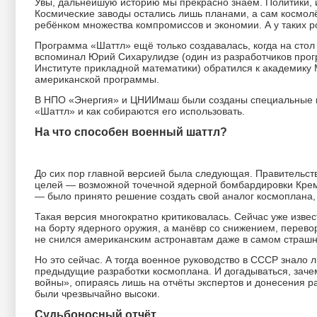
Увы, дальнейшую историю мы прекрасно знаем. Политики, и
Космические заводы остались лишь планами, а сам космолё
ребёнком множества компромиссов и экономии. А у таких 
Программа «Шаттл» ещё только создавалась, когда на стол
вспоминал Юрий Сихарулидзе (один из разработчиков прог
Институте прикладной математики) обратился к академику
американской программы.
В НПО «Энергия» и ЦНИИмаш были созданы специальные гр
«Шаттл» и как собираются его использовать.
На что способен военный шаттл?
До сих пор главной версией была следующая. Правительств
целей — возможной точечной ядерной бомбардировки Крем
— было принято решение создать свой аналог космоплана,
Такая версия многократно критиковалась. Сейчас уже извес
на борту ядерного оружия, а манёвр со снижением, перево
не снился американским астронавтам даже в самом страшн
Но это сейчас. А тогда военное руководство в СССР знало
предыдущие разработки космоплана. И догадываться, заче
войны», опираясь лишь на отчёты экспертов и донесения раз
были чрезвычайно высоки.
Судьбоносный отчёт