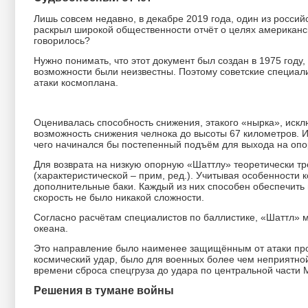
Лишь совсем недавно, в декабре 2019 года, один из росси
раскрыл широкой общественности отчёт о целях американс
говорилось?
Нужно понимать, что этот документ был создан в 1975 году
возможности были неизвестны. Поэтому советские специали
атаки космоплана.
Оценивалась способность снижения, этакого «нырка», искл
возможность снижения челнока до высоты 67 километров. И
чего начинался бы постепенный подъём для выхода на опо
Для возврата на низкую опорную «Шаттлу» теоретически тре
(характеристической – прим, ред.). Учитывая особенности
дополнительные баки. Каждый из них способен обеспечить 
скорость не было никакой сложности.
Согласно расчётам специалистов по баллистике, «Шаттл» м
океана.
Это направление было наименее защищённым от атаки проти
космический удар, было для военных более чем неприятной
времени сброса спецгруза до удара по центральной части
Решения в тумане войны