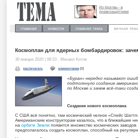
Из братвы - в
правозащитники
главная
новости
главная тема
вечная тем
Космоплан для ядерных бомбардировок: зачем
30 января 2020 | 08:53 , Михаил Котов
распечатать
комментарии
[0]
«Буран» нередко называют ошибк
подтолкнуло создание американ
по Москве и зачем всё-таки созд
Создание нового космоплана
С США всё понятно, там космический челнок «Спейс Шаттл»
Американским конструкторам казалось, что в ближайшие не
на
орбите
Земли
появится множество космических заводов.
предполагалось создать космоплан, способный на регулярн