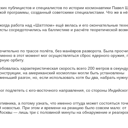
йских публицистов и специалистов по истории космонавтики Павел 
кой программы, созданный советскими специалистами. Что же в н
, когда работа над «Шаттлом» ещё велась и его окончательные тех
сты сосредоточились на баллистике и расчёте теоретической воз
ючительно по трассе полёта, без манёвров разворота. Была просч
менно в этот момент мог осуществляться сброс ядерного оружия, 
рную орбиту.
бовалась характеристическая скорость всего 200 метров в секунду
 конструкции, на американский космоплан могли быть установлены
меньший разгон, но, если использовать хотя бы два, набрать нужн
ог подлететь с юго-восточного направления, со стороны Индийског
вника, а потому узнать, что именно оттуда может состояться то
 новостью. При этом и времени на реакцию было совсем мало: от
 Москвы — лишь три с половиной минуты на обнаружение и реагиро