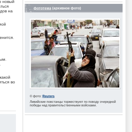
о новый
аться
фототема
(архивное фото)
одов на
мой
енится.
ным.
.
какой
иться во
© фото:
Reuters
Ливийские повстанцы торжествуют по поводу очередной
победы над правительственными войсками.