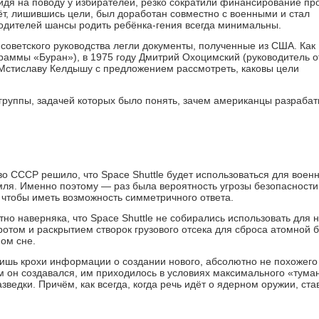
дя на поводу у избирателей, резко сократили финансирование про
т, лишившись цели, был доработан совместно с военными и стал
родителей шансы родить ребёнка-гения всегда минимальны.
 советского руководства легли документы, полученные из США. Как
раммы «Буран»), в 1975 году Дмитрий Охоцимский (руководитель о
 Мстиславу Келдышу с предложением рассмотреть, каковы цели
уппы, задачей которых было понять, зачем американцы разраба
о СССР решило, что Space Shuttle будет использоваться для воен
ля. Именно поэтому — раз была вероятность угрозы безопасности
 чтобы иметь возможность симметричного ответа.
тно наверняка, что Space Shuttle не собирались использовать для 
ротом и раскрытием створок грузового отсека для сброса атомной
ом сне.
 лишь крохи информации о создании нового, абсолютно не похожего
м он создавался, им приходилось в условиях максимального «тума
ведки. Причём, как всегда, когда речь идёт о ядерном оружии, ста