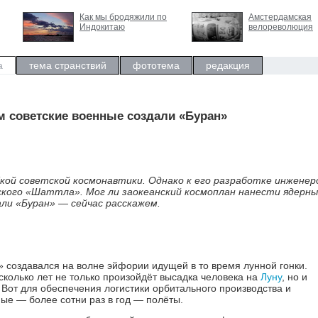
Как мы бродяжили по
Амстердамская
Индокитаю
велореволюция
а
тема странствий
фототема
редакция
 советские военные создали «Буран»
ой советской космонавтики. Однако к его разработке инженер
ского «Шаттла». Мог ли заокеанский космоплан нанести ядерны
али «Буран» — сейчас расскажем.
 создавался на волне эйфории идущей в то время лунной гонки.
сколько лет не только произойдёт высадка человека на
Луну
, но и
 Вот для обеспечения логистики орбитального производства и
ые — более сотни раз в год — полёты.