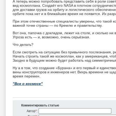
А теперь можно попробовать представить себя в роли сов
вид космоплана. Создаёт его NASA в плотном сотрудничест
для доставки грузов на орбиту и логистического обеспечени
орбите пока нет и в ближайшее время не появится. Их раз
При этом отечественные специалисты уверены, что такой к
важной точке страны — по Кремлю и правительству.
Вот она, папочка с докладом, лежит на столе, и сколько ни
Угроза есть — и, возможно, очень серьёзная.
Что делать?
Если смотреть на ситуацию без привычного послезнания, р
Начать строить такой же космоплан, как у американцев, что
Заодно в будущем можно будет работать над симметричны
Ну а в том, что создание «Бурана» и его первый и единств
вины конструкторов и инженеров нет. Вихрь времени не ща
время перемен.
"Все о космосе"
Комментировать статью
Автор
*
: