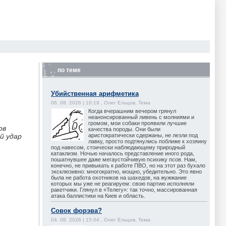
по теме
Убийственная арифметика
06. 08. 2026 | 10:19 , Олег Ельцов, Тема
Когда вчерашним вечером грянул
неанонсированный ливень с молниями и
громом, мои собаки проявили лучшие
ов
качества породы. Они были
аристократически сдержаны, не лезли под
й удар
лавку, просто подтянулись поближе к хозяину
под навесом, стоически наблюдающему природный
катаклизм. Ночью началось представление иного рода,
пошатнувшее даже мегаустойчивую психику псов. Нам,
конечно, не привыкать к работе ПВО, но на этот раз бухало
эксклюзивно: многократно, мощно, убедительно. Это явно
была не работа охотников на шахедов, на жужжание
которых мы уже не реагируем: свою партию исполняли
ракетчики. Глянул в «Телегу»: так точно, массированная
атака баллистики на Киев и область.
Совок форэва?
04. 08. 2026 | 15:04 , Олег Ельцов, Тема