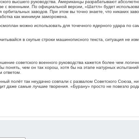
етского высшего руководства. Американцы разрабатывают абсолютн
ве с военными. По официальной версии, «Шаттл» будет использов
я орбитальных заводов. При этом вы точно знаете, что никаких зав
работка как минимум заморожена.
осмоплан можно использовать для точечного ядерного удара по са
 вчитывайся в скупые строки машинописного текста, ситуация не изм
ешение советского военного руководства кажется более чем логич
бы понять, чем он так хорош, хотя бы на этапе натурных испытаний
м ответом.
енный полёт так неудачно совпали с развалом Советского Союза, ни
дит даже самые лучшие творения. «Бурану» просто не повезло род