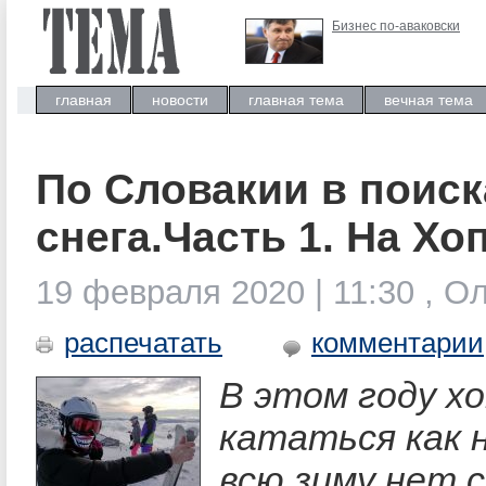
Бизнес по-аваковски
главная
новости
главная тема
вечная тема
По Словакии в поиск
снега.Часть 1. На Хо
19 февраля 2020 | 11:30 , 
распечатать
комментарии
В этом году х
кататься как н
всю зиму нет с