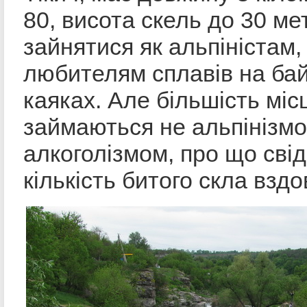
80, висота скель до 30 мет
зайнятися як альпіністам, 
любителям сплавів на ба
каяках. Але більшість міс
займаються не альпінізмо
алкоголізмом, про що сві
кількість битого скла вздов