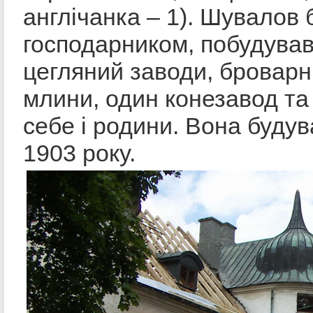
англічанка – 1). Шувалов 
господарником, побудував
цегляний заводи, броварн
млини, один конезавод та
себе і родини. Вона будув
1903 року.