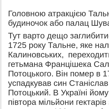
Головною атракцією Тальн
будиночок або палац Шув
Тут варто дещо заглибитис
1725 року Тальне, яке на
Калиновських, переходит
гетьмана Францішека Сал
Потоцького. Він помер в 17
успадкував син Станісла
Потоцький. В Україні йом
півтора мільйони гектарів 