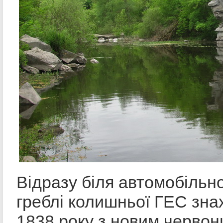
Відразу біля автомобільно
греблі колишньої ГЕС зна
1838 року з новим червон