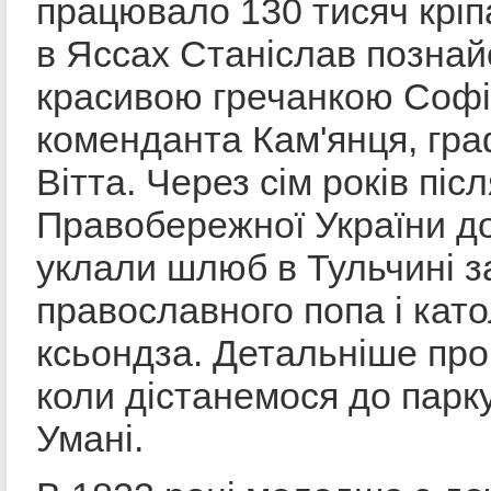
працювало 130 тисяч кріпа
в Яссах Станіслав познай
красивою гречанкою Соф
коменданта Кам'янця, г
Вітта. Через сім років пі
Правобережної України до
уклали шлюб в Тульчині за
православного попа і кат
ксьондза. Детальніше про
коли дістанемося до парку
Умані.