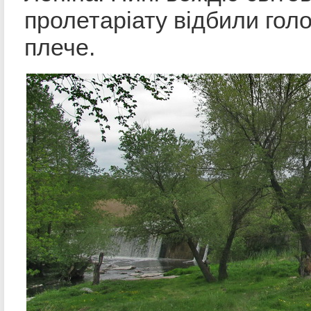
пролетаріату відбили голо
плече.