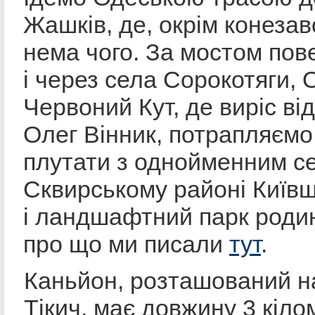
Жашків, де, окрім конеза
нема чого. За мостом пов
і через села Сорокотяги, О
Червоний Кут, де виріс ві
Олег Вінник, потрапляємо
плутати з однойменним с
Сквирському районі Київщ
і ландшафтний парк роди
про що ми писали
тут
.
Каньйон, розташований на
Тікич, має довжину 3 кіл