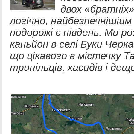
двох «братніх»
логічно, найбезпечнішіи
подорожі є південь. Ми р
каньйон в селі Буки Черка
що цікавого в містечку Т
трипільців, хасидів і дещ