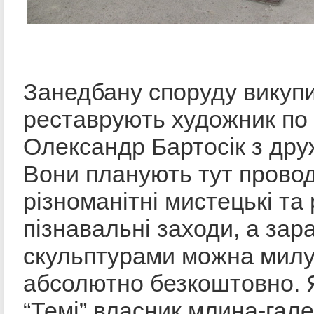
Занедбану споруду викупи
реставрують художник по
Олександр Бартосік з др
Вони планують тут прово
різноманітні мистецькі та
пізнавальні заходи, а зар
скульптурами можна милу
абсолютно безкоштовно. 
“Темі” власник млина-гале