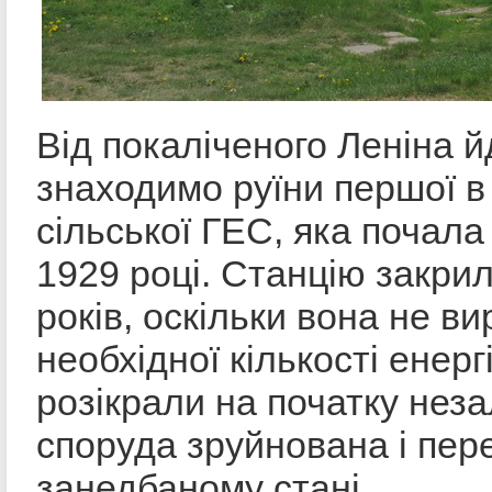
Від покаліченого Леніна й
знаходимо руїни першої в 
сільської ГЕС, яка почала
1929 році. Станцію закри
років, оскільки вона не в
необхідної кількості енер
розікрали на початку неза
споруда зруйнована і пер
занедбаному стані.