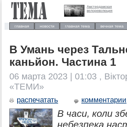
Амстердамская
велореволюция
главная
новости
главная тема
вечная тема
В Умань через Тальн
каньйон. Частина 1
06 марта 2023 | 01:03 , Вік
«ТЕМИ»
распечатать
комментарии
В часи, коли з
небезпека наст