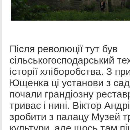
Після революції тут був
сільськогосподарський тех
історії хліборобства. З п
Ющенка ці установи з сад
почали грандіозну рестав
триває і нині. Віктор Андр
зробити з палацу Музей т
культури, але щось там піш