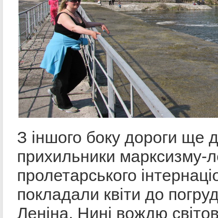
З іншого боку дороги ще 
прихильники марксизму-ле
пролетарського інтернаці
покладали квіти до погр
Леніна. Нині вождю світо