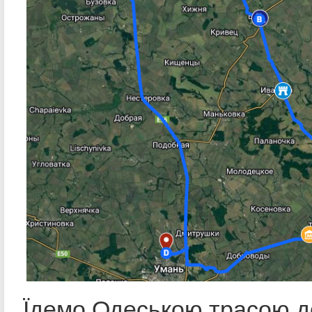
Їдемо Одеською трасою д