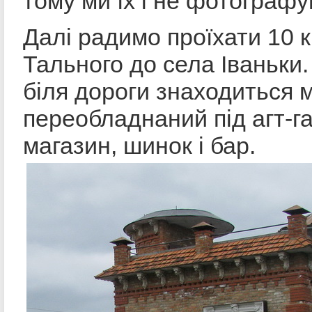
тому ми їх і не фотографу
Далі радимо проїхати 10 к
Тального до села Іваньки
біля дороги знаходиться 
переобладнаний під агт-г
магазин, шинок і бар.