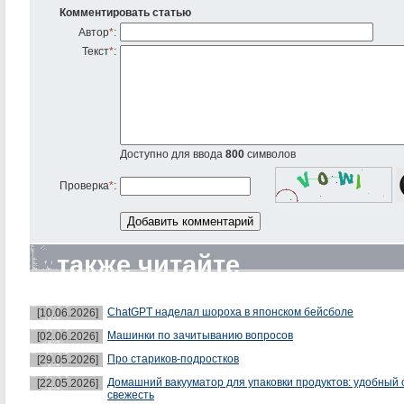
Комментировать статью
Автор
*
:
Текст
*
:
Доступно для ввода
800
символов
Проверка
*
:
также читайте
ChatGPT наделал шороха в японском бейсболе
[10.06.2026]
Машинки по зачитыванию вопросов
[02.06.2026]
Про стариков-подростков
[29.05.2026]
Домашний вакууматор для упаковки продуктов: удобный 
[22.05.2026]
свежесть