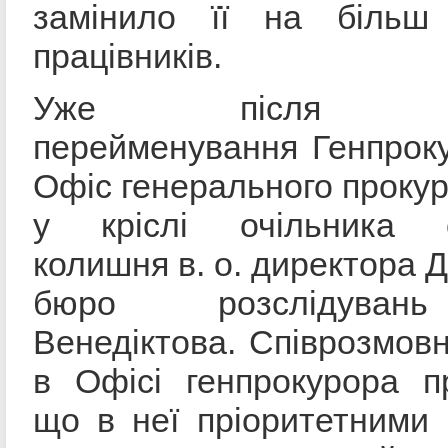
замінило її на більш
працівників.
Уже після атес
перейменування Генпрок
Офіс генерального прокур
у кріслі очільника о
колишня в. о. директора 
бюро розслідуван
Венедіктова. Співрозмов
в Офісі генпрокурора п
що в неї пріоритетними 