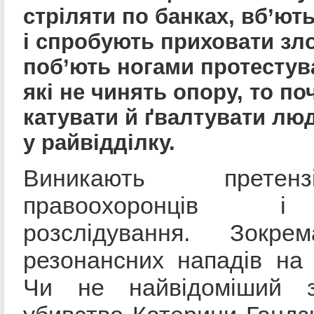
стріляти по банках, вб’ют
і спробують приховати зло
поб’ють ногами протестув
які не чинять опору, то по
катувати й ґвалтувати лю
у райвідділку.
Виникають прете
правоохоронців 
розслідування. Зокре
резонансних нападів на а
Чи не найвідоміший