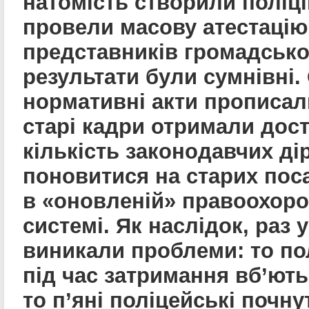
натомість створили поліці
провели масову атестацію
представників громадсько
результати були сумнівні.
нормативні акти прописал
старі кадри отримали дос
кількість законодавчих ді
поновитися на старих пос
в «оновленій» правоохоро
системі. Як наслідок, раз у
виникали проблеми: то по
під час затримання вб’ют
то п’яні поліцейські почну