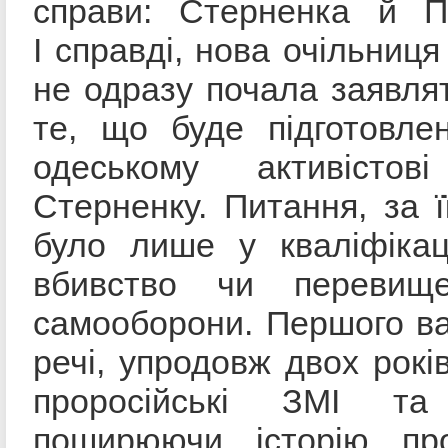
справи: Стерненка й П
І справді, нова очільниц
не одразу почала заявля
те, що буде підготовле
одеському активістові
Стерненку. Питання, за ї
було лише у кваліфікац
вбивство чи перевищ
самооборони. Першого ва
речі, упродовж двох рокі
проросійські ЗМІ та 
поширюючи історію пр