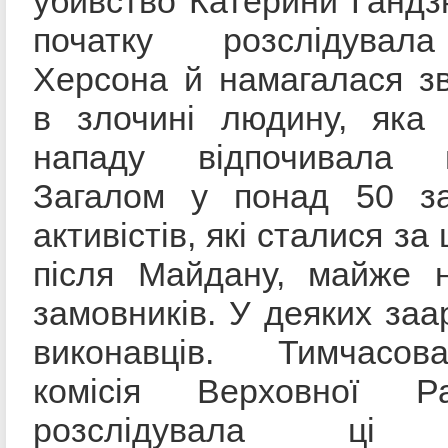
убивство Катерини Гандзю
початку розслідувала
Херсона й намагалася з
в злочині людину, яка
нападу відпочивала 
Загалом у понад 50 з
активістів, які сталися за 
після Майдану, майже 
замовників. У деяких за
виконавців. Тимчасов
комісія Верховної Р
розслідувала ці в