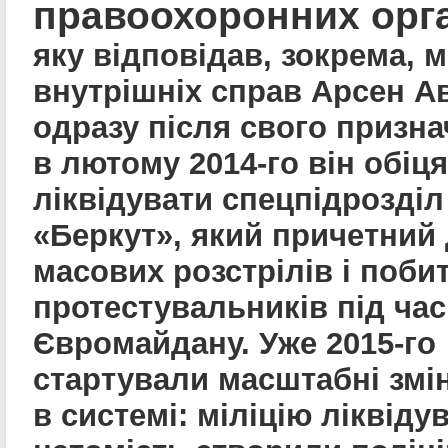
правоохоронних орг
яку відповідав, зокрема, м
внутрішніх справ Арсен Ав
одразу після свого призн
в лютому 2014-го він обіц
ліквідувати спецпідрозділ 
«Беркут», який причетний
масових розстрілів і поби
протестувальників під час
Євромайдану. Уже 2015-го
стартували масштабні змі
в системі: міліцію ліквіду