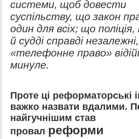
системи, щоб довести
суспільству, що закон пра
один для всіх; що поліція
й судді справді незалежні,
«телефонне право» відій
минуле.
Проте ці реформаторські і
важко назвати вдалими. П
найгучнішим став
реформи
провал