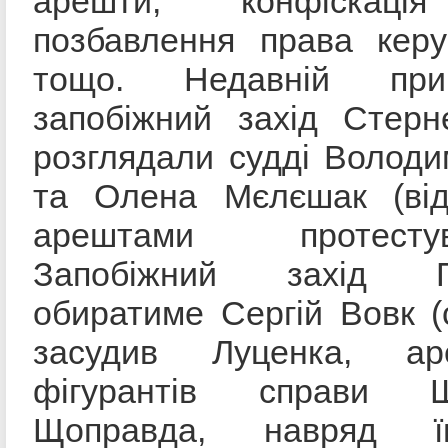
арешти, конфіскаці
позбавлення права керу
тощо. Недавній пр
запобіжний захід Стерн
розглядали судді Володи
та Олена Мєлєшак (від
арештами протестувал
Запобіжний захід П
обиратиме Сергій Вовк (
засудив Луценка, аре
фігурантів справи Ше
Щоправда, навряд 