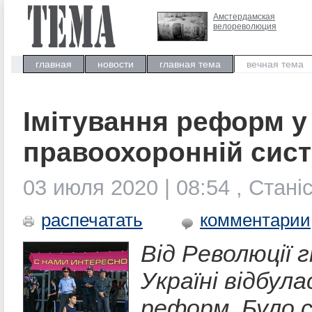
Амстердамская
велореволюция
главная
новости
главная тема
вечная тема
Імітування реформ у
правоохоронній сист
03 июля 2020 | 08:54 , Стані
распечатать
комментарии
Від Революції г
Україні відбула
реформ. Було 