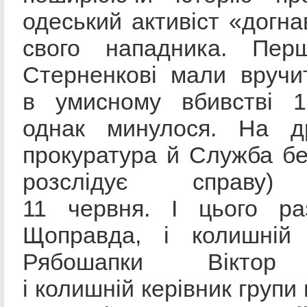
одеський активіст «догна
свого нападника. Пер
Стерненкові мали вручи
в умисному вбивстві 1
однак минулося. На д
прокуратура й Служба бе
розслідує справу)
11 червня. І цього ра
Щоправда, і колишній 
Рябошапки Віктор 
і колишній керівник групи