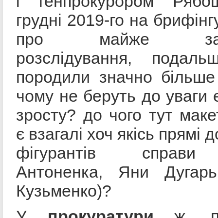
і генпрокурором Рябо
грудні 2019-го на брифінг
про майже заве
розслідування, подальш
породили значно більше
чому не беруть до уваги 
зросту? до чого тут маке
є взагалі хоч якісь прямі 
фігурантів справи
Антоненка, Яни Дугар
Кузьменко)?
У
прокуратури
ж, по