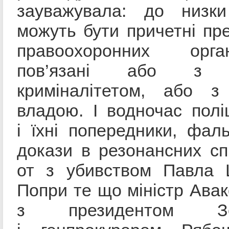
зауважувала: до низки
можуть бути причетні пр
правоохоронних орга
пов’язані або з м
криміналітетом, або з
владою. І водночас поліц
і їхні попередники, фал
докази в резонансних сп
от з убивством Павла 
Попри те що міністр Авак
з президентом Зел