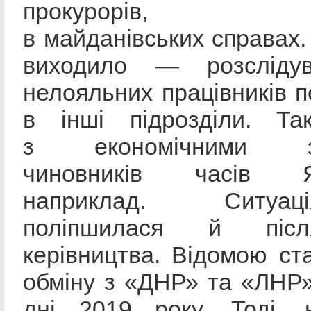
прокурорів, з
в майданівських справах.
виходило — розслідув
нелояльних працівників 
в інші підрозділи. Та
з економічними зл
чиновників часів Ян
наприклад. Ситу
поліпшилася й піс
керівництва. Відомою ста
обміну з «ДНР» та «ЛНР»
дні 2019 року. Тоді, н