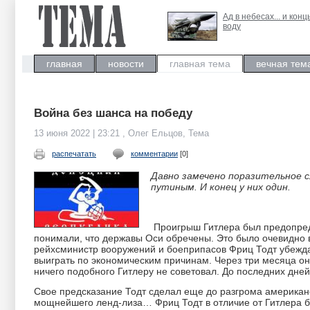
Ад в небесах... и конц
воду
главная
новости
главная тема
вечная тем
Война без шанса на победу
13 июня 2022 | 23:21 , Олег Ельцов, Тема
распечатать
комментарии
[0]
Давно замечено поразительное с
путиным. И конец у них один.
Проигрыш Гитлера был предопред
понимали, что державы Оси обречены. Это было очевидно 
рейхсминистр вооружений и боеприпасов Фриц Тодт убежда
выиграть по экономическим причинам. Через три месяца он
ничего подобного Гитлеру не советовал. До последних дн
Свое предсказание Тодт сделал еще до разгрома американ
мощнейшего ленд-лиза… Фриц Тодт в отличие от Гитлера б