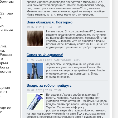
збежным
дронов и работа дроноводов обходятся в миллионы. А в
чем смысл такой операции? Это как-то приблизит победу,
подтолкнет россиян к окончанию войны? Нет, конечно!
Мнение тамошнего населения вождей не волнует вообще.
 22 года
Наше мнение, кстати, тоже мало кого интересует.
м.
у
Вова обкакался. Повторно
ью
19. 07. 2026 | 01:24 , ТЕМА
ны иные
Ну вот и все: ЗН со ссылкой на ФТ (раньше
издание традиционно цитировало источники
на Банковой) информирует: Зеленский готов
уволить Сырского. Это не входило в планы
незламности, поэтому советник ОП Лещенко
лиз,
подтверждает: решение потребует времени.
ны,
 Россия
Совок за Фьодорова!
ем
17. 07. 2026 | 13:44 , Олег Єльцов, ТЕМА
торый
Дедалі більше відчуваю, як на українські
 богат
терени насувається кондовий Совок. На
росію він насунувся до крайньої межі й всім
востоит
очевидно до чого це призводить. В нас
очевидно не всім.
Владо, за тобою прийдуть
ещения
10. 07. 2026 | 07:49 , ТЕМА
е от
Ветерани зІ Львова зробили за владу її
о
роботу. Напевно, львівське "повстання"
ухилянтів стане останнім. Російські ЗМІ радо
повідомляють про кожен напад на ТЦК по всій
Україні. Справжня ейфорія у
паде ее
роспропагандистів сталася після останнього
о:
нападу львівських ухилянтів на авто ТЦК з розмахванням
сокирою, перекидання патрульного авто й відбиванням у