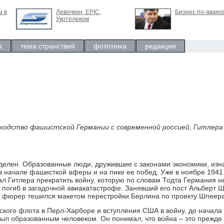
ы в
Левочкин, ЕРIC,
Бизнес по-авако
Укртелеком
а
тема странствий
фототема
редакция
ходство фашистской Германии с современной россией, Гитлера 
елен. Образованные люди, дружившие с законами экономики, изн
в начале фашисткой аферы и на пике ее побед. Уже в ноябре 1941
л Гитлера прекратить войну, которую по словам Тодта Германия н
 погиб в загадочной авиакатастрофе. Занявший его пост Альберт 
ей фюрер тешился макетом перестройки Берлина по проекту Шпеера
ского флота в Перл-Харборе и вступления США в войну, до начала
ыл образованным человеком. Он понимал, что война – это прежде 