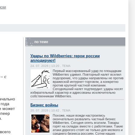
вски
по теме
Удары по Wildberries: герои россии
аплодируют!
24. 07. 2026 | 13:20 , ТЕМА
Первый массированный удар по площадкам
Wildberries удивил. Повторный налет вселил
– с
подозрение, что удары направлены не против
вражеской интернет-торговли, а конкретно
против крупной частной компании.
Сегодняшний налет подтвердил: удары носят
избирательный характер и адресованы исключительно
собственникам Wildberries.
ачально
 года
Бизнес войны
е может
20. 07. 2026 | 10:42 , ТЕМА
Шпеер
Похоже, наши вожди настроились
.
окончательно развалить частный бизнес
Wildberries. Сегодня опять вгатили. Товары
горят на складах вместе с работягами. Такие
атаки дорогого стоят не только для мелкого и
всего
среднего бизнеса россиян. Сотни наших