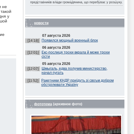
представників влади громадянина, що перебуває у розшуку.
и не
 такой
дня у
ьшой
новости
кие
07 августа 2026
Появился мощный военный блок
[14:18]
06 августа 2026
Екс-послиця трохи вкрала й може трохи
[12:01]
сісти
05 августа 2026
Шмыгаль, едва получив министерство,
[12:07]
начал пугать
Ракетники КНДР приїдуть зі своъм добром
[11:52]
обстрілювати Україну
фототема
(архивное фото)