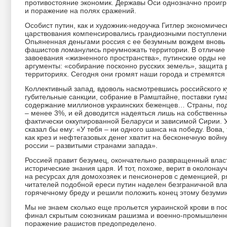
противостояние экономик. Державы Оси однозначно проиг
и поражение на полях сражений.
Особист путин, как и художник-недоучка Гитлер экономическ
царствования компенсировались грандиозными поступлени
Опьяненная деньгами россия с ее безумным вождем вновь 
фашистов ломанулись преумножать территории. В отличие 
завоевания «жизненного пространства», путинские орды н
аргументы: «собирание посконно русских земель», защита
территориях. Сегодня они громят наши города и стремятся
Коллективный запад, вдоволь насмотревшись российского кур
губительные санкции, собрание в Рамштайне, поставки гу
содержание миллионов украинских беженцев… Страны, под
– менее 3%, и ей доводится надеяться лишь на собственны
фактически оккупированной Беларуси и зависимой Сирии. У
сказал бы ему: «У тебя – ни одного шанса на победу. Вова, 
как крез и нефтегазовых денег хватит на бесконечную войну
россии – развитыми странами запада».
Россией правит безумец, окончательно развращенный влас
исторические знания царя. И тот, похоже, верит в околона
на ресурсах для домохозяек и пенсионеров с деменцией, р
читателей подобной ереси путин наделен безграничной влас
горячечному бреду и решили положить конец этому безумию
Мы не знаем сколько еще прольется украинской крови в пос
финал скрытым союзникам рашизма и военно-промышленном
поражение рашистов предопределено.