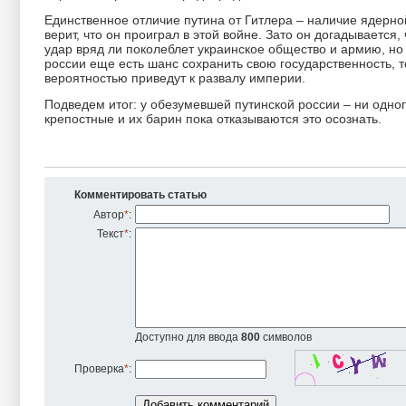
Единственное отличие путина от Гитлера – наличие ядерной
верит, что он проиграл в этой войне. Зато он догадывается
удар вряд ли поколеблет украинское общество и армию, но
россии еще есть шанс сохранить свою государственность, 
вероятностью приведут к развалу империи.
Подведем итог: у обезумевшей путинской россии – ни одног
крепостные и их барин пока отказываются это осознать.
Комментировать статью
Автор
*
:
Текст
*
:
Доступно для ввода
800
символов
Проверка
*
: