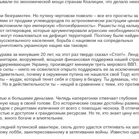
рывали по экономической мощи странам Коалиции, что делало неи
и безграмотен. Но путину чертовски повезло – все его просчеты за
ями от продажи углеводородов по астрономически растущим цена
вспомнили про имперскую «богоизбранность». Рашисты под кальк
от гитлеровцев, которые аргументировали агрессию необходимост
е могут пожаловаться на дефицит территорий. Поэтому были найде
 русскоязычного населения, борьба с нацизмом на сопредельных
 уничтожить украинскую нацию как таковую.
ажа за минувшие 20 лет, на этот раз твердо сказал «Стоп!». Ленд-
манитарки, вооружений, мощная финансовая поддержка нашей стра
держивающие Украину, производят минимум треть мирового ВВП.
е силы – никто не осмелился открыто поддержать ее за исключени
дивительно, почему в окружении путина не нашелся свой Тодт, ко
ты – мудак, который тянет себя и страну в бездну. Ты думаешь, что
. Но в действительности ты – нищий в сравнении с теми, кто проти
тью и большими деньгами. Челядь наперегонки отмечает глубокие
учную кашу в своей голове. Его исторические сказки достойны разм
ядом с рецептами излечения от всего с помощью чеснока. В отличи
тью и доступом к грандиозным ресурсам. Но те, кто знает цену ег
, много богаче и влиятельнее.
ледней путинской авантюре, сколь долго удастся оттягивать на за
у лобби, заинтересованному в затягивании войны. Известно одн