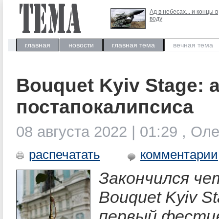
Ад в небесах... и концы в
воду
главная
новости
главная тема
вечная тема
Bouquet Kyiv Stage:
постапокалипсиса
08 августа 2022 | 01:29 , О
распечатать
комментарии
Закончился ч
Bouquet Kyiv S
первый фестив