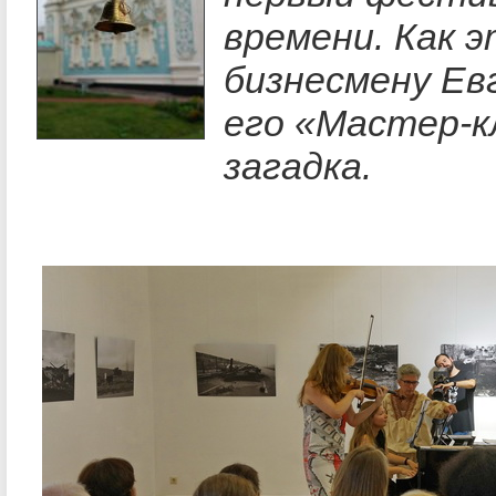
времени. Как э
бизнесмену Ев
его «Мастер-кл
загадка.