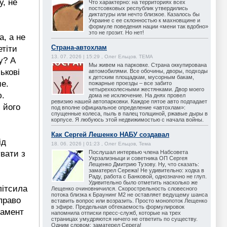
у, не
Что характерно: на территориях всех
постсовковых республик утвердились
диктатуры или нечто близкое. Казалось бы
Украине с ее склонностью к махновщине и
формуле поведения нации «мени так вдобно»
это не грозит. Но нет!
а, а не
Страна-автохлам
етіти
13. 07. 2026 | 15:29 , Олег Ельцов. ТЕМА
у? А
Мы живем на парковке. Страна оккупирована
ькові
автомобилями. Все обочины, дворы, подходы
к детским площадкам, мусорным бакам,
ше.
пожарные проезды – все забито
четырехколесными жестянками. Двор моего
ю.
дома не исключение. На днях провел
ревизию нашей автопарковки. Каждое пятое авто подпадает
 його
под вполне официальное определение «автохлам»:
спущенные колеса, пыль в палец толщиной, ржавые дыры в
корпусе. Я любуюсь этой недвижимостью с начала войны.
Как Сергей Лешенко НАБУ создавал
ід
18. 06. 2026 | 01:23 , Олег Ельцов, Тема
Послушал интервью члена Набсовета
увати з
Укрзализныци и советника ОП Сергея
Лещенко Дмитрию Тузову. Ну, что сказать:
заматерел Сережа! Не удивительно: ходка в
Раду, работа с Банковой, однозначно не глуп.
Удивительно было отметить насколько же
літсила
Лещенко очиновничился. Скорострельность словесного
потока близка к Браунинг М2 не оставляет ведущему шанса
право
вставить вопрос или возразить. Просто монопоток Лещенко
в эфире. Предельная обтекаемость формулировок
ламент
напомнила отписки пресс-служб, которые на трех
страницах умудряются ничего не ответить по существу.
Одним словом: заматерел Серега!