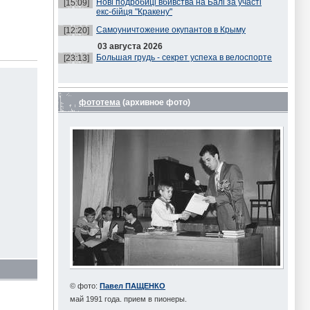
Нові подробиці вбивства на Балі за участі
[15:09]
екс-бійця "Кракену"
Самоуничтожение окупантов в Крыму
[12:20]
03 августа 2026
Большая грудь - секрет успеха в велоспорте
[23:13]
фототема
(архивное фото)
© фото:
Павел ПАЩЕНКО
май 1991 года. прием в пионеры.