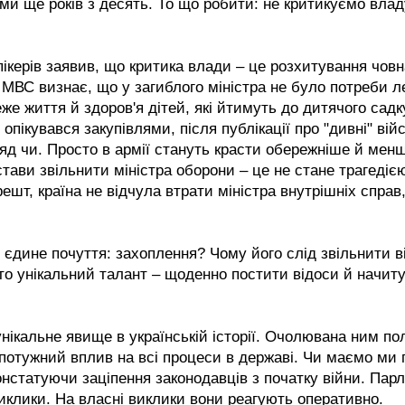
 ще років з десять. То що робити: не критикуємо влад
пікерів заявив, що критика влади – це розхитування човн
 МВС визнає, що у загиблого міністра не було потреби л
еже життя й здоров'я дітей, які йтимуть до дитячого садк
опікувався закупівлями, після публікації про "дивні" війс
д чи. Просто в армії стануть красти обережніше й мен
ави звільнити міністра оборони – це не стане трагедіє
ешт, країна не відчула втрати міністра внутрішніх справ,
єдине почуття: захоплення? Чому його слід звільнити в
то унікальний талант – щоденно постити відоси й начит
нікальне явище в українській історії. Очолювана ним по
 потужний вплив на всі процеси в державі. Чи маємо ми 
онстатуючи заціпення законодавців з початку війни. Пар
 виклики. На власні виклики вони реагують оперативно.