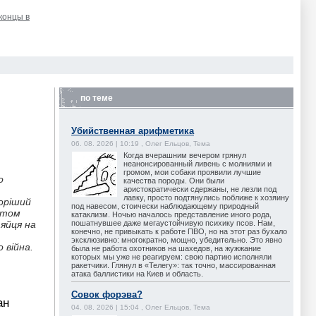
 концы в
по теме
Убийственная арифметика
06. 08. 2026 | 10:19 , Олег Ельцов, Тема
Когда вчерашним вечером грянул
неанонсированный ливень с молниями и
громом, мои собаки проявили лучшие
о
качества породы. Они были
аристократически сдержаны, не лезли под
лавку, просто подтянулись поближе к хозяину
воріший
под навесом, стоически наблюдающему природный
етом
катаклизм. Ночью началось представление иного рода,
пошатнувшее даже мегаустойчивую психику псов. Нам,
яйця на
конечно, не привыкать к работе ПВО, но на этот раз бухало
эксклюзивно: многократно, мощно, убедительно. Это явно
 війна.
была не работа охотников на шахедов, на жужжание
которых мы уже не реагируем: свою партию исполняли
ракетчики. Глянул в «Телегу»: так точно, массированная
атака баллистики на Киев и область.
Совок форэва?
ан
04. 08. 2026 | 15:04 , Олег Ельцов, Тема