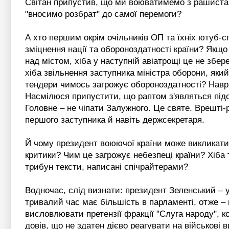
Світан припустив, що ми воюватимемо з рашистами
"вносимо розбрат" до самої перемоги?
А хто першим окрім очільників ОП та їхніх ютуб-с
зміцнення нації та обороноздатності країни? Якщо
над містом, хіба у наступній авіатрощі це не збер
хіба звільнення заступника міністра оборони, який 
тендери чимось загрожує обороноздатності? Навря
Насмілюся припустити, що раптом з'являться підст
Головне – не чіпати Залужного. Це святе. Врешті-р
першого заступника й навіть держсекретаря.
Й чому президент воюючої країни може викликати 
критики? Чим це загрожує небезпеці країни? Хіба 
трибун тексти, написані спічрайтерами?
Водночас, слід визнати: президент Зеленський – у
тривалий час має більшість в парламенті, отже –
висловлювати претензії фракції "Слуга народу", к
довів, що не здатен дієво реагувати на військові