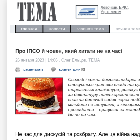
Левочкин, ЕРIC,
Укртелеком
главная
новости
главная тема
вечная тем
Про ІПСО й човен, який хитати не на часі
26 января 2023 | 14:06 , Олег Ельцов. ТЕМА
распечатать
комментарии
[0]
Сьогодні кожна домогосподарка зн
стосується критики влади та суп
торкається клавіатури, ризикує 
за диктатуру політкоректності 
впав на дитячий садок через нед
мільйони не штуками, а кілогра
президента – працюєш за методич
Бо не на часі.
Не час для дискусій та розбрату. Але ця війна н