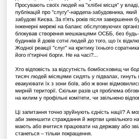
Просувають своїх людей на "хлібні місця" у владі,
публікацій про "слугу"-нардепа-забудовника, який
забудові Києва. За п'ять років після завершення 
інженерні мережі на баланс обслуговуючих організ
блокував створення мешканцями ОСББ, без будь-я
будинків й довів сотні людей до того, що їх відкл
Жодної реакції "слуг" на критику їхнього соратни
його п'тирічні борги. Не на часі?...
Хто відповість за відсутність бомбосховищ чи бод
тисяч людей місяцями сидять у підвалах, гинуть п
евакуювати їх з зони боїв, або ж вони відмовилис
мирній території. Скільки разів ця проблема обго
на килим у профільні комітети, чи звільнено відпо
Ці запитання точно зруйнують єдність нації? А 
аби зменшити страждання й жертви цивільного нас
мають або вчитися працювати на державу або звіл
станеться – тільки покращення.