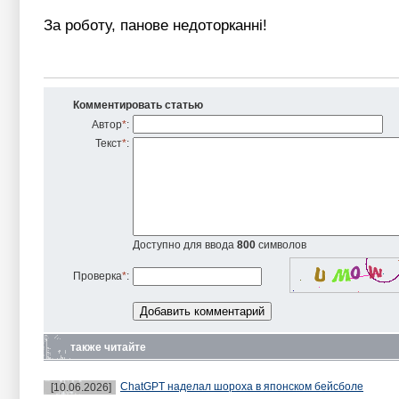
За роботу, панове недоторканні!
Комментировать статью
Автор
*
:
Текст
*
:
Доступно для ввода
800
символов
Проверка
*
:
также читайте
ChatGPT наделал шороха в японском бейсболе
[10.06.2026]