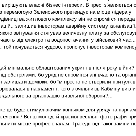
 вирішують власні бізнес інтереси. В пресі з'являється с
 з перемогоую Зеленського претендує на місце лідера у
будівництва житлового комплексу він не спромігся переда
ацій,, залишив інвесторам аварійну систему каналізації
кого звітування стягував величезну плату за обслугову
ючають від електро та водопостачання у військовий час...
ка: той почувається чудово, пропонує інвесторам компенс
ай мінімально облаштованих укриттів після року війни? 
ід обстрілами, бо уряд не спромігся ані вчасно та орган
я залишати домівки, бо їм просто не створили притулків
ворювалася в парламенті, кого з очільників Кабміну викл
відального за організацію цивільної оборони?...
може це буде стимулюючим копняком для уряду та парлам
елення? Всі ці молоді й красиві весільні фотографи при
ьнити місце професіоналам. Трагедії від такої заміни н