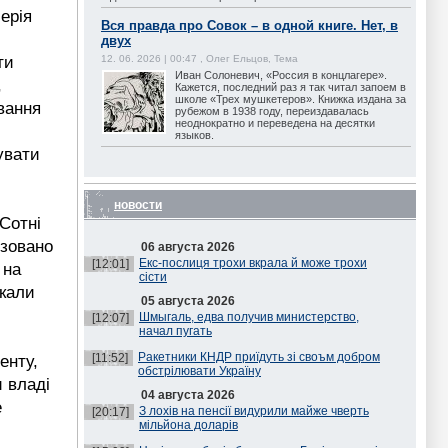
ерія
Вся правда про Совок – в одной книге. Нет, в
двух
12. 06. 2026 | 00:47 , Олег Ельцов, Тема
ти
Иван Солоневич, «Россия в концлагере».
,
Кажется, последний раз я так читал запоем в
школе «Трех мушкетеров». Книжка издана за
вання
рубежом в 1938 году, переиздавалась
неоднократно и переведена на десятки
языков.
увати
новости
Сотні
ізовано
06 августа 2026
Екс-послиця трохи вкрала й може трохи
[12:01]
 на
сісти
икали
05 августа 2026
Шмыгаль, едва получив министерство,
[12:07]
начал пугать
Ракетники КНДР приїдуть зі своъм добром
[11:52]
енту,
обстрілювати Україну
 владі
04 августа 2026
е
З лохів на пенсії видурили майже чверть
[20:17]
мільйона доларів