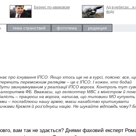
Бизнес по-аваковски
Ад в небесах... и
воду
а
тема странствий
фототема
редакция
ає про існування ІПСО. Якщо хтось ще не в курсі, поясню: все, щ
еречить переможним реляціям – це є ІПСО. І кожен, хто бодай
бути звинувачуваним у реалізації ІПСО ворога. Контроль тут су
алгоритмів ФБ. Вважаєш, що гелікоптер МВС з міністром й поч
балість – працюєш на ворога; написав, що тиловики МО купують 
мами – послаблюєш нашу армію; маєш нахабство критикувати
ками Крємля й роз'єднуєш націю. Не шукайте відповідь чому? Бо
адовго, вам так не здається? Днями фаховий експерт Ром