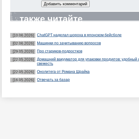
также читайте
ChatGPT наделал шороха в японском бейсболе
[10.06.2026]
Машинки по зачитыванию вопросов
[02.06.2026]
Про стариков-подростков
[29.05.2026]
Домашний вакууматор для упаковки продуктов: удобный 
[22.05.2026]
свежесть
Онолитега от Романа Шрайка
[22.05.2026]
Отвечать за базар
[16.05.2026]