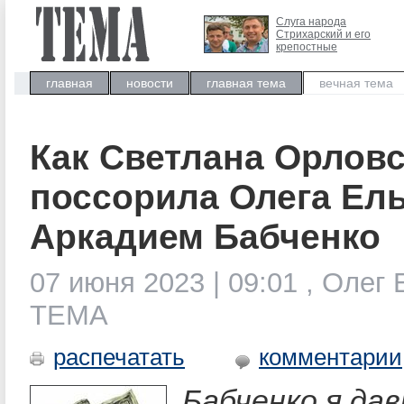
Слуга народа
Стрихарский и его
крепостные
главная
новости
главная тема
вечная тема
Как Светлана Орлов
поссорила Олега Ель
Аркадием Бабченко
07 июня 2023 | 09:01 , Олег 
ТЕМА
распечатать
комментарии
Бабченко я да