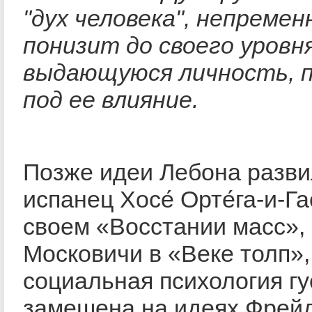
"дух человека", непремен
понизит до своего уровн
выдающуюся личность, 
под ее влияние.
Позже идеи Лебона разв
испанец Хосе́ Орте́га-и-Гас
своем «Восстании масс»,
Московичи в «Веке толп»,
социальная психология гу
замешена на идеях Фре