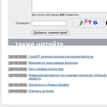
Доступно для ввода
800
символов
Проверка
*
:
также читайте
ChatGPT наделал шороха в японском бейсболе
[10.06.2026]
Машинки по зачитыванию вопросов
[02.06.2026]
Про стариков-подростков
[29.05.2026]
Домашний вакууматор для упаковки продуктов: удобный 
[22.05.2026]
свежесть
Онолитега от Романа Шрайка
[22.05.2026]
Отвечать за базар
[16.05.2026]