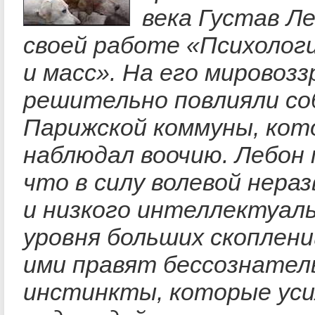
века Густав Ле
своей работе «Психолог
и масс». На его мировозз
решительно повлияли с
Парижской коммуны, кот
наблюдал воочию. Лебон 
что в силу волевой нера
и низкого интеллектуал
уровня больших скоплен
ими правят бессознател
инстинкты, которые ус