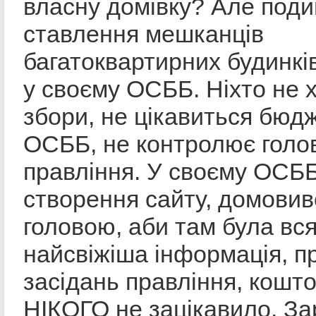
власну домівку? Але поди
ставлення мешканців
багатоквартирних будинкі
у своєму ОСББ. Ніхто не 
збори, не цікавиться бюд
ОСББ, не контролює голов
правління. У своєму ОСББ
створення сайту, домовивс
головою, аби там була вс
найсвіжіша інформація, п
засідань правління, кош
НІКОГО не зацікавило. За