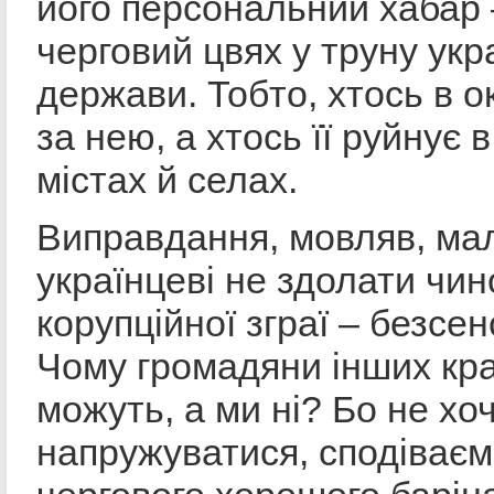
його персональний хабар 
черговий цвях у труну укр
держави. Тобто, хтось в о
за нею, а хтось її руйнує 
містах й селах.
Виправдання, мовляв, ма
українцеві не здолати чи
корупційної зграї – безсен
Чому громадяни інших кра
можуть, а ми ні? Бо не хо
напружуватися, сподіваєм