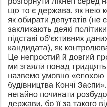
розгорнути лікнеп серед 
що то є держава, як нею к
як обирати депутатів (не 
закликають деякі політики
підставі об’єктивних дани
кандидата), як контролюв
Це непростий й довгий пр
ми згаяли понад тридцять 
назвемо умовно «епохою
будівництва Кончі Заспи»
негайно починати розбудо
держави, бо її за такого 