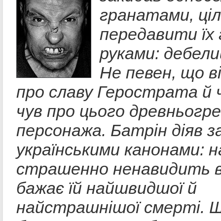
гранатами, ціл
передавити їх
руками: дебели
Не певен, що в
про славу Герострата й ч
чув про цього древньогр
персонажа. Батрін діяв з
українськими канонами: 
страшенно ненавидить в
бажає їй найшвидшої й
найстрашнішої смерті. 