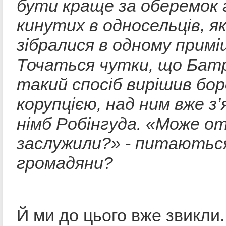
бути краще за оберемок 
кинутих в односельців, як
зібралися в одному примі
Точаться чутки, що Батр
такий спосіб вирішив бор
корупцією, над ним вже з
німб Робінгуда. «Може от
заслужили?» - питаються
громадяни?
Й ми до цього вже звикли