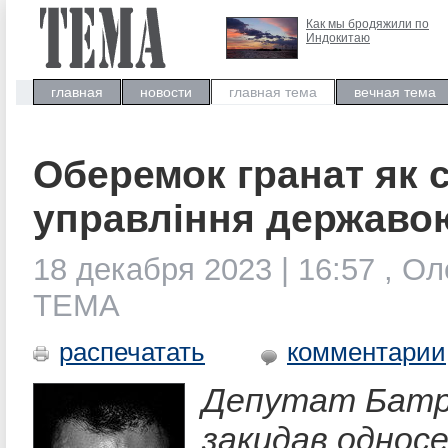
Как мы бродяжили по
Индокитаю
главная
новости
главная тема
вечная тема
Оберемок гранат як 
управління державо
18 декабря 2023 | 16:57 , Ол
ТЕМА
распечатать
комментарии
Депутат Батр
закидав односе