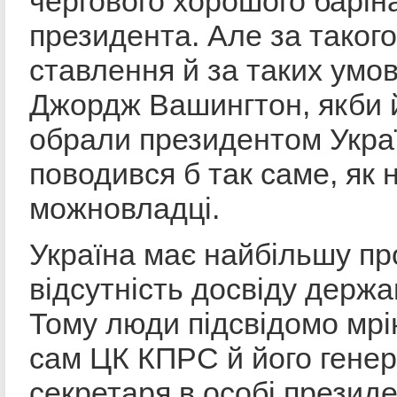
чергового хорошого барін
президента. Але за такого
ставлення й за таких умов
Джордж Вашингтон, якби 
обрали президентом Укра
поводився б так саме, як 
можновладці.
Україна має найбільшу пр
відсутність досвіду держа
Тому люди підсвідомо мрі
сам ЦК КПРС й його гене
секретаря в особі презид