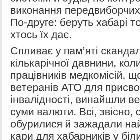
виконання передвиборчих 
По-друге: беруть хабарі 
хтось їх дає.
Спливає у пам’яті сканда
кількарічної давнини, коли
працівників медкомісій, щ
ветеранів АТО для присв
інвалідності, винайшли в
суми валюти. Всі, звісно,
обурилися й зажадали на
кари для хабарників у біл