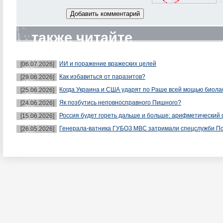
также читайте
ИИ и поражение вражеских целей
[06.07.2026]
Как избавиться от паразитов?
[29.06.2026]
Когда Украина и США ударят по Раше всей мощью биол
[25.06.2026]
Як позбутись неповносправного Пишного?
[24.06.2026]
Россия будет гореть дальше и больше: арифметический 
[15.06.2026]
Генерала-ватника ГУБОЗ МВС затримали спецслужби П
[26.05.2026]