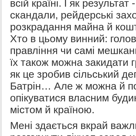
всій країні. І як результат 
скандали, рейдерські зах
розкрадання майна й кош
Хто в цьому винний: голов
правління чи самі мешкан
їх також можна закидати 
як це зробив сільський де
Батрін… Але ж можна й п
опікуватися власним буди
містом й країною.
Мені здається вкрай важ