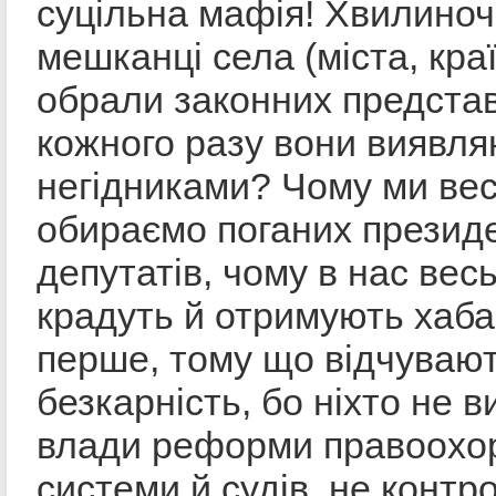
суцільна мафія! Хвилиночк
мешканці села (міста, кра
обрали законних представ
кожного разу вони виявл
негідниками? Чому ми вес
обираємо поганих президе
депутатів, чому в нас вес
крадуть й отримують хаба
перше, тому що відчуваю
безкарність, бо ніхто не в
влади реформи правоохо
системи й судів, не контр