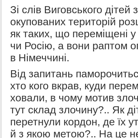
Зі слів Виговського дітей з
окупованих територій ро
як таких, що переміщені у
чи Росію, а вони раптом 
в Німеччині.
Від запитань паморочиться
хто кого вкрав, куди перем
ховали, в чому мотив злоч
тут склад злочину?.. Як ді
перетнули кордон, де їх 
й з якою метою?.. На це 