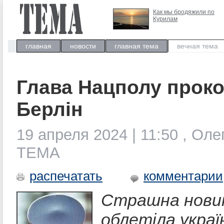
Как мы бродяжили по
Курилам
главная
новости
главная тема
вечная тема
Глава Нацполу проко
Берлін
19 апреля 2024 | 11:50 , Оле
ТЕМА
распечатать
комментарии
Страшна нови
облетіла украї