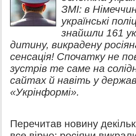
ЗМІ: в Німеччин
українські полі
знайшли 161 ук
дитину, викрадену росіян
сенсація! Спочатку не пов
зустрів те саме на солід
сайтах й навіть у держа
«Укрінформі».
Перечитав новину декільк
все вірно: росіяни викрал