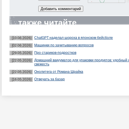
также читайте
ChatGPT наделал шороха в японском бейсболе
[10.06.2026]
Машинки по зачитыванию вопросов
[02.06.2026]
Про стариков-подростков
[29.05.2026]
Домашний вакууматор для упаковки продуктов: удобный 
[22.05.2026]
свежесть
Онолитега от Романа Шрайка
[22.05.2026]
Отвечать за базар
[16.05.2026]