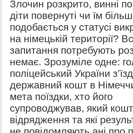
Злочин розкрито, винні по
діти повернуті чи їм біль
подобається у статусі ви
на німецькій території? Всі
запитання потребують роз’
немає. Зрозуміле одне: г
поліцейський України з’їз
державний кошт в Німечч
мета поїздки, хто його
супроводжував, який кош
відрядження та які резул
не повідомляють ані про 