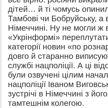
дітей… й ті чомусь опини
Тамбові чи Бобруйську, а 
Німеччині. Ну не могли ж 
«Укрінформі» переплутати
категорії новин «по розна
довго й старанно виписую
службі нацполіції. А ці від
були озвучені цілим нача
нацполіції Іваном Виговсь
зустрічі в Німеччині з його
тамтешнім колегою.