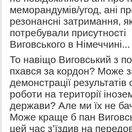
меморандумів/угод, ані пр
резонансні затримання, як
потребували присутності
Виговського в Німеччині...
То навіщо Виговський з п
пхався за кордон? Може 
демонстрації результатів 
роботи на території інозе
держави? Але ми їх не ба
Може краще б пан Виговс
цей час з’їздив на передов