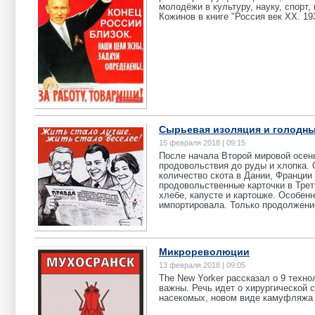
молодёжи в культуру, науку, спор
Кожинов в книге "Россия век ХХ. 193
Сырьевая изоляция и голодны
15 февраля 2018 | 09:15
После начала Второй мировой осень
продовольствия до руды и хлопка.
количество скота в Дании, Франции 
продовольственные карточки в Трет
хлебе, капусте и картошке. Особен
импортировала. Только продолжение
Микрореволюции
13 февраля 2018 | 09:05
The New Yorker рассказал о 9 техно
важны. Речь идет о хирургической 
насекомых, новом виде камуфляжа 