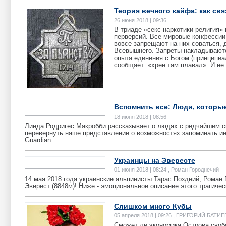
Теория вечного кайфа: как свя
26 июня 2018 | 09:36
В триаде «секс-наркотики-религия»
перверсий. Все мировые конфессии 
вовсе запрещают на них соваться, 
Всевышнего. Запреты накладываютс
опыта единения с Богом (принципиа
сообщает: «хрен там плавал». И не 
Вспомнить все: Люди, которы
18 июня 2018 | 08:56
Линда Родригес Макробби рассказывает о людях с редчайшим с
перевернуть наше представление о возможностях запоминать ин
Guardian.
Украинцы на Эвересте
01 июня 2018 | 08:24 , Роман Городнечий
14 мая 2018 года украинские альпинисты Тарас Поздний, Роман
Эверест (8848м)! Ниже - эмоциональное описание этого трагичес
Слишком много Кубы
05 апреля 2018 | 09:26 , ГРИГОРИЙ БАТИЕ
Сможет ли экономика Острова своб