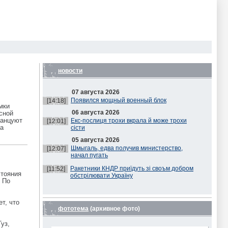
новости
07 августа 2026
Появился мощный военный блок
[14:18]
мки
06 августа 2026
сной
танцуют
Екс-послиця трохи вкрала й може трохи
[12:01]
на
сісти
05 августа 2026
Шмыгаль, едва получив министерство,
[12:07]
начал пугать
Ракетники КНДР приїдуть зі своъм добром
[11:52]
стояния
обстрілювати Україну
. По
т, что
фототема
(архивное фото)
уз,