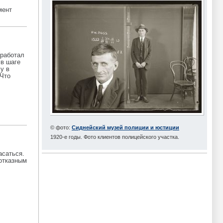
мент
зработал
 в шаге
у в
 Что
© фото:
Сиднейский музей полиции и юстиции
1920-е годы. Фото клиентов полицейского участка.
асаться.
зотказным