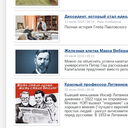
Диссидент, который стал идео
13 июля 2018 | 08:24 , Иван Клейменов
Полная история Глеба Павловского
Железная клетка Макса Вебера
09 июля 2018 | 09:13
Можно ли объяснить успехи капита
университета Питер Гош рассказывае
Капитализм предложил вместо религ
Красный профессор Литвинов:
02 июля 2018 | 09:36
Бывший меньшевик Иосиф Литвинов 
дневнике с 1922 года он откровенн
Москве. НЭП вызвал "эпидемию" са
хорошего мнения ("лучшего европей
простых людей - разгул антисемити
перед русскими. В 1933-м Литвинов