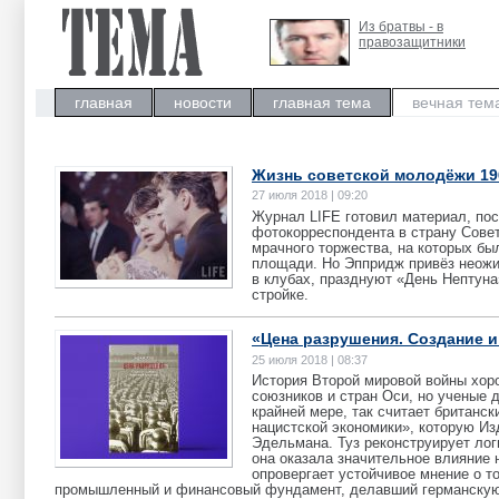
Из братвы - в
правозащитники
главная
новости
главная тема
вечная тем
Жизнь советской молодёжи 19
27 июля 2018 | 09:20
Журнал LIFE готовил материал, по
фотокорреспондента в страну Сове
мрачного торжества, на которых б
площади. Но Эппридж привёз неожи
в клубах, празднуют «День Нептуна
стройке.
«Цена разрушения. Создание и
25 июля 2018 | 08:37
История Второй мировой войны хоро
союзников и стран Оси, но ученые 
крайней мере, так считает британск
нацистской экономики», которую Из
Эдельмана. Туз реконструирует лог
она оказала значительное влияние 
опровергает устойчивое мнение о т
промышленный и финансовый фундамент, делавший германскую э