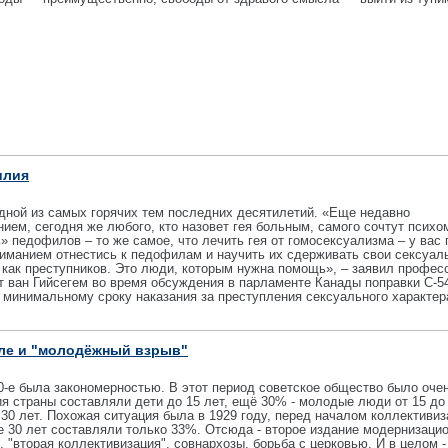
илия
дной из самых горячих тем последних десятилетий. «Еще недавно
ием, сегодня же любого, кто назовет гея больным, самого сочтут психо
» педофилов – то же самое, что лечить гея от гомосексуализма – у вас 
ниманием отнестись к педофилам и научить их сдерживать свои сексуал
 как преступников. Это люди, которым нужна помощь», – заявил профес
 ван Гийсегем во время обсуждения в парламенте Канады поправки С-5
минимальному сроку наказания за преступления сексуального характер
сле и "молодёжный взрыв"
0-е была закономерностью. В этот период советское общество было оче
я страны составляли дети до 15 лет, ещё 30% - молодые люди от 15 до 
30 лет. Похожая ситуация была в 1929 году, перед началом коллективиз
 30 лет составляли только 33%. Отсюда - второе издание модернизаци
 "вторая коллективизация", совнархозы, борьба с церковью. И в целом -