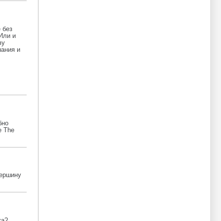
 без
Или и
ву
нания и
бно
е The
вершину
ка?