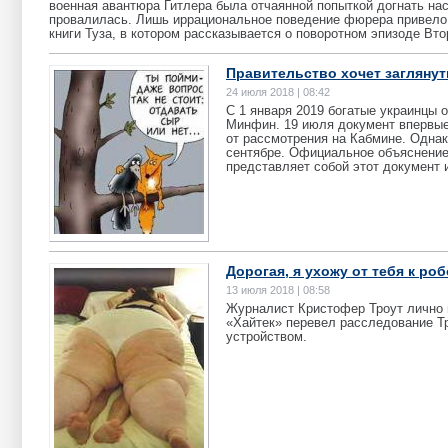
военная авантюра Гитлера была отчаянной попыткой догнать н
провалилась. Лишь иррациональное поведение фюрера привело к
книги Туза, в котором рассказывается о поворотном эпизоде Вт
Правительство хочет заглянут
24 июля 2018 | 08:42
С 1 января 2019 богатые украинцы 
Минфин. 19 июля документ впервые
от рассмотрения на Кабмине. Однак
сентябре. Официальное объяснение
представляет собой этот документ 
Дорогая, я ухожу от тебя к роб
13 июля 2018 | 08:58
Журналист Кристофер Троут лично п
«Хайтек» перевел расследование Тр
устройством.