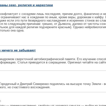
заны секс, религия и наркотики
 конфликтует с соседями лишь последняя, причем долго, фанатично и не
ограничивают нас в хождении по иным, кроме веры, дорожкам к кайфу. 
даже если это пути безвредного наслаждения и искренних стонов во сла
я по следующим причинам: грешно, от Дьявола, далеко от чистоты соз
льное для каждой религии подчеркните красным). Однако нейробиология
только она одна.
е ничего не забывают
индромом сверхточной автобиографической памяти. Его изучение спосо
формацию. Статья приводится в сокращении. Оригинал читайте на сайт
 Городечный и Дмитрий Семеренко поднялись на высшую точку Земли - 
кого, но счастливого восхождения.
В
оды — преимущественно, свободы от здравого смысла — выйти из тупи