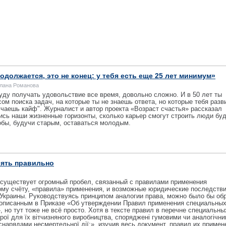
должается, это не конец: у тебя есть еще 25 лет минимум»
тлана Романова
 буду получать удовольствие все время, довольно сложно. И в 50 лет ты
ом поиска задач, на которые ты не знаешь ответа, но которые тебя разв
учаешь кайф". Журналист и автор проекта «Возраст счастья» рассказал
ись наши жизненные горизонты, сколько карьер смогут строить люди бу
обы, будучи старым, оставаться молодым.
лять правильно
 существует огромный пробел, связанный с правилами применения
ому счёту, «правила» применения, и возможные юридические последств
 Украины. Руководствуясь принципом аналогии права, можно было бы об
описанным в Приказе «Об утверждении Правил применения специальных
 но тут тоже не всё просто. Хотя в тексте правил в перечне специальны
трої для їх вітчизняного виробництва, споряджені гумовими чи аналогічни
нарядами несмертельної дії;», изучив весь документ, правил их примен