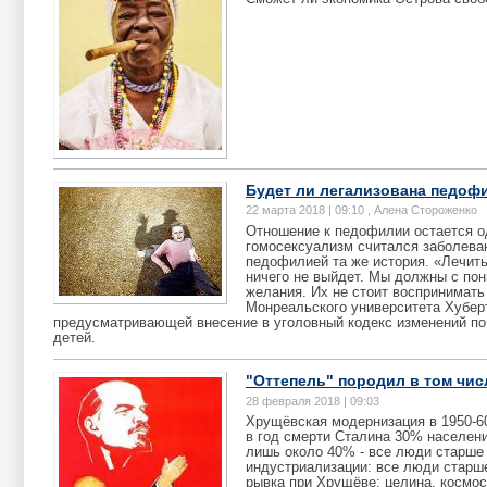
Будет ли легализована педоф
22 марта 2018 | 09:10 , Алена Стороженко
Отношение к педофилии остается о
гомосексуализм считался заболеван
педофилией та же история. «Лечить
ничего не выйдет. Мы должны с по
желания. Их не стоит воспринимать
Монреальского университета Хуберт
предусматривающей внесение в уголовный кодекс изменений по 
детей.
"Оттепель" породил в том чи
28 февраля 2018 | 09:03
Хрущёвская модернизация в 1950-6
в год смерти Сталина 30% населени
лишь около 40% - все люди старше 
индустриализации: все люди старше
рывка при Хрущёве: целина, космос,