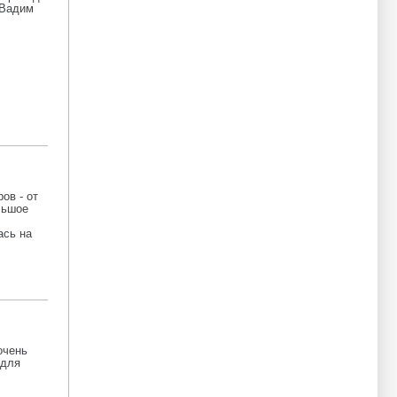
 Вадим
ов - от
льшое
ась на
очень
 для