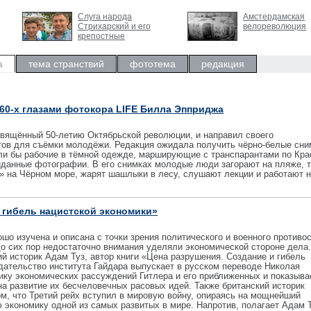
Слуга народа
Амстердамская
Стрихарский и его
велореволюция
крепостные
а
тема странствий
фототема
редакция
60-х глазами фотокора LIFE Билла Эпприджа
свящённый 50-летию Октябрьской революции, и направил своего
тов для съёмки молодёжи. Редакция ожидала получить чёрно-белые сни
ыли бы рабочие в тёмной одежде, марширующие с транспарантами по Кра
данные фотографии. В его снимках молодые люди загорают на пляже, 
» на Чёрном море, жарят шашлыки в лесу, слушают лекции и работают 
 гибель нацистской экономики»
шо изучена и описана с точки зрения политического и военного противо
до сих пор недостаточно внимания уделяли экономической стороне дела
ий историк Адам Туз, автор книги «Цена разрушения. Создание и гибель
дательство института Гайдара выпускает в русском переводе Николая
ику экономических рассуждений Гитлера и его приближенных и показывае
на развитие их бесчеловечных расовых идей. Также британский историк
ом, что Третий рейх вступил в мировую войну, опираясь на мощнейший
кономику одной из самых развитых в мире. Напротив, полагает Адам Т