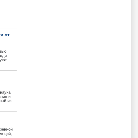
и от
рвью
люди
зуют
 наука
ания и
ный из
оренной
ляций,