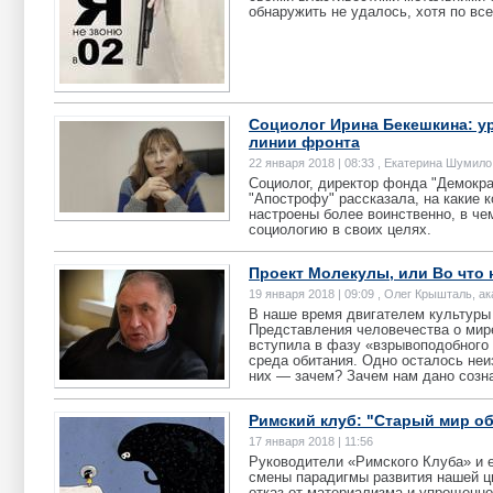
обнаружить не удалось, хотя по вс
Социолог Ирина Бекешкина: у
линии фронта
22 января 2018 | 08:33 , Екатерина Шумило
Социолог, директор фонда "Демок
"Апострофу" рассказала, на какие 
настроены более воинственно, в че
социологию в своих целях.
Проект Молекулы, или Во что 
19 января 2018 | 09:09 , Олег Крышталь, а
В наше время двигателем культуры 
Представления человечества о мире
вступила в фазу «взрывоподобного 
среда обитания. Одно осталось неи
них — зачем? Зачем нам дано созна
Римский клуб: "Старый мир о
17 января 2018 | 11:56
Руководители «Римского Клуба» и 
смены парадигмы развития нашей ц
отказ от материализма и упрощенно