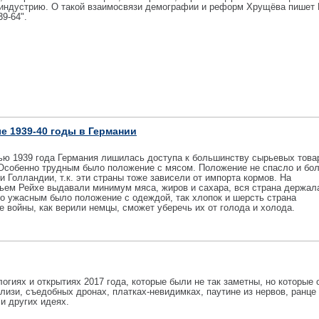
т, индустрию. О такой взаимосвязи демографии и реформ Хрущёва пишет
9-64".
е 1939-40 годы в Германии
ю 1939 года Германия лишилась доступа к большинству сырьевых товар
 Особенно трудным было положение с мясом. Положение не спасло и бо
и Голландии, т.к. эти страны тоже зависели от импорта кормов. На
ьем Рейхе выдавали минимум мяса, жиров и сахара, вся страна держал
но ужасным было положение с одеждой, так хлопок и шерсть страна
 войны, как верили немцы, сможет уберечь их от голода и холода.
логиях и открытиях 2017 года, которые были не так заметны, но которые 
слизи, съедобных дронах, платках-невидимках, паутине из нервов, ранце
и других идеях.