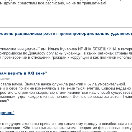
ем другим средствам всё расписано, но не по травматикам!
ровень радикализма растет прямопропорционально удаленост
ратические инициативы" им. Илька Кучерива ИРИНА БЕКЕШКИНА в инте
компромиссы по Донбассу согласны украинцы, в каких регионах страны 
м противоречие в отношении граждан к коррупции и как политики исполь
нам верить в XXI веке?
кадемик
стала наука. Вначале наука служила религии и была умозрительной.
 и о себе почти не изменялись в течение тысячелетий. Совсем недавно
роста». С огромной скоростью стали изменяться наш способ существов
зменным: удел каждого из нас печален. Вечные вопросы остаются. Глав
ние?..
бречен"
его ведущие эксперты пришли к однозначному выводу о неизбежности к
ивилизации. Жёсткая критика капитализма, неприятие финансовых спеку
го понимания мира, призыв к альтернативной экономике, «новому