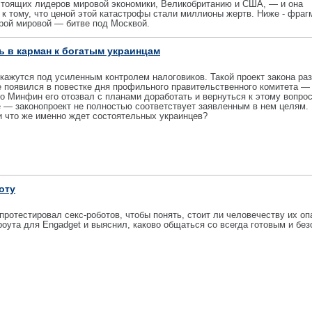
астоящих лидеров мировой экономики, Великобританию и США, — и она
 тому, что ценой этой катастрофы стали миллионы жертв. Ниже - фраг
орой мировой — битве под Москвой.
ь в карман к богатым украинцам
окажутся под усиленным контролем налоговиков. Такой проект закона ра
 появился в повестке дня профильного правительственного комитета —
о Минфин его отозвал с планами доработать и вернуться к этому вопрос
 — законопроект не полностью соответствует заявленным в нем целям.
и что же именно ждет состоятельных украинцев?
оту
ротестировал секс-роботов, чтобы понять, стоит ли человечеству их оп
оута для Engadget и выяснил, каково общаться со всегда готовым и бе