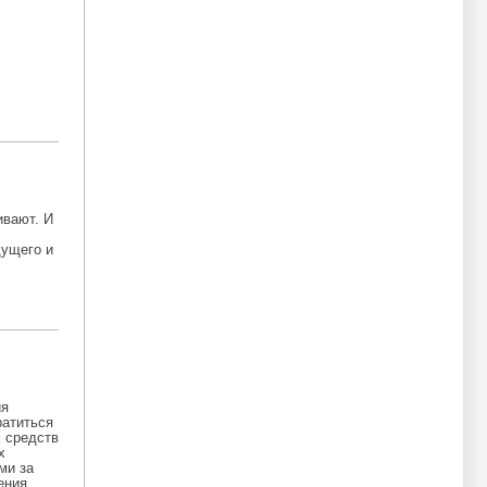
ивают. И
дущего и
ия
ратиться
 средств
х
ми за
ения