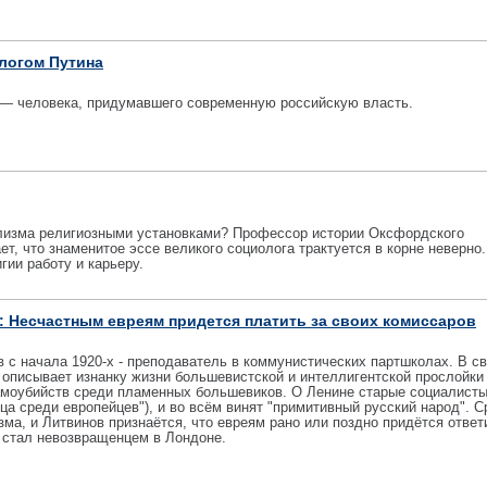
логом Путина
 — человека, придумавшего современную российскую власть.
лизма религиозными установками? Профессор истории Оксфордского
т, что знаменитое эссе великого социолога трактуется в корне неверно.
ии работу и карьеру.
 Несчастным евреям придется платить за своих комиссаров
с начала 1920-х - преподаватель в коммунистических партшколах. В с
о описывает изнанку жизни большевистской и интеллигентской прослойки
моубийств среди пламенных большевиков. О Ленине старые социалист
ца среди европейцев"), и во всём винят "примитивный русский народ". С
зма, и Литвинов признаётся, что евреям рано или поздно придётся ответ
 стал невозвращенцем в Лондоне.