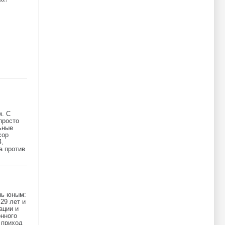
м. С
просто
ьные
сор
4,
а против
нь юным:
29 лет и
ации и
онного
 приход