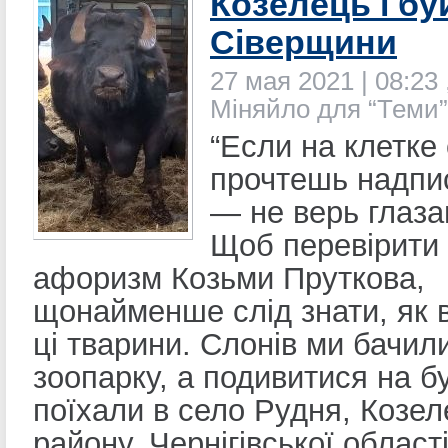
Козелець і б
Сіверщини
27 мая 2021 | 08:23 
Міняйло для “Теми”
“Если на клетке
прочтешь надпис
— не верь глаза
Щоб перевірити
афоризм Козьми Пруткова,
щонайменше слід знати, як 
ці тварини. Слонів ми бачили
зоопарку, а подивитися на б
поїхали в село Рудня, Козел
району, Чернігівської області