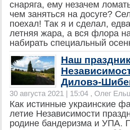
снаряга, ему незачем ломать
чем заняться на досуге? Сел
поехал! Так я и сделал, едв
летняя жара, а вся флора н
набирать специальный осенн
Наш праздни
Независимост
Диловэ-Шибе
30 августа 2021 | 15:04 , Олег Ел
Как истинные украинские ф
летие Независимости празд
родине бандеризма и УПА.