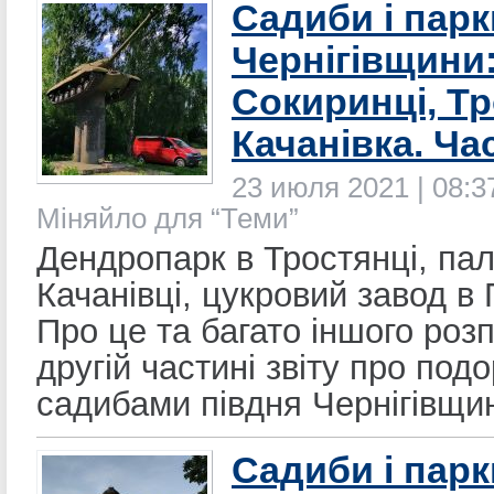
Садиби і парк
Чернігівщини
Сокиринці, Т
Качанівка. Ча
23 июля 2021 | 08:37
Міняйло для “Теми”
Дендропарк в Тростянці, пал
Качанівці, цукровий завод в 
Про це та багато іншого роз
другій частині звіту про под
садибами півдня Чернігівщи
Садиби і парк