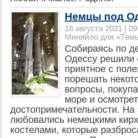
Немцы под О
16 августа 2021 | 09
Миняйло для «Тем
Собираясь по д
Одессу решили 
приятное с поле
порешать некот
вопросы, покупа
море и осмотре
достопримечательности. На 
любовались немецкими кирх
костелами, которые разброс