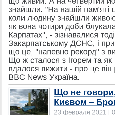
що живий. А на четвертий йо
знайшли. "На нашій пам'яті 
коли людину знайшли живою 
як вона чотири доби блукал
Карпатах", - зізнавалися тоді
Закарпатському ДСНС, і при
що це, "напевно рекорд" з в
Що ж сталося з Ігорем та як
вдалося вижити - про це він 
BBC News Україна.
Що не говори,
Києвом – Бро
23 февраля 2021 | 0