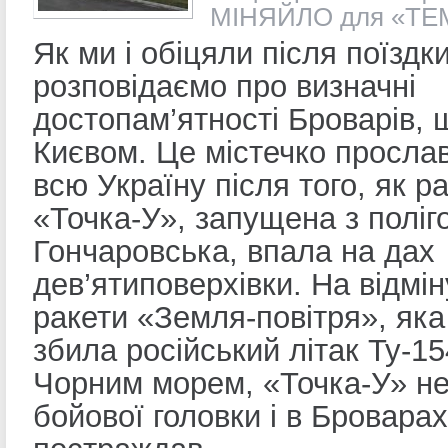
МІНЯЙЛО для «ТЕ
Як ми і обіцяли після поїздк
розповідаємо про визначні
достопам’ятності Броварів, 
Києвом. Це містечко просла
всю Україну після того, як р
«Точка-У», запущена з поліг
Гончаровська, впала на дах
дев’ятиповерхівки. На відмін
ракети «Земля-повітря», яка 
збила російський літак Ту-1
Чорним морем, «Точка-У» н
бойової головки і в Броварах