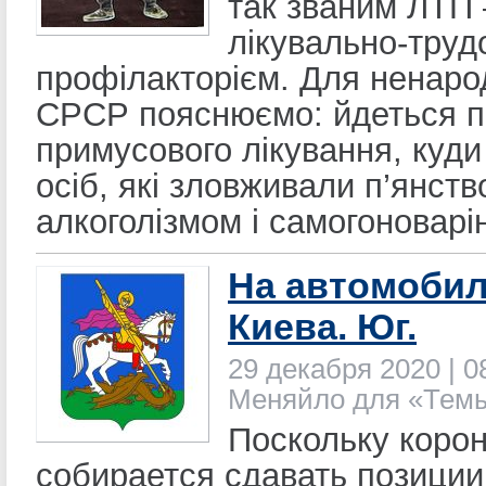
так званим ЛТП 
лікувально-труд
профілакторієм. Для ненаро
СРСР пояснюємо: йдеться п
примусового лікування, куд
осіб, які зловживали п’янств
алкоголізмом і самогоноварі
На автомобил
Киева. Юг.
29 декабря 2020 | 0
Меняйло для «Тем
Поскольку коро
собирается сдавать позиции