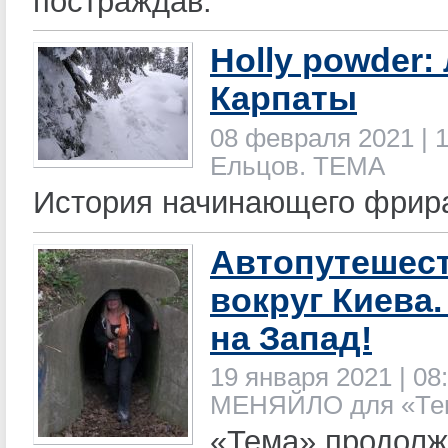
постраждав.
Holly powder
Карпаты
08 февраля 2021 | 1
Ельцов. ТЕМА
История начинающего фрир
Автопутешес
вокруг Киева
на Запад!
19 января 2021 | 08
МЕНЯЙЛО для «Те
«Тема» продолж