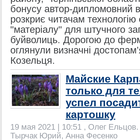
бонусу автор-дипломовний 
розкриє читачам технологію
"матеріалу" для штучного за
буйволиць. Дорогою до фер
оглянули визначні достопам’
Козельця.
Майские Карп
только для те
успел посади
картошку
19 мая 2021 | 10:51 , Олег Ельцов
Тырчак Юрий, Анна Фесенко