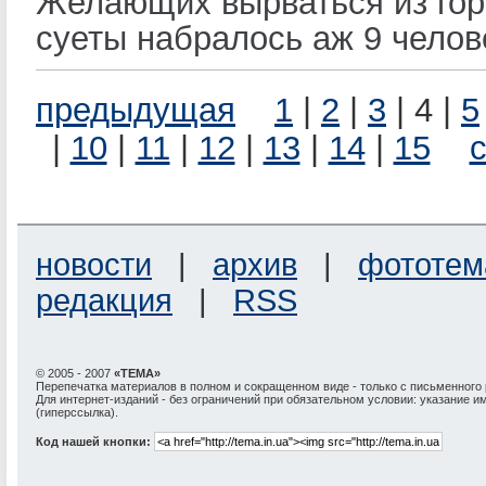
Желающих вырваться из гор
суеты набралось аж 9 челов
предыдущая
1
|
2
|
3
| 4 |
5
|
10
|
11
|
12
|
13
|
14
|
15
новости
|
архив
|
фототем
редакция
|
RSS
© 2005 - 2007
«ТЕМА»
Перепечатка материалов в полном и сокращенном виде - только с письменного
Для интернет-изданий - без ограничений при обязательном условии: указание и
(гиперссылка).
Код нашей кнопки: