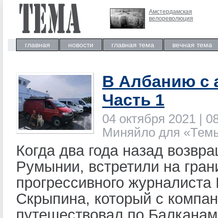
Амстердамская
велореволюция
главная
новости
главная тема
вечная тема
В Албанию с 
Часть 1
04 октября 2021 | 08
Миняйло для «Тем
Когда два года назад возвр
Румынии, встретили на гран
прогрессивного журналиста
Скрыпина, который с компа
путешествовал по Балканам