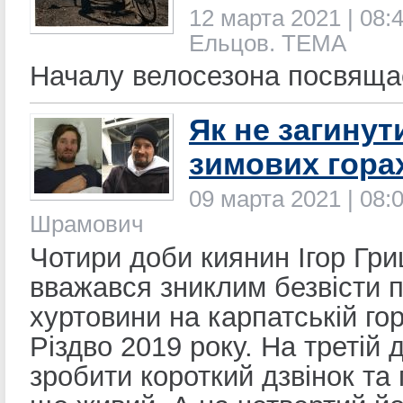
12 марта 2021 | 08:4
Ельцов. ТЕМА
Началу велосезона посвяща
Як не загинут
зимових гора
09 марта 2021 | 08:
Шрамович
Чотири доби киянин Ігор Гр
вважався зниклим безвісти п
хуртовини на карпатській гор
Різдво 2019 року. На третій д
зробити короткий дзвінок та