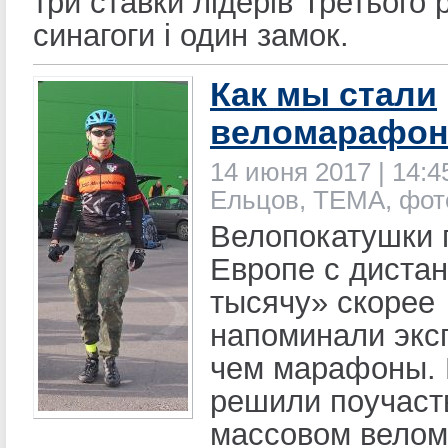
три ставки лідерів Третього 
синагоги і один замок.
Как мы стали
веломарафо
14 июня 2017 | 14:4
Ельцов, ТЕМА, фот
Велопокатушки 
Европе с диста
тысячу» скорее
напоминали экс
чем марафоны.
решили поучаст
массовом вело