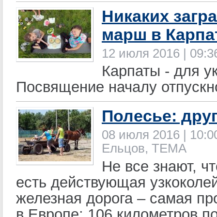
Никаких загра
марш в Карпа
12 июля 2016 | 09:3
Карпаты - для у
Посвящение началу отпускно
Полесье: дру
08 июля 2016 | 10:0
Ельцов, ТЕМА
Не все знают, ч
есть действующая узкоколе
железная дорога – самая п
в Европе: 106 километров п