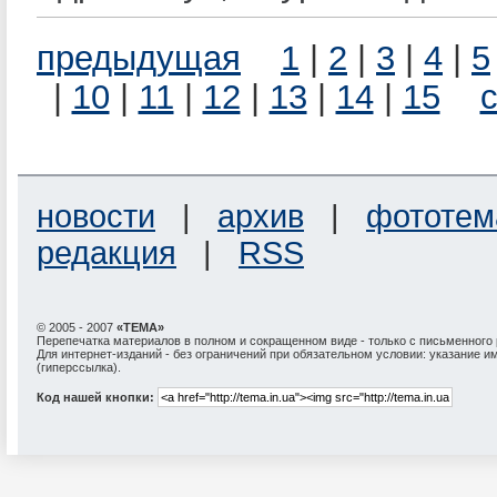
предыдущая
1
|
2
|
3
|
4
|
5
|
10
|
11
|
12
|
13
|
14
|
15
новости
|
архив
|
фототем
редакция
|
RSS
© 2005 - 2007
«ТЕМА»
Перепечатка материалов в полном и сокращенном виде - только с письменного
Для интернет-изданий - без ограничений при обязательном условии: указание и
(гиперссылка).
Код нашей кнопки: