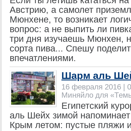
Если ты летишь кататься на
Австрию, а самолет приземл
Мюнхене, то возникает логи
вопрос: а не выпить ли пивк
три дня изучаешь Мюнхен, 
сорта пива... Спешу подели
впечатлениями.
Шарм аль Ше
16 февраля 2016 | 0
Миняйло для «Тем
Египетский кур
аль Шейх зимой напоминае
Крым летом: пустые пляжи 