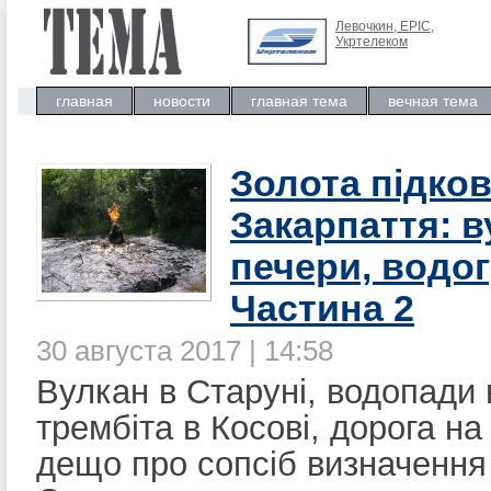
Левочкин, ЕРIC,
Укртелеком
главная
новости
главная тема
вечная тема
Золота підко
Закарпаття: в
печери, водог
Частина 2
30 августа 2017 | 14:58
Вулкан в Старуні, водопади
трембіта в Косові, дорога на
дещо про сопсіб визначення