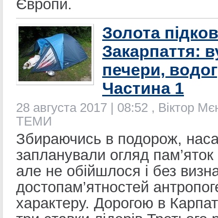
Європи.
Золота підко
Закарпаття: в
печери, водог
Частина 1
28 августа 2017 | 08:52 , Віктор М
ТЕМИ
Збираючись в подорож, нас
запланували огляд пам’яток
але не обійшлося і без визн
достопам’ятностей антропог
характеру. Дорогою в Карпа