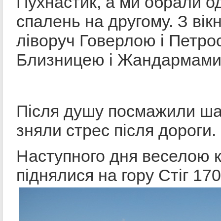
Пухнастик, а ми обрали о
спалень на другому. З ві
ліворуч Говерлою і Петро
Близницею і Жандармами
Після душу посмажили ша
зняли стрес після дороги.
Наступного дня веселою 
піднялися на гору Стіг 170