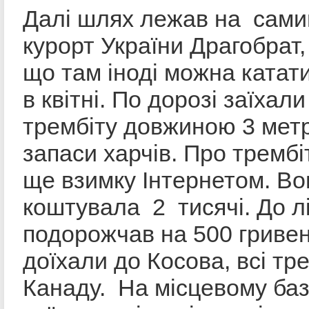
Далі шлях лежав на сами
курорт України Драгобрат,
що там іноді можна катат
в квітні. По дорозі заїхали
трембіту довжиною 3 метр
запаси харчів. Про тремб
ще взимку Інтернетом. Во
коштувала 2 тисячі. До л
подорожчав на 500 гривен
доїхали до Косова, всі тр
Канаду. На місцевому ба