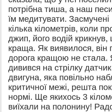
потрібна тиша, а наш пес
їм медитувати. Засмучені 
кілька кілометрів, коли пр
джип, його водій крикнув,
краща. Як виявилося, він
дорога кращою не стала. 
дивився на стрілку датчи
двигуна, яка повільно на
критичної межі, решта пок
нормі. Ще якихось 3 кілом
виїхали на полонину! Радо