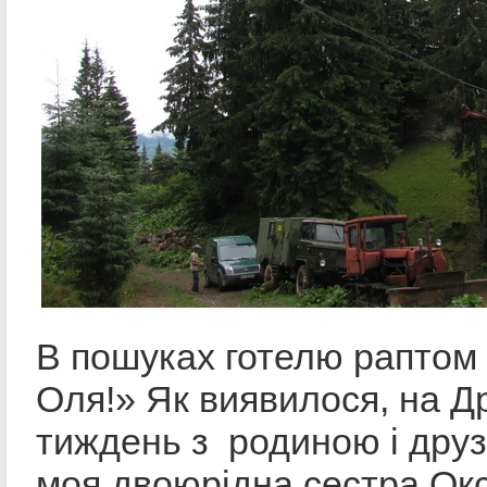
В пошуках готелю раптом 
Оля!» Як виявилося, на Д
тиждень з родиною і друз
моя двоюрідна сестра Окс