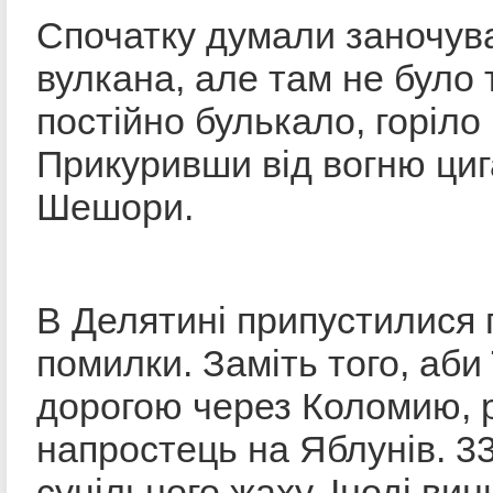
Спочатку думали заночува
вулкана, але там не було т
постійно булькало, горіло 
Прикуривши від вогню циг
Шешори.
В Делятині припустилися 
помилки. Заміть того, аби
дорогою через Коломию, 
напростець на Яблунів. 3
суцільного жаху. Іноді ви