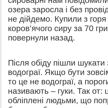
сироварні нам повідомили
озера заросла і без прові
не дійдемо. Купили з горя
коров’ячого сиру за 70 гри
повернули назад.
Після обіду пішли шукати
водограї. Якщо бути зовсі
то це не водограї, а пороги
називають – гуки. Так от: ц
обліплені людьми, що поп