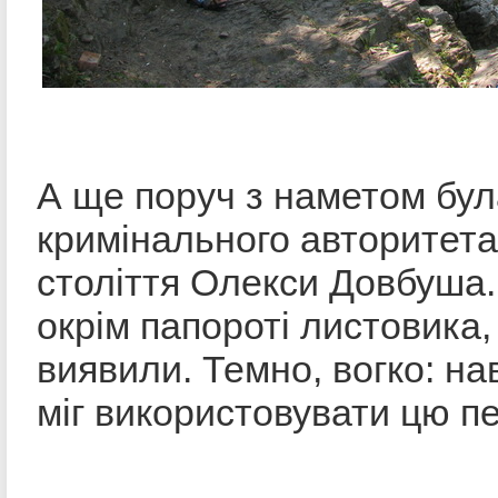
А ще поруч з наметом бул
кримінального авторитет
століття Олекси Довбуша. 
окрім папороті листовика,
виявили. Темно, вогко: н
міг використовувати цю пе