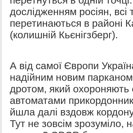
перетнуться в одній точці.
дослідженням росіян, всі 
перетинаються в районі К
(колишній Кьєнігзберг).
А від самої Європи Украї
надійним новим парканом
дротом, який охороняють 
автоматами прикордонник
йшла далі вздовж кордону
Тут не зовсім зрозуміло, 