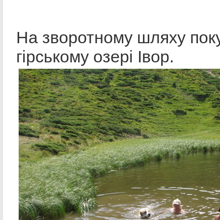
На зворотному шляху пок
гірському озері Івор.