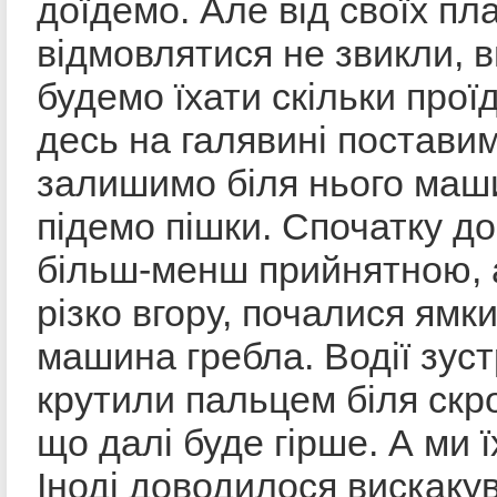
доїдемо. Але від своїх пл
відмовлятися не звикли, 
будемо їхати скільки прої
десь на галявині постави
залишимо біля нього маши
підемо пішки. Спочатку до
більш-менш прийнятною, а
різко вгору, почалися ямки
машина гребла. Водії зуст
крутили пальцем біля скро
що далі буде гірше. А ми ї
Іноді доводилося вискаку