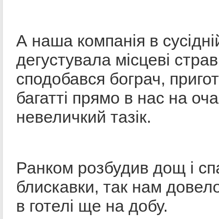
А наша компанія в сусідні
дегустувала місцеві стра
сподобався бограч, приго
багатті прямо в нас на оча
невеличкий тазік.
Ранком розбудив дощ і с
блискавки, так нам довел
в готелі ще на добу.