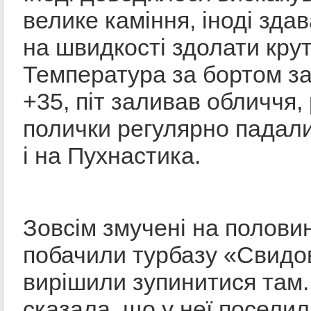
велике каміння, іноді зда
на швидкості здолати крут
Температура за бортом з
+35, піт заливав обличчя, 
полички регулярно падали
і на Пухнастика.
Зовсім змучені на половин
побачили турбазу «Свидо
вирішили зупинитися там
сказала, що у неї поселил