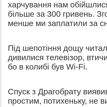
харчування нам обійшлис
більше за 300 гривень. З
менше ми заплатили за сн
Під шепотіння дощу читал
дивилися телевізор, втичи
бо в колибі був Wi-Fi.
Спуск з Драгобрату вияви
простим, потихеньку, не 