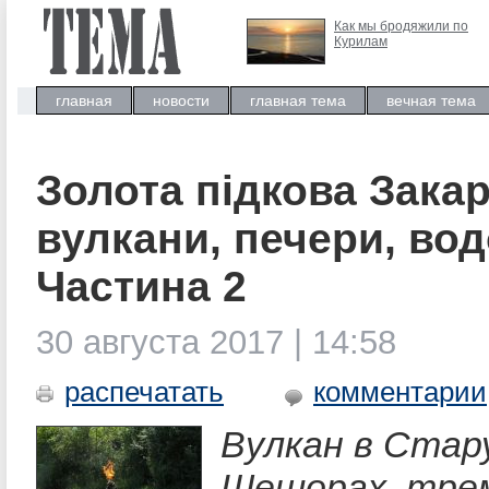
Как мы бродяжили по
Курилам
главная
новости
главная тема
вечная тема
Золота підкова Закар
вулкани, печери, вод
Частина 2
30 августа 2017 | 14:58
распечатать
комментарии
Вулкан в Стару
Шешорах, трем