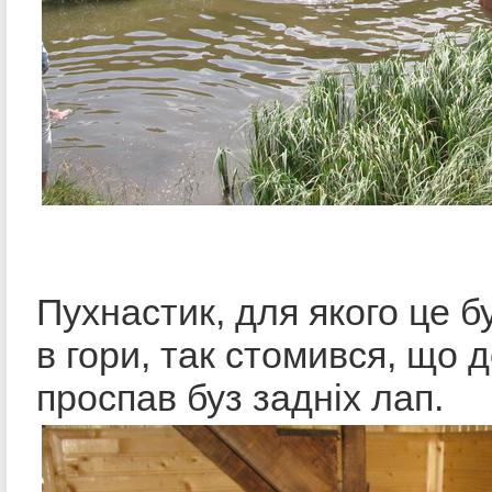
Пухнастик, для якого це б
в гори, так стомився, що 
проспав буз задніх лап.