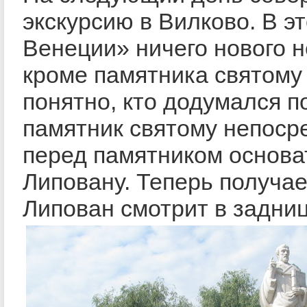
экскурсию в Вилково. В э
Венеции» ничего нового н
кроме памятника святому
понятно, кто додумался п
памятник святому непоср
перед памятником основа
Липовану. Теперь получае
Липован смотрит в задни