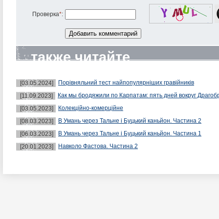
Проверка
*
:
также читайте
Порівняльний тест найпопулярніших гравійників
[03.05.2024]
Как мы бродяжили по Карпатам: пять дней вокруг Драгоб
[11.09.2023]
Колекційно-комерційне
[03.05.2023]
В Умань через Тальне і Буцький каньйон. Частина 2
[08.03.2023]
В Умань через Тальне і Буцький каньйон. Частина 1
[06.03.2023]
Навколо Фастова. Частина 2
[20.01.2023]