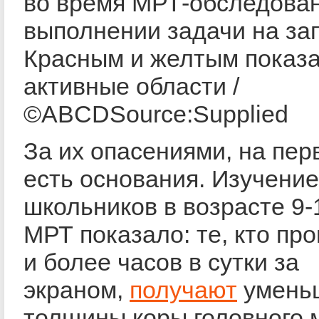
во время МРТ-обследован
выполнении задачи на за
Красным и желтым показ
активные области /
©ABCDSource:Supplied
За их опасениями, на пер
есть основания. Изучение
школьников в возрасте 9-
МРТ показало: те, кто пр
и более часов в сутки за
экраном,
получают
умень
толщины коры головного 