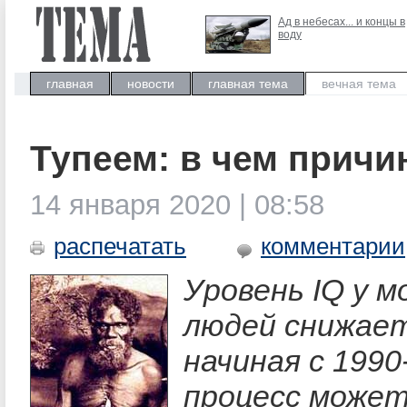
Ад в небесах... и концы в
воду
главная
новости
главная тема
вечная тема
Тупеем: в чем причи
14 января 2020 | 08:58
распечатать
комментарии
Уровень IQ у 
людей снижае
начиная с 1990
процесс може