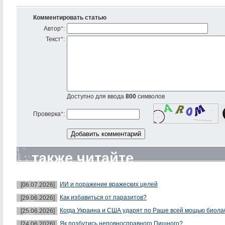
Комментировать статью
Автор
*
:
Текст
*
:
Доступно для ввода
800
символов
Проверка
*
:
также читайте
ИИ и поражение вражеских целей
[06.07.2026]
Как избавиться от паразитов?
[29.06.2026]
Когда Украина и США ударят по Раше всей мощью биол
[25.06.2026]
Як позбутись неповносправного Пишного?
[24.06.2026]