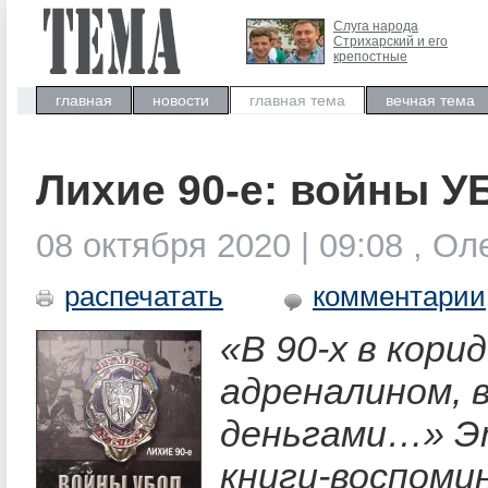
Слуга народа
Стрихарский и его
крепостные
главная
новости
главная тема
вечная тема
Лихие 90-е: войны У
08 октября 2020 | 09:08 , О
распечатать
комментарии
«В 90-х в кори
адреналином, в
деньгами…» Э
книги-воспоми