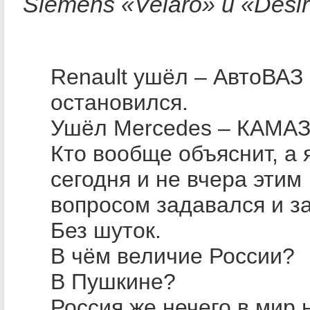
Siemens «Velaro» и «Desir
Renault ушёл – АвтоВАЗ
остановился.
Ушёл Mercedes – КАМАЗ
Кто вообще объяснит, а 
сегодня и не вчера этим
вопросом задавался и з
Без шуток.
В чём величие России?
В Пушкине?
Россия же нечего в мир 