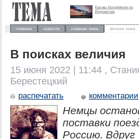
Как мы бродяжили по
Индокитаю
главная
новости
главная тема
вечная тема
В поисках величия
15 июня 2022 | 11:44 , Стан
Берестецкий
распечатать
комментарии
Немцы остано
поставки поез
Россию. Вдруг