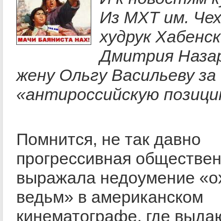
Из МХТ им. Че
худрук Хабенск
Дмитрия Назар
жену Ольгу Васильеву за
«антироссийскую позици
Помнится, не так давно
прогрессивная обществен
выражала недоумение «о
ведьм» в американском
кинематографе, где выд