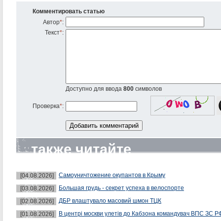
Комментировать статью
Автор
*
:
Текст
*
:
Доступно для ввода
800
символов
Проверка
*
:
также читайте
Самоуничтожение окупантов в Крыму
[04.08.2026]
Большая грудь - секрет успеха в велоспорте
[03.08.2026]
ДБР влаштувало масовий шмон ТЦК
[02.08.2026]
В центрі москви улетів до Кабзона командувач ВПС ЗС Р
[01.08.2026]