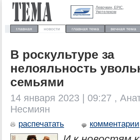
Левочкин, ЕРIC,
Укртелеком
главная
новости
главная тема
вечная тема
В роскультуре за
нелояльность уволь
семьями
14 января 2023 | 09:27 , Ана
Несмиян
распечатать
комментарии
И к новостям 