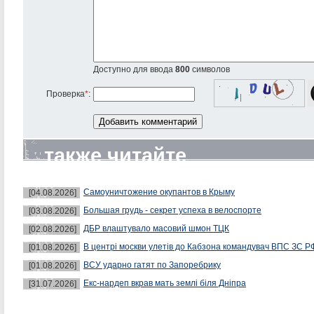
Доступно для ввода
800
символов
Проверка
*
:
также читайте
Самоуничтожение окупантов в Крыму
[04.08.2026]
Большая грудь - секрет успеха в велоспорте
[03.08.2026]
ДБР влаштувало масовий шмон ТЦК
[02.08.2026]
В центрі москви улетів до Кабзона командувач ВПС ЗС Р
[01.08.2026]
ВСУ ударно гатят по Запоребрику
[01.08.2026]
Екс-нардеп вкрав мать землі біля Дніпра
[31.07.2026]