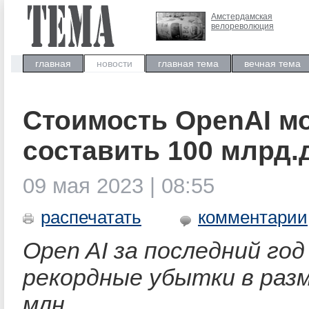
Амстердамская
велореволюция
главная
новости
главная тема
вечная тема
Стоимость OpenAI м
составить 100 млрд.
09 мая 2023 | 08:55
распечатать
комментарии
​Open AI за последний го
рекордные убытки в раз
млн.