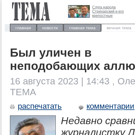
Слуга народа
Стрихарский и его
крепостные
главная
новости
главная тема
вечная тема
Был уличен в
неподобающих алл
16 августа 2023 | 14:43 , Ол
ТЕМА
распечатать
комментарии
Недавно сравн
журналистку 