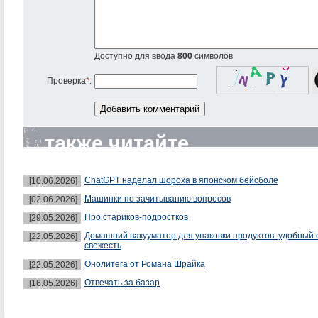
Доступно для ввода
800
символов
Проверка
*
:
также читайте
ChatGPT наделал шороха в японском бейсболе
[10.06.2026]
Машинки по зачитыванию вопросов
[02.06.2026]
Про стариков-подростков
[29.05.2026]
Домашний вакууматор для упаковки продуктов: удобный 
[22.05.2026]
свежесть
Онолитега от Романа Шрайка
[22.05.2026]
Отвечать за базар
[16.05.2026]