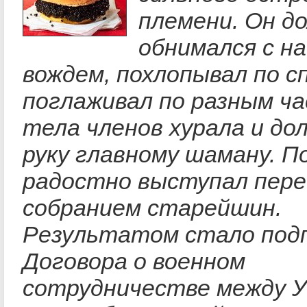
племени. Он д
обнимался с н
вождем, похлопывал по с
поглаживал по разным ч
тела членов хурала и до
руку главному шаману. 
радостно выступал пере
собранием старейшин.
Результатом стало под
Договора о военном
сотрудничестве между У