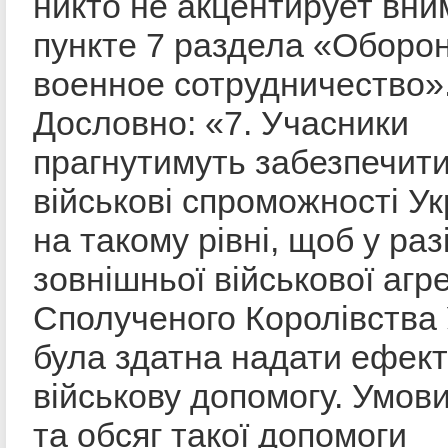
никто не акцентирует вни
пункте 7 раздела «Оборо
военное сотрудничество»
Дословно: «7. Учасники
прагнутимуть забезпечит
військові спроможності Ук
на такому рівні, щоб у раз
зовнішньої військової агре
Сполученого Королівства 
була здатна надати ефек
військову допомогу. Умов
та обсяг такої допомоги