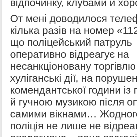
відпочинку, клубами й хо
От мені доводилося теле
кілька разів на номер «112
що поліцейський патруль
оперативно відреагує на
несанкціоновану торгівлю
хуліганські дії, на поруше
комендантської години із
й гучною музикою після оп
самими вікнами… Жодног
поліція не лише не відреа