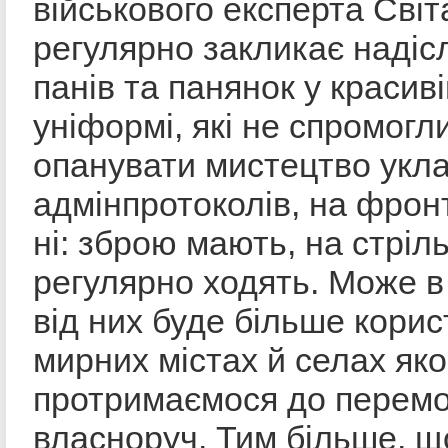
військового експерта Світ
регулярно закликає надіс
панів та панянок у красив
уніформі, які не спромогл
опанувати мистецтво укл
адмінпротоколів, на фрон
ні: зброю мають, на стріл
регулярно ходять. Може в
від них буде більше корис
мирних містах й селах як
протримаємося до перемо
власноруч. Тим більше, щ