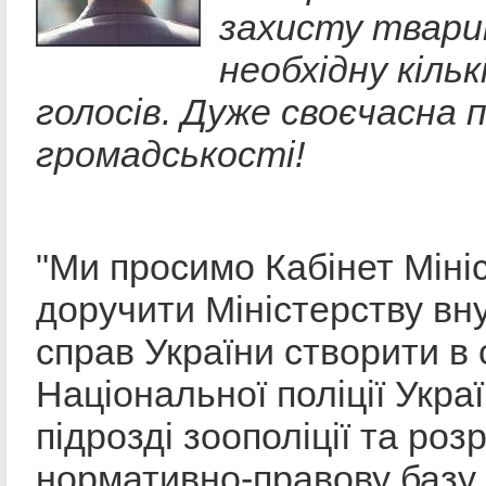
захисту твари
необхідну кіль
голосів. Дуже своєчасна 
громадськості!
"Ми просимо Кабінет Мініс
доручити Міністерству вн
справ України створити в 
Національної поліції Укра
підрозді зоополіції та роз
нормативно-правову базу 