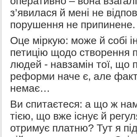
оперативно – вона взагалі
з’явилася й мені не відпо
порушення не припинене.
Оце міркую: може й собі і
петицію щодо створення п
людей - навзамін тої, що 
реформи наче є, але факт
немає…
Ви спитаєтеся: а що ж нам
тією, що вже існує й регу
отримує платню? Тут я п