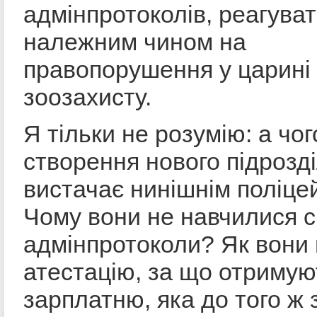
адмінпротоколів, реагува
належним чином на
правопорушення у царині
зоозахисту.
Я тільки не розумію: а чог
створення нового підрозді
вистачає нинішнім поліце
Чому вони не навчилися 
адмінпротоколи? Як вони
атестацію, за що отримую
зарплатню, яка до того ж 