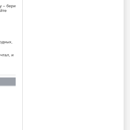
у – бери
айте
родных,
чтал, и