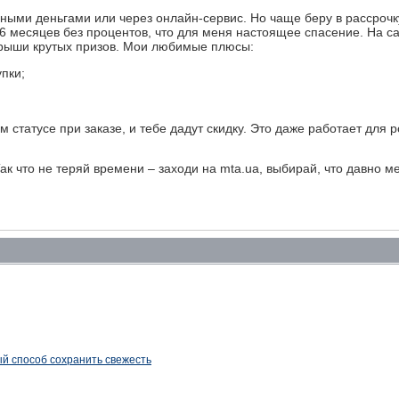
ичными деньгами или через онлайн-сервис. Но чаще беру в рассрочк
36 месяцев без процентов, что для меня настоящее спасение. На с
ыгрыши крутых призов. Мои любимые плюсы:
пки;
статусе при заказе, и тебе дадут скидку. Это даже работает для 
к что не теряй времени – заходи на mta.ua, выбирай, что давно ме
ый способ сохранить свежесть