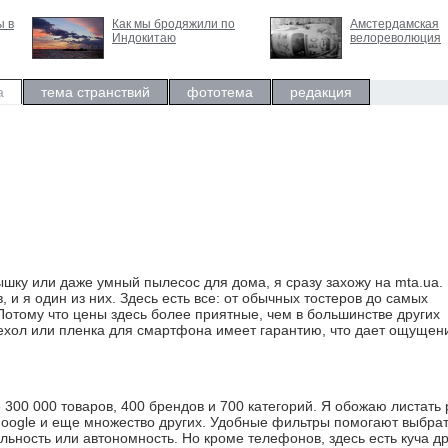
ы в
Как мы бродяжили по
Амстердамская
Индокитаю
велореволюция
а
тема странствий
фототема
редакция
шку или даже умный пылесос для дома, я сразу захожу на mta.ua.
, и я один из них. Здесь есть все: от обычных тостеров до самых
тому что цены здесь более приятные, чем в большинстве других
чехол или пленка для смартфона имеет гарантию, что дает ощущен
 300 000 товаров, 400 брендов и 700 категорий. Я обожаю листать
 Google и еще множество других. Удобные фильтры помогают выбра
ьность или автономность. Но кроме телефонов, здесь есть куча др