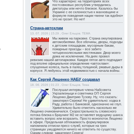
Что характерно: на территориях всех
постсовковых республик утвердились
диктатуры или нечто близкое. Казалось бы
Украине с ее склонностью к махновщине и
формуле поведения нации «мени так вдобно»
это не грозит. Но нет!
Страна-автохлам
13. 07. 2026 | 15:29 , Олег Ельцов. ТЕМА
Мы живем на парковке. Страна оккупирована
автомобилями. Все обочины, дворы, подходы
к детским площадкам, мусорным бакам,
ю
пожарные проезды – все забито
четырехколесными жестянками. Двор моего
дома не исключение. На днях провел
ревизию нашей автопарковки. Каждое пятое авто подпадает
под вполне официальное определение «автохлам»:
спущенные колеса, пыль в палец толщиной, ржавые дыры в
корпусе. Я любуюсь этой недвижимостью с начала войны.
Как Сергей Лешенко НАБУ создавал
18. 06. 2026 | 01:23 , Олег Ельцов, Тема
Послушал интервью члена Набсовета
Укрзализныци и советника ОП Сергея
Лещенко Дмитрию Тузову. Ну, что сказать:
заматерел Сережа! Не удивительно: ходка в
Раду, работа с Банковой, однозначно не глуп.
Удивительно было отметить насколько же
Лещенко очиновничился. Скорострельность словесного
потока близка к Браунинг М2 не оставляет ведущему шанса
вставить вопрос или возразить. Просто монопоток Лещенко
в эфире. Предельная обтекаемость формулировок
напомнила отписки пресс-служб, которые на трех
страницах умудряются ничего не ответить по существу.
Одним словом: заматерел Серега!