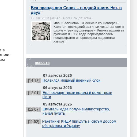
Вся правда про Совок – в одной книге. Нет, в
двух
12. 06. 2026 | 00:47 , Олег Ельцов, Тема
Иван Солоневич, «Россия в концлагере».
Кажется, последний раз я так читал запоем в
школе «Трех мушкетеров». Книжка издана за
рубежом в 1938 году, переиздавалась
неоднократно и переведена на десятки
языков.
е в
анию.
 им
новости
07 августа 2026
Появился мощный военный блок
[14:18]
06 августа 2026
Екс-послиця трохи вкрала й може трохи
[12:01]
сісти
05 августа 2026
Шмыгаль, едва получив министерство,
[12:07]
начал пугать
Ракетники КНДР приїдуть зі своъм добром
[11:52]
обстрілювати Україну