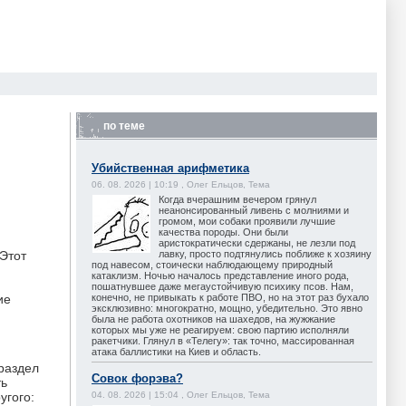
по теме
Убийственная арифметика
06. 08. 2026 | 10:19 , Олег Ельцов, Тема
Когда вчерашним вечером грянул
неанонсированный ливень с молниями и
громом, мои собаки проявили лучшие
качества породы. Они были
аристократически сдержаны, не лезли под
лавку, просто подтянулись поближе к хозяину
 Этот
под навесом, стоически наблюдающему природный
катаклизм. Ночью началось представление иного рода,
пошатнувшее даже мегаустойчивую психику псов. Нам,
конечно, не привыкать к работе ПВО, но на этот раз бухало
ие
эксклюзивно: многократно, мощно, убедительно. Это явно
была не работа охотников на шахедов, на жужжание
которых мы уже не реагируем: свою партию исполняли
ракетчики. Глянул в «Телегу»: так точно, массированная
атака баллистики на Киев и область.
 раздел
Совок форэва?
ть
угого:
04. 08. 2026 | 15:04 , Олег Ельцов, Тема