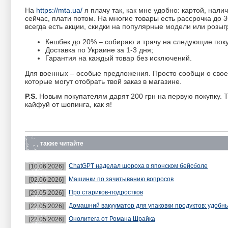
На
https://mta.ua/
я плачу так, как мне удобно: картой, нал
сейчас, плати потом. На многие товары есть рассрочка до 
всегда есть акции, скидки на популярные модели или роз
Кешбек до 20% – собираю и трачу на следующие поку
Доставка по Украине за 1-3 дня;
Гарантия на каждый товар без исключений.
Для военных – особые предложения. Просто сообщи о своем 
которые могут отобрать твой заказ в магазине.
P.S.
Новым покупателям дарят 200 грн на первую покупку. Та
кайфуй от шопинга, как я!
также читайте
ChatGPT наделал шороха в японском бейсболе
[10.06.2026]
Машинки по зачитыванию вопросов
[02.06.2026]
Про стариков-подростков
[29.05.2026]
Домашний вакууматор для упаковки продуктов: удобн
[22.05.2026]
Онолитега от Романа Шрайка
[22.05.2026]