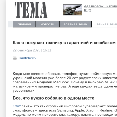
Ад в небесах... и конц
воду
главная
новости
главная тема
вечная тем
Как я покупаю технику с гарантией и кешбэком
22 сентября 2025 | 16:11
распечатать
Когда мне хочется обновить телефон, купить геймерскую мы
украинский магазин уже более 20 лет радует своих клиентов
современных моделей MacBook. Почему я выбираю МТА? По
магазинов – я проверял не раз. А еще каждая вещь, даже 
уверенности.
Все, что нужно собрано в одном месте
Этот
сайт – это как огромный цифровой супермаркет: более
смартфонов – здесь есть Samsung, Apple, Xiaomi, Realme,
модель по моим приоритетам: камеру, память, производител