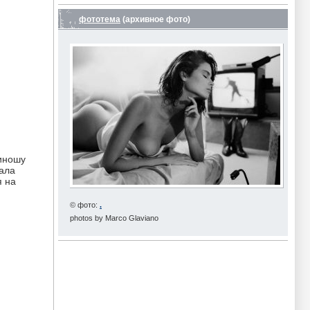
фототема
(архивное фото)
риношу
чала
я на
© фото:
.
photos by Marco Glaviano