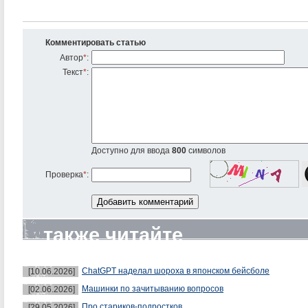
Комментировать статью
Автор
*
:
Текст
*
:
Доступно для ввода
800
символов
Проверка
*
:
также читайте
ChatGPT наделал шороха в японском бейсболе
[10.06.2026]
Машинки по зачитыванию вопросов
[02.06.2026]
Про стариков-подростков
[29.05.2026]