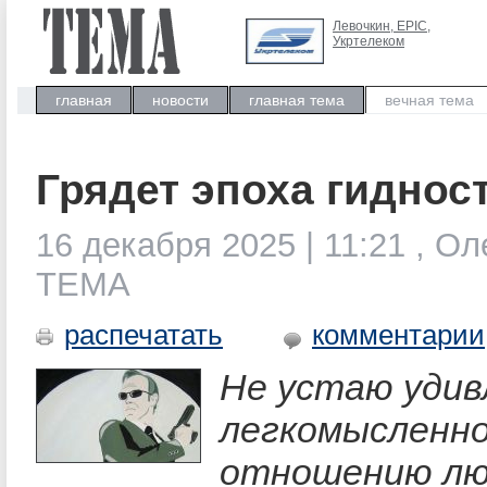
Левочкин, ЕРIC,
Укртелеком
главная
новости
главная тема
вечная тема
Грядет эпоха гиднос
16 декабря 2025 | 11:21 , Ол
ТЕМА
распечатать
комментарии
Не устаю удив
легкомысленн
отношению лю