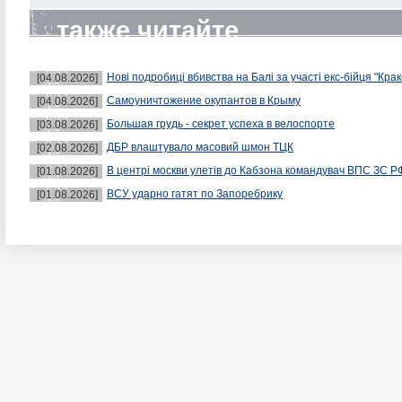
также читайте
Нові подробиці вбивства на Балі за участі екс-бійця "Крак
[04.08.2026]
Самоуничтожение окупантов в Крыму
[04.08.2026]
Большая грудь - секрет успеха в велоспорте
[03.08.2026]
ДБР влаштувало масовий шмон ТЦК
[02.08.2026]
В центрі москви улетів до Кабзона командувач ВПС ЗС Р
[01.08.2026]
ВСУ ударно гатят по Запоребрику
[01.08.2026]