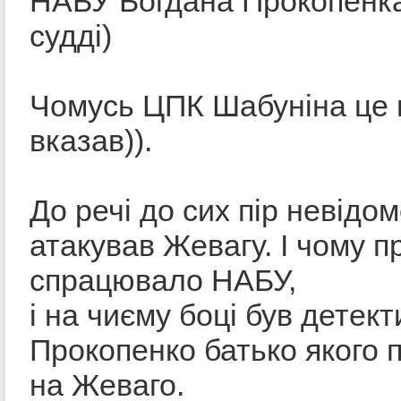
НАБУ Богдана Прокопенка
судді)
Чомусь ЦПК Шабуніна це 
вказав)).
До речі до сих пір невідом
атакував Жевагу. І чому п
спрацювало НАБУ,
і на чиєму боці був детек
Прокопенко батько якого
на Жеваго.