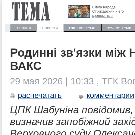
Слуга народа
Стрихарский и его
крепостные
главная
новости
главная тема
вечная тема
Родинні зв'язки між 
ВАКС
29 мая 2026 | 10:33 , ТГК B
распечатать
комментарии
ЦПК Шабуніна повідомив
визначив запобіжний захід
Верховного суду Олексан