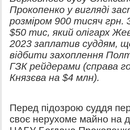
Прокопенко у вигляді за
розміром 900 тисяч грн. 
$50 тис, який олігарх Же
2023 заплатив суддям, щ
відбити захоплення Пол
ГЗК рейдерами (справа г
Князєва на $4 млн).
Перед підозрою суддя пе
своє нерухоме майно на 