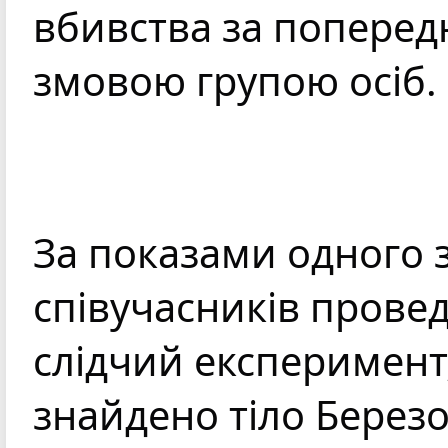
вбивства за поперед
змовою групою осіб.
За показами одного зі
співучасників провед
слідчий експеримент,
знайдено тіло Березо