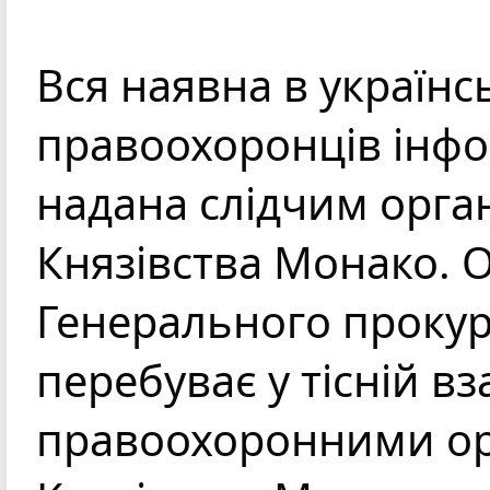
Вся наявна в українсь
правоохоронців інфо
надана слідчим орга
Князівства Монако. О
Генерального прокур
перебуває у тісній вза
правоохоронними ор