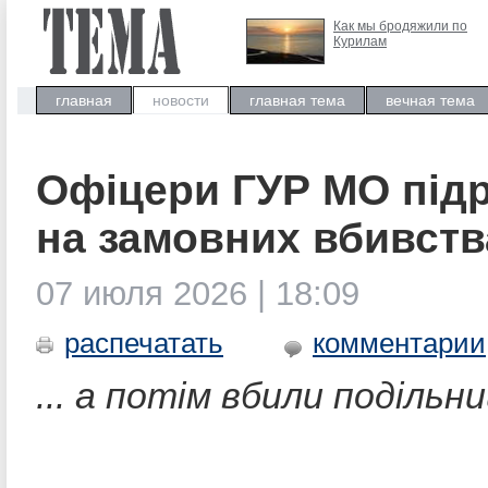
Как мы бродяжили по
Курилам
главная
новости
главная тема
вечная тема
Офіцери ГУР МО під
на замовних вбивств
07 июля 2026 | 18:09
распечатать
комментарии
... а потім вбили подільн