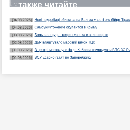
также читайте
Нові подробиці вбивства на Балі за участі екс-бійця "Крак
[04.08.2026]
Самоуничтожение окупантов в Крыму
[04.08.2026]
Большая грудь - секрет успеха в велоспорте
[03.08.2026]
ДБР влаштувало масовий шмон ТЦК
[02.08.2026]
В центрі москви улетів до Кабзона командувач ВПС ЗС Р
[01.08.2026]
ВСУ ударно гатят по Запоребрику
[01.08.2026]