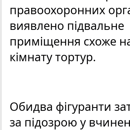
правоохоронних орга
виявлено підвальне 
приміщення схоже на
кімнату тортур.
Обидва фігуранти зат
за підозрою у вчинені