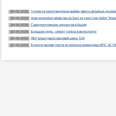
З лохів на пенсії видурили майже чверть мільйона доларі
[04.08.2026]
Нові подробиці вбивства на Балі за участі екс-бійця "Крак
[04.08.2026]
Самоуничтожение окупантов в Крыму
[04.08.2026]
Большая грудь - секрет успеха в велоспорте
[03.08.2026]
ДБР влаштувало масовий шмон ТЦК
[02.08.2026]
В центрі москви улетів до Кабзона командувач ВПС ЗС Р
[01.08.2026]