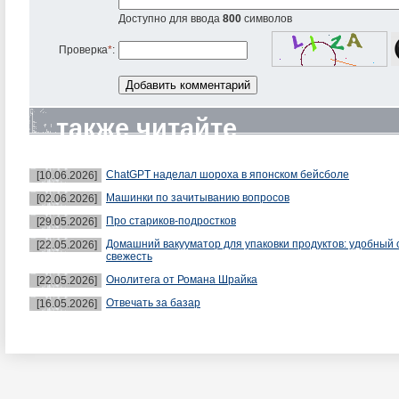
Доступно для ввода
800
символов
Проверка
*
:
также читайте
ChatGPT наделал шороха в японском бейсболе
[10.06.2026]
Машинки по зачитыванию вопросов
[02.06.2026]
Про стариков-подростков
[29.05.2026]
Домашний вакууматор для упаковки продуктов: удобный 
[22.05.2026]
свежесть
Онолитега от Романа Шрайка
[22.05.2026]
Отвечать за базар
[16.05.2026]