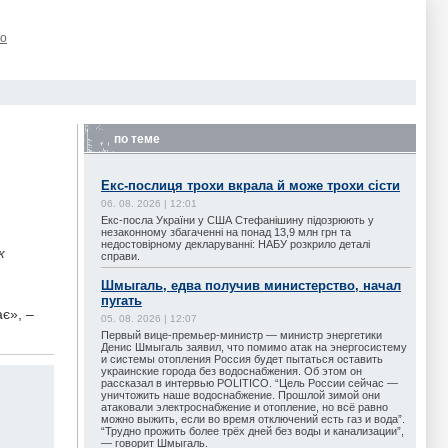
го
по теме
Екс-послиця трохи вкрала й може трохи сісти
06. 08. 2026 | 12:01
Екс-посла України у США Стефанішину підозрюють у
незаконному збагаченні на понад 13,9 млн грн та
недостовірному декларуванні: НАБУ розкрило деталі
к
справи.
Шмыгаль, едва получив министерство, начал
пугать
є», –
05. 08. 2026 | 12:07
Первый вице-премьер-министр — министр энергетики
Денис Шмыгаль заявил, что помимо атак на энергосистему
и системы отопления Россия будет пытаться оставить
украинские города без водоснабжения. Об этом он
рассказал в интервью POLITICO. “Цель России сейчас —
уничтожить наше водоснабжение. Прошлой зимой они
атаковали электроснабжение и отопление, но всё равно
можно выжить, если во время отключений есть газ и вода”.
“Трудно прожить более трёх дней без воды и канализации”,
— говорит Шмыгаль.