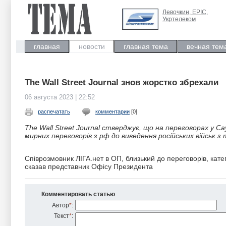
Левочкин, ЕРIC,
Укртелеком
главная
новости
главная тема
вечная тем
The Wall Street Journal знов жорстко збрехали
06 августа 2023 | 22:52
распечатать
комментарии
[0]
The Wall Street Journal стверджує, що на переговорах у Са
мирних переговорів з рф до виведення російських військ з 
Співрозмовник ЛІГА.нет в ОП, близький до переговорів, кате
сказав представник Офісу Президента
Комментировать статью
Автор
*
:
Текст
*
: