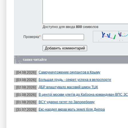
Доступно для ввода
800
символов
Проверка
*
:
также читайте
Самоуничтожение окупантов в Крыму
[04.08.2026]
Большая грудь - секрет успеха в велоспорте
[03.08.2026]
ДБР влаштувало масовий шмон ТЦК
[02.08.2026]
В центрі москви улетів до Кабзона командувач ВПС З
[01.08.2026]
ВСУ ударно гатят по Запоребрику
[01.08.2026]
Екс-нардеп вкрав мать землі біля Дніпра
[31.07.2026]