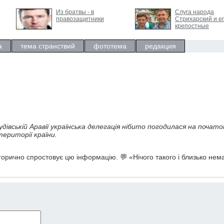
Из братвы - в
Слуга народа
правозащитники
Стрихарский и е
крепостные
а
тема странствий
фототема
редакция
удівській Аравії українська делегація нібито погодилася на почато
території країни.
горично спростовує цю інформацію. 💬 «Нічого такого і близько нема