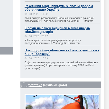
Ракетники КНДР приїдуть зі своъм добром
обстрілювати Україну
05. 08. 2026 | 11:52
росія планує розгорнути у Воронезькій області ракетний
підрозділ КНДР для запуску ракет по Україні, — Reuters
З лохів на пенсії видурили майже чверть
мільйона доларів
04. 08. 2026 | 20:17
У Києві двоє пенсіонерів віддали на перевірку
псевдопрацівникам СБУ понад 12, 5 млн грн
Нові подробиці вбивства на Балі за участі екс-
бійця "Кракену"
04. 08. 2026 | 15:09
Слідство значно просунулося по справі звірячого вбивства
(розчелнування) Ігоря Комарова в лютому 2026 на Балі
(кол-центри).
фототема
(архивное фото)