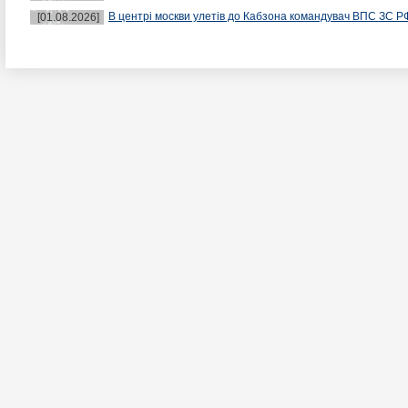
В центрі москви улетів до Кабзона командувач ВПС ЗС Р
[01.08.2026]