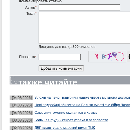
Комментировать статью
Автор
*
:
Текст
*
:
Доступно для ввода
800
символов
Проверка
*
:
также читайте
З лохів на пенсії видурили майже чверть мільйона доларі
[04.08.2026]
Нові подробиці вбивства на Балі за участі екс-бійця "Крак
[04.08.2026]
Самоуничтожение окупантов в Крыму
[04.08.2026]
Большая грудь - секрет успеха в велоспорте
[03.08.2026]
ДБР влаштувало масовий шмон ТЦК
[02.08.2026]