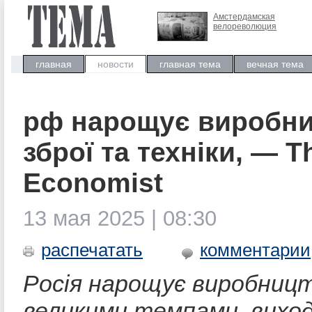
Амстердамская
велореволюция
главная
новости
главная тема
вечная тема
рф нарощує виробн
зброї та техніки, — T
Economist
13 мая 2025 | 08:30
распечатать
комментарии
Росія нарощує виробницт
великими темпами, виход