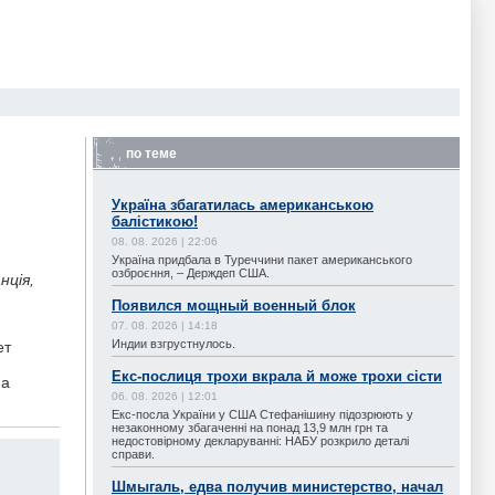
по теме
Україна збагатилась американською
балістикою!
08. 08. 2026 | 22:06
Україна придбала в Туреччини пакет американського
озброєння, – Держдеп США.
нція,
Появился мощный военный блок
07. 08. 2026 | 14:18
Индии взгрустнулось.
ет
Екс-послиця трохи вкрала й може трохи сісти
на
06. 08. 2026 | 12:01
Екс-посла України у США Стефанішину підозрюють у
незаконному збагаченні на понад 13,9 млн грн та
недостовірному декларуванні: НАБУ розкрило деталі
справи.
Шмыгаль, едва получив министерство, начал