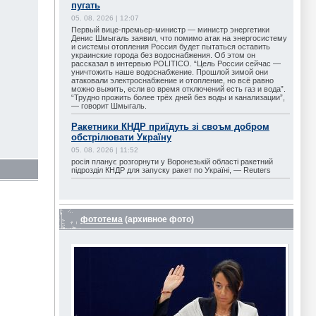
пугать
05. 08. 2026 | 12:07
Первый вице-премьер-министр — министр энергетики
Денис Шмыгаль заявил, что помимо атак на энергосистему
и системы отопления Россия будет пытаться оставить
украинские города без водоснабжения. Об этом он
рассказал в интервью POLITICO. “Цель России сейчас —
уничтожить наше водоснабжение. Прошлой зимой они
атаковали электроснабжение и отопление, но всё равно
можно выжить, если во время отключений есть газ и вода”.
“Трудно прожить более трёх дней без воды и канализации”,
— говорит Шмыгаль.
Ракетники КНДР приїдуть зі своъм добром
обстрілювати Україну
05. 08. 2026 | 11:52
росія планує розгорнути у Воронезькій області ракетний
підрозділ КНДР для запуску ракет по Україні, — Reuters
фототема
(архивное фото)