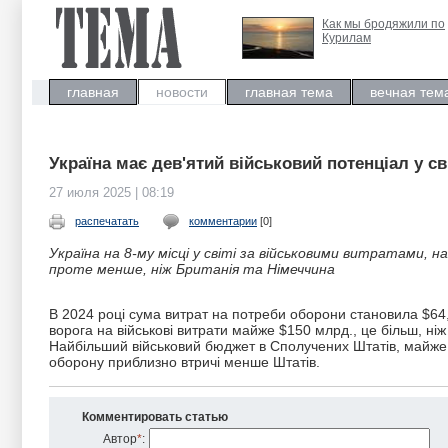
Как мы бродяжили по
Курилам
главная
новости
главная тема
вечная тем
Україна має дев'ятий військовий потенціал у св
27 июля 2025 | 08:19
распечатать
комментарии
[0]
Україна на 8-му місці у світі за військовими витратами, 
проте менше, ніж Британія та Німеччина
В 2024 році сума витрат на потреби оборони становила $64,
ворога на військові витрати майже $150 млрд., це більш, ніж
Найбільший військовий бюджет в Сполучених Штатів, майже $
оборону приблизно втричі менше Штатів.
Комментировать статью
Автор
*
: