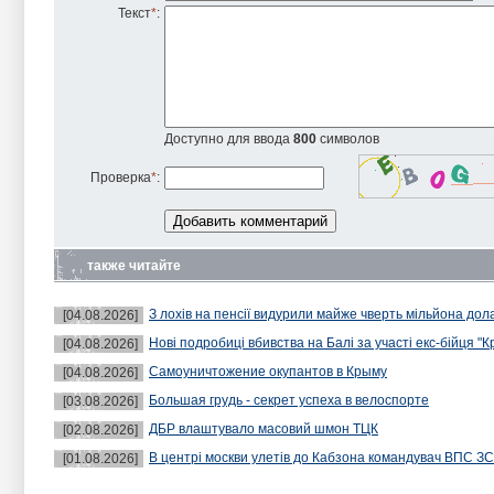
Текст
*
:
Доступно для ввода
800
символов
Проверка
*
:
также читайте
З лохів на пенсії видурили майже чверть мільйона дол
[04.08.2026]
Нові подробиці вбивства на Балі за участі екс-бійця "К
[04.08.2026]
Самоуничтожение окупантов в Крыму
[04.08.2026]
Большая грудь - секрет успеха в велоспорте
[03.08.2026]
ДБР влаштувало масовий шмон ТЦК
[02.08.2026]
В центрі москви улетів до Кабзона командувач ВПС З
[01.08.2026]