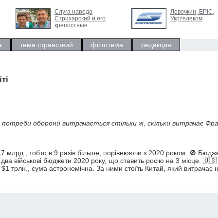
Слуга народа
Левочкин, ЕРIC,
Стрихарский и его
Укртелеком
крепостные
а
тема странствий
фототема
редакция
іті
на потреби оборони витрачається стільки ж, скільки витрачає Фра
7 млрд., тобто в 9 разів більше, порівнюючи з 2020 роком. 🚫 Бюдж
 два військові бюджети 2020 року, що ставить росію на 3 місце. 🇺🇸
1 трлн., сума астрономічна. За ними стоїть Китай, який витрачає 