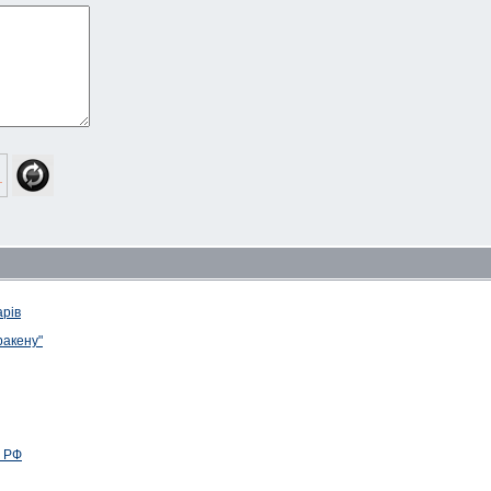
арів
ракену"
С РФ