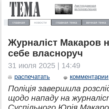
Амстердамская
велореволюция
главная
новости
главная тема
вечная тема
Журналіст Макаров н
себе власноруч
31 июля 2025 | 14:49
распечатать
комментарии
Поліція завершила розслі
щодо нападу на журналіс
Суспільного Юрія Макаро