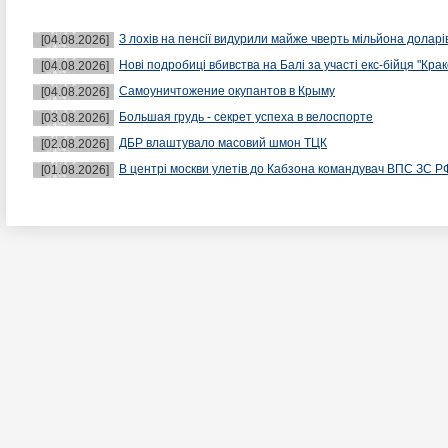
З лохів на пенсії видурили майже чверть мільйона доларі
[04.08.2026]
Нові подробиці вбивства на Балі за участі екс-бійця "Крак
[04.08.2026]
Самоуничтожение окупантов в Крыму
[04.08.2026]
Большая грудь - секрет успеха в велоспорте
[03.08.2026]
ДБР влаштувало масовий шмон ТЦК
[02.08.2026]
В центрі москви улетів до Кабзона командувач ВПС ЗС Р
[01.08.2026]